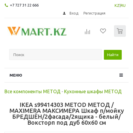
+7 727 31 22 666
KZ
|
RU
Вход
Регистрация
0
Найти
МЕНЮ
Все компоненты МЕТОД
-
Кухонные шкафы МЕТОД
IKEA s99414303 METOD МЕТОД /
MAXIMERA МАКСИМЕРА Шкаф п/мойку
БРЕДШЁН/2фасада/2ящика - белый/
Воксторп под дуб 60x60 см