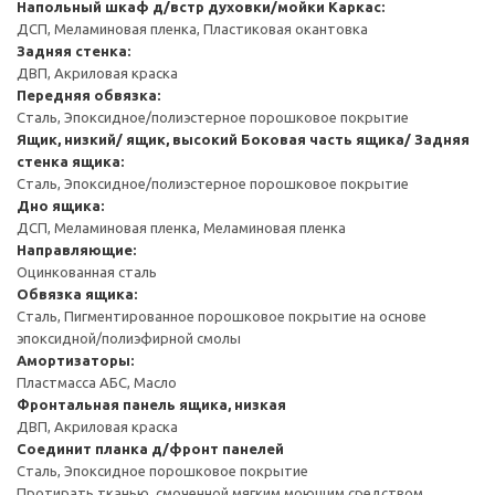
Напольный шкаф д/встр духовки/мойки
Каркас:
ДСП, Меламиновая пленка, Пластиковая окантовка
Задняя стенка:
ДВП, Акриловая краска
Передняя обвязка:
Сталь, Эпоксидное/полиэстерное порошковое покрытие
Ящик, низкий/ ящик, высокий
Боковая часть ящика/ Задняя
стенка ящика:
Сталь, Эпоксидное/полиэстерное порошковое покрытие
Дно ящика:
ДСП, Меламиновая пленка, Меламиновая пленка
Направляющие:
Оцинкованная сталь
Обвязка ящика:
Сталь, Пигментированное порошковое покрытие на основе
эпоксидной/полиэфирной смолы
Амортизаторы:
Пластмасса АБС, Масло
Фронтальная панель ящика, низкая
ДВП, Акриловая краска
Соединит планка д/фронт панелей
Сталь, Эпоксидное порошковое покрытие
Протирать тканью, смоченной мягким моющим средством.