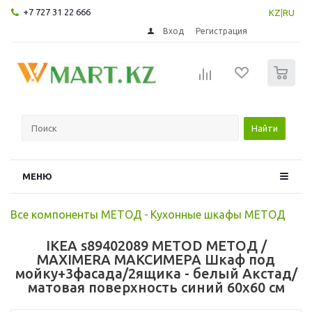
+7 727 31 22 666
KZ
|
RU
Вход
Регистрация
0
Найти
МЕНЮ
Все компоненты МЕТОД
-
Кухонные шкафы МЕТОД
IKEA s89402089 METOD МЕТОД /
MAXIMERA МАКСИМЕРА Шкаф под
мойку+3фасада/2ящика - белый Акстад/
матовая поверхность синий 60x60 см