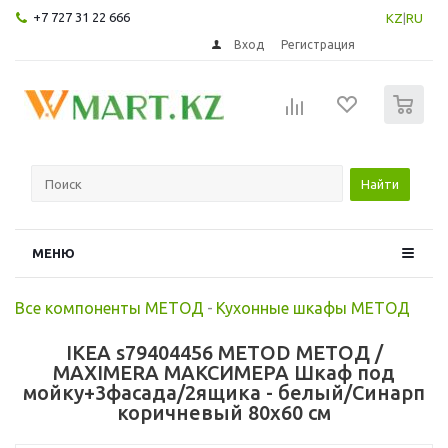
+7 727 31 22 666
KZ
|
RU
Вход
Регистрация
0
Найти
МЕНЮ
Все компоненты МЕТОД
-
Кухонные шкафы МЕТОД
IKEA s79404456 METOD МЕТОД /
MAXIMERA МАКСИМЕРА Шкаф под
мойку+3фасада/2ящика - белый/Синарп
коричневый 80x60 см