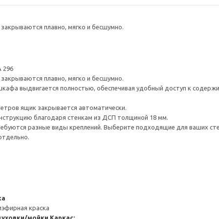
закрываются плавно, мягко и бесшумно.
 296
закрываются плавно, мягко и бесшумно.
шкафа выдвигается полностью, обеспечивая удобный доступ к содерж
метров ящик закрывается автоматически.
нструкцию благодаря стенкам из ДСП толщиной 18 мм.
ребуются разные виды креплений. Выберите подходящие для ваших стен 
отдельно.
ка
иэфирная краска
духовки/мойки
Каркас: