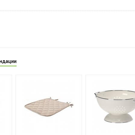
ндации