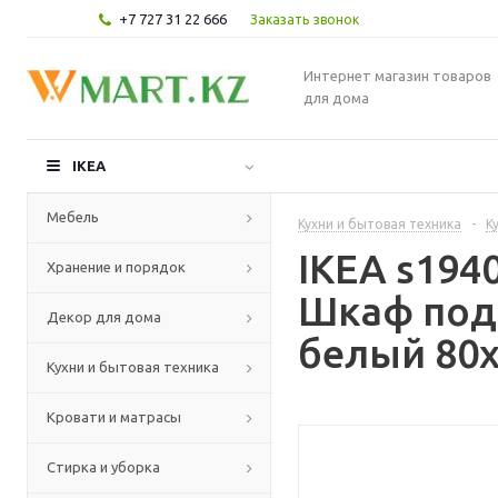
+7 727 31 22 666
Заказать звонок
Интернет магазин товаров
для дома
IKEA
Мебель
Кухни и бытовая техника
-
К
IKEA s19
Хранение и порядок
Шкаф под
Декор для дома
белый 80x
Кухни и бытовая техника
Кровати и матрасы
Стирка и уборка