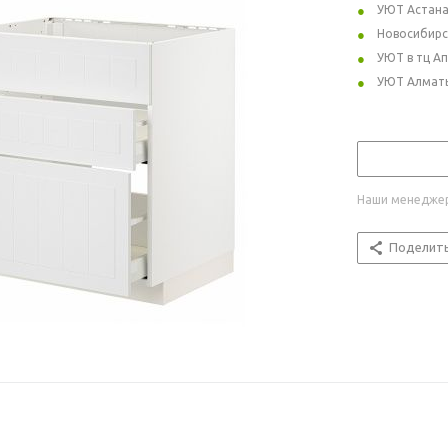
УЮТ Астан
Новосибирс
УЮТ в тц А
УЮТ Алмат
Наши менеджер
Поделит