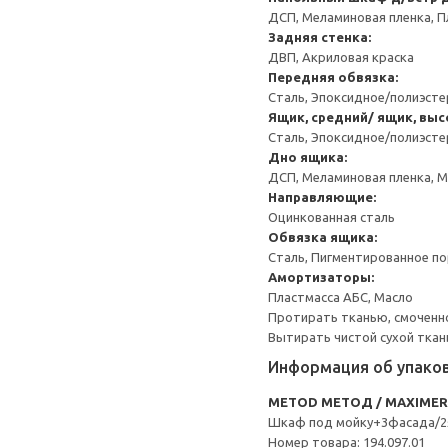
ДСП, Меламиновая пленка, П
Задняя стенка:
ДВП, Акриловая краска
Передняя обвязка:
Сталь, Эпоксидное/полиэст
Ящик, средний/ ящик, выс
Сталь, Эпоксидное/полиэст
Дно ящика:
ДСП, Меламиновая пленка, 
Направляющие:
Оцинкованная сталь
Обвязка ящика:
Сталь, Пигментированное п
Амортизаторы:
Пластмасса АБС, Масло
Протирать тканью, смоченн
Вытирать чистой сухой ткан
Информация об упако
METOD МЕТОД / MAXIME
Шкаф под мойку+3фасада/
Номер товара: 194.097.01