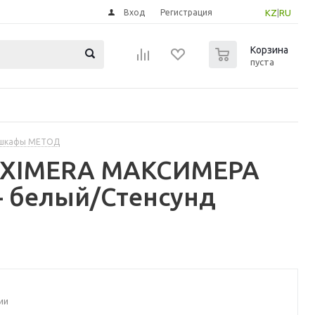
Вход
Регистрация
KZ
|
RU
0
Корзина
пуста
 шкафы МЕТОД
MAXIMERA МАКСИМЕРА
- белый/Стенсунд
ии