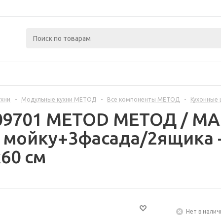
ухни
-
Модульные кухни МЕТОД
-
Все компоненты МЕТОД
-
Кухонные
409701 METOD МЕТОД / 
 мойку+3фасада/2ящика 
60 см
Нет в налич