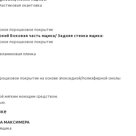
ластиковая окантовка
ерное порошковое покрытие
окий
Боковая часть ящика/ Задняя стенка ящика:
ерное порошковое покрытие
Меламиновая пленка
орошковое покрытие на основе эпоксидной/полиэфирной смолы
ой мягким моющим средством.
ью.
вке
RA МАКСИМЕРА
2ящика