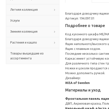
Летняя коллекция
Благодаря доводчику ящики 
Артикул: 194.097.01
Услуги
Подробнее о товаре
Зимняя коллекция
Код кухонного шкафа ME/MA
Благодаря доводчику ящики 
Растения и кашпо
Ящик напольного/высокого 
Ящик с плавным ходом.
Товары вышедшие из
Последние несколько санти
ассортимента
Каркас имеет устойчивую ко
Для различного типа стен т
Ножки и цоколи продаются 
Можно дополнить ручкой.
Дизайнер:
IKEA of Sweden
Материалы и уход
Фронтальная панель ящи
ДВП, Акриловая краска, Пол
Напольный шкаф д/встр 