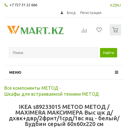
+7 727 31 22 666
KZ
|
RU
Вход
Регистрация
0
Найти
МЕНЮ
Все компоненты МЕТОД
-
Шкафы для встраиваемой техники МЕТОД
IKEA s89233015 METOD МЕТОД /
MAXIMERA МАКСИМЕРА Выс шк д/
дхвк+двр/2фрнт/1срд/1вс ящ - белый/
Будбин серый 60x60x220 см