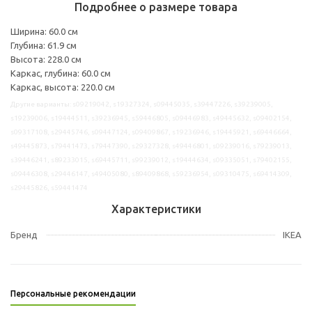
Подробнее о размере товара
Ширина: 60.0 см
Глубина: 61.9 см
Высота: 228.0 см
Каркас, глубина: 60.0 см
Каркас, высота: 220.0 см
Другие варианты: s09219042, s19327324, s09445035, s39447226, s39239005,
s19239006, s19444511, s39236945, s59446805, s09446983, s49445632, s09402154,
s09317108, s29445746, s09447124, s09409867, s19236946, s19445921, s69446664,
s49445873, s79441473, s79447390, s29327328, s49446801, s09239016, s79239013,
s39446241, s89233015, s69445711, s99239012, s19444634, s09335051, s79402155,
s09446308, s29446147, s49405080, s89409868, s59236954, s09310475, s69414309,
s29445826, s59441474
Характеристики
Бренд
IKEA
Персональные рекомендации