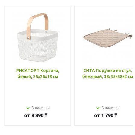
РИСАТОРП Корзина,
СИТА Подушка на стул,
белый, 25x26x18 см
бежевый, 38/35x38x2 см
В наличии
В наличии
от
8 890 ₸
от
1 790 ₸