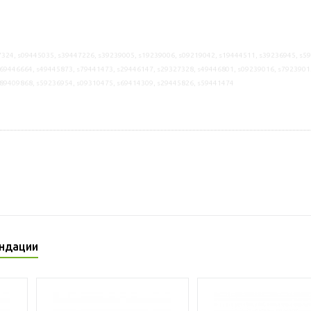
324, s09445035, s39447226, s39239005, s19239006, s09219042, s19444511, s39236945, s5
69446664, s49445873, s79441473, s29446147, s29327328, s49446801, s09239016, s7923901
s89409868, s59236954, s09310475, s69414309, s29445826, s59441474
ндации