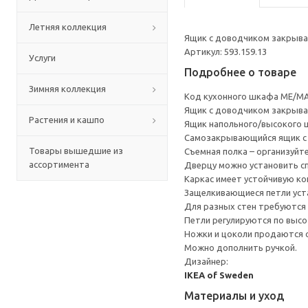
Летняя коллекция
Ящик с доводчиком закрывае
Артикул: 593.159.13
Услуги
Подробнее о товаре
Зимняя коллекция
Код кухонного шкафа ME/MA
Ящик с доводчиком закрывае
Растения и кашпо
Ящик напольного/высокого 
Cамозакрывающийся ящик с 
Товары вышедшие из
Съемная полка – организуйт
ассортимента
Дверцу можно установить сп
Каркас имеет устойчивую ко
Защелкивающиеся петли уста
Для разных стен требуются 
Петли регулируются по высот
Ножки и цоколи продаются 
Можно дополнить ручкой.
Дизайнер:
IKEA of Sweden
Материалы и уход