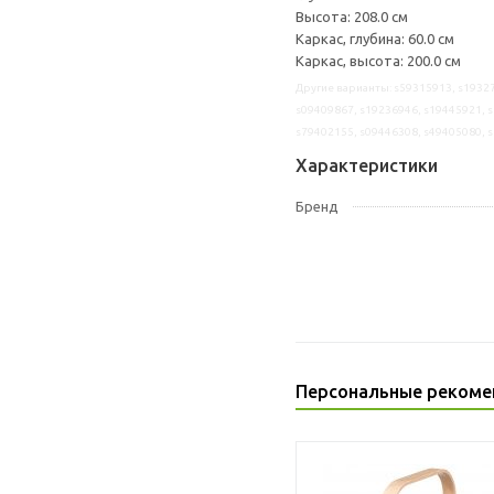
Высота: 208.0 см
Каркас, глубина: 60.0 см
Каркас, высота: 200.0 см
Другие варианты: s59315913, s19327
s09409867, s19236946, s19445921, s
s79402155, s09446308, s49405080, 
Характеристики
Бренд
Персональные рекоме