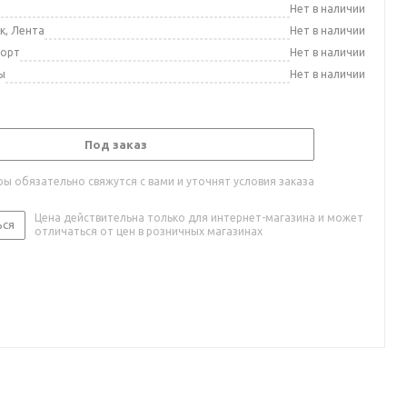
а
Нет в наличии
к, Лента
Нет в наличии
порт
Нет в наличии
ы
Нет в наличии
Под заказ
ы обязательно свяжутся с вами и уточнят условия заказа
Цена действительна только для интернет-магазина и может
ься
отличаться от цен в розничных магазинах