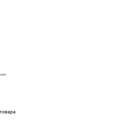
ром
товара