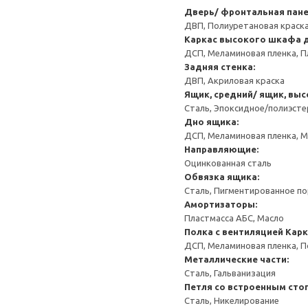
Дверь/ фронтальная пан
ДВП, Полиуретановая краск
Каркас высокого шкафа 
ДСП, Меламиновая пленка, П
Задняя стенка:
ДВП, Акриловая краска
Ящик, средний/ ящик, выс
Сталь, Эпоксидное/полиэст
Дно ящика:
ДСП, Меламиновая пленка, 
Направляющие:
Оцинкованная сталь
Обвязка ящика:
Сталь, Пигментированное п
Амортизаторы:
Пластмасса АБС, Масло
Полка с вентиляцией
Карк
ДСП, Меламиновая пленка, 
Металлические части:
Сталь, Гальванизация
Петля со встроенным сто
Сталь, Никелирование