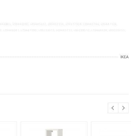
9446805, s09446983, s49445632, s09402154, s09317108, s29445746, s09447124,
3, s39446241, s79447390, s89233015, s69445711, s99239012, s19444634, s09335051,
IKEA