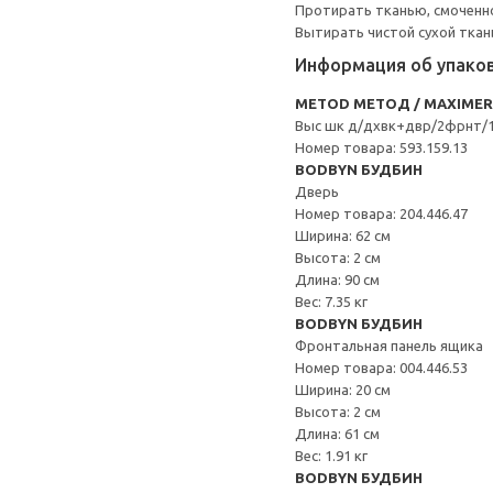
Протирать тканью, смоченн
Вытирать чистой сухой ткан
Информация об упако
METOD МЕТОД / MAXIME
Выс шк д/дхвк+двр/2фрнт/1
Номер товара: 593.159.13
BODBYN БУДБИН
Дверь
Номер товара: 204.446.47
Ширина: 62 см
Высота: 2 см
Длина: 90 см
Вес: 7.35 кг
BODBYN БУДБИН
Фронтальная панель ящика
Номер товара: 004.446.53
Ширина: 20 см
Высота: 2 см
Длина: 61 см
Вес: 1.91 кг
BODBYN БУДБИН