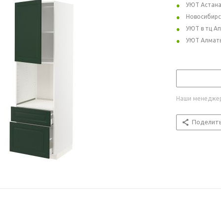
УЮТ Астан
Новосибирс
УЮТ в тц А
УЮТ Алмат
Наши менеджер
Поделит