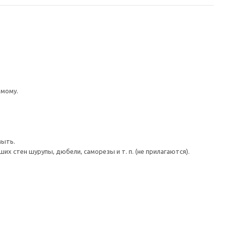
имому.
мыть.
 стен шурупы, дюбели, саморезы и т. п. (не прилагаются).