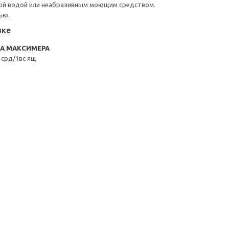
ой водой или неабразивным моющим средством.
ью.
вке
RA МАКСИМЕРА
срд/1вс ящ