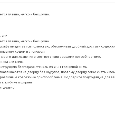
тся плавно, мягко и бесшумно.
 702
тся плавно, мягко и бесшумно.
шкафа выдвигается полностью, обеспечивая удобный доступ к содерж
плавным ходом и стопором.
е место для хранения в соответствии с вашими потребностями.
рава или слева.
нструкцию благодаря стенкам из ДСП толщиной 18 мм.
навливаются на дверцу без шурупов, поэтому дверцу легко снять и по
различные крепежные приспособления. Подберите подходящие для ваших
е, глубине и ширине.
отдельно.