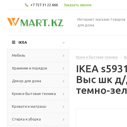
+7 727 31 22 666
Заказать звонок
Интернет магазин товаров
для дома
IKEA
Мебель
Кухни и бытовая техника
-
К
IKEA s59
Хранение и порядок
Выс шк д/
Декор для дома
темно-зел
Кухни и бытовая техника
Кровати и матрасы
Стирка и уборка