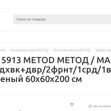
ухни
-
Модульные кухни МЕТОД
-
Все компоненты МЕТОД
-
Шкафы дл
315913 METOD МЕТОД / 
дхвк+двр/2фрнт/1срд/1в
еный 60x60x200 см
Нет в налич