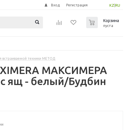
Вход
Регистрация
KZ
|
RU
0
Корзина
пуста
я встраиваемой техники МЕТОД
MAXIMERA МАКСИМЕРА
с ящ - белый/Будбин
ии