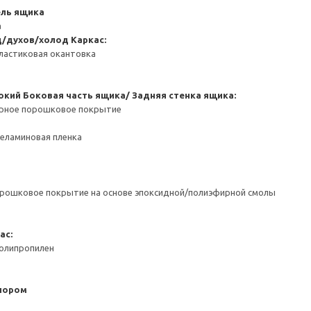
ель ящика
а
д/духов/холод
Каркас:
ластиковая окантовка
окий
Боковая часть ящика/ Задняя стенка ящика:
ерное порошковое покрытие
Меламиновая пленка
орошковое покрытие на основе эпоксидной/полиэфирной смолы
ас:
Полипропилен
пором