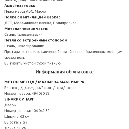
Амортизаторы:
Пластмасса АБС, Масло
Полка с вентиляцией
Каркас:
ДСП, Меламиновая пленка, Полипропилен
Металлические части:
Сталь, Гальванизация
Петля со встроенным стопором
Сталь, Никелирование
Протирать тканью, смоченной водой или неабразивным моющим
средством.
Вытирать чистой сухой тканью.
Информация об упаковке
METOD МЕТОД / MAXIMERA МАКСИМЕРА
Выс шк д/дхвк+двр/2фрнт/1срд/1вс ящ
Номер товара: 494.050.75
SINARP СИНАРП
Дверь
Номер товара: 104.042.32
Ширина: 62 см
Высота: 2 см
Длина: 90 см