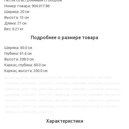
Номер товара: 904.017.86
Ширина: 20 см
Высота: 15 см
Длина: 21 см
Вес: 0.21 кг
Подробнее о размере товара
Ширина: 60.0 см
Глубина: 61.6 см
Высота: 208.0 см
Каркас, глубина: 60.0 см
Каркас, высота: 200.0 см
Другие варианты: s49405075, s19327324, s09445035, s39447226, s39239005,
s19239006, s09219042, s19444511, s39236945, s59446805, s09446983, s49445632,
s09402154, s09317108, s29445746, s09447124, s09409867, s19236946, s19445921,
s69446664, s49445873, s79441473, s49405080, s29327328, s49446801, s09239016,
s79239013, s39446241, s79447390, s89233015, s69445711, s99239012, s19444634,
s09335051, s79402155, s09446308, s29446147, s89409868, s59236954, s09310475,
s69414309, s29445826, s59441474
Характеристики