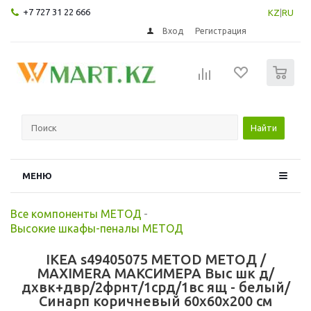
+7 727 31 22 666
KZ
|
RU
Вход
Регистрация
0
Найти
МЕНЮ
Все компоненты МЕТОД
-
Высокие шкафы-пеналы МЕТОД
IKEA s49405075 METOD МЕТОД /
MAXIMERA МАКСИМЕРА Выс шк д/
дхвк+двр/2фрнт/1срд/1вс ящ - белый/
Синарп коричневый 60x60x200 см