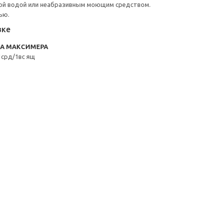
ой водой или неабразивным моющим средством.
ью.
вке
RA МАКСИМЕРА
срд/1вс ящ