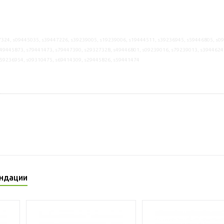
324, s09445035, s39447226, s39239005, s19239006, s19444511, s39236945, s59446805, s0
49445873, s79441473, s79447390, s29327328, s49446801, s09239016, s79239013, s3944624
s59236954, s09310475, s69414309, s29445826, s59441474
ндации