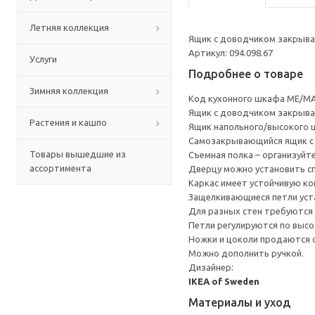
Летняя коллекция
Ящик с доводчиком закрывае
Артикул: 094.098.67
Услуги
Подробнее о товаре
Зимняя коллекция
Код кухонного шкафа ME/MA
Ящик с доводчиком закрывае
Растения и кашпо
Ящик напольного/высокого 
Cамозакрывающийся ящик с 
Товары вышедшие из
Съемная полка – организуйт
ассортимента
Дверцу можно установить сп
Каркас имеет устойчивую ко
Защелкивающиеся петли уста
Для разных стен требуются 
Петли регулируются по высот
Ножки и цоколи продаются 
Можно дополнить ручкой.
Дизайнер:
IKEA of Sweden
Материалы и уход