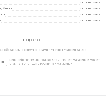
а
Нет в наличии
к, Лента
Нет в наличии
порт
Нет в наличии
ы
Нет в наличии
Под заказ
ы обязательно свяжутся с вами и уточнят условия заказа
Цена действительна только для интернет-магазина и может
ься
отличаться от цен в розничных магазинах