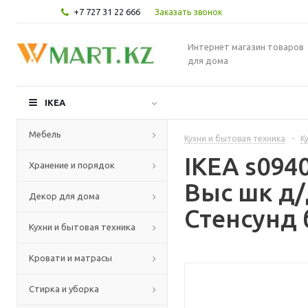
+7 727 31 22 666
Заказать звонок
Интернет магазин товаров
для дома
IKEA
Мебель
Кухни и бытовая техника
-
К
IKEA s09
Хранение и порядок
Выс шк д/
Декор для дома
Стенсунд 
Кухни и бытовая техника
Кровати и матрасы
Стирка и уборка