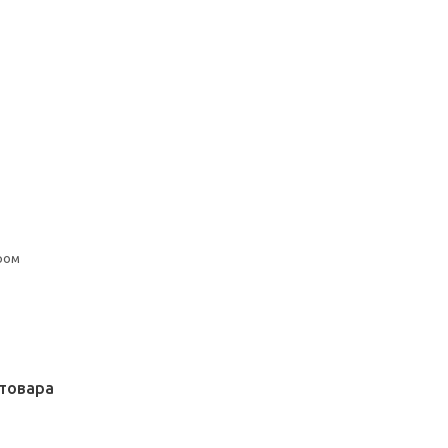
ром
товара