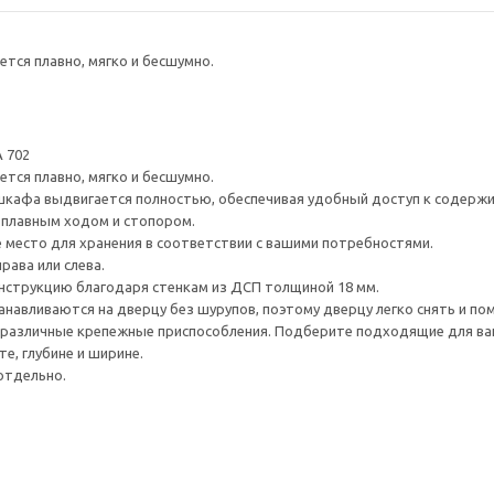
тся плавно, мягко и бесшумно.
 702
тся плавно, мягко и бесшумно.
шкафа выдвигается полностью, обеспечивая удобный доступ к содерж
плавным ходом и стопором.
е место для хранения в соответствии с вашими потребностями.
рава или слева.
нструкцию благодаря стенкам из ДСП толщиной 18 мм.
навливаются на дверцу без шурупов, поэтому дверцу легко снять и по
различные крепежные приспособления. Подберите подходящие для ваших
е, глубине и ширине.
отдельно.