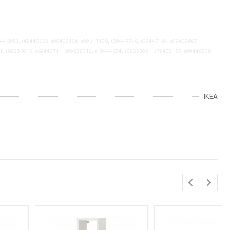
9446983, s49445632, s09402154, s09317108, s29445746, s09447124, s09409867,
1, s89233015, s69445711, s99239012, s19444634, s09335051, s79402155, s09446308,
IKEA