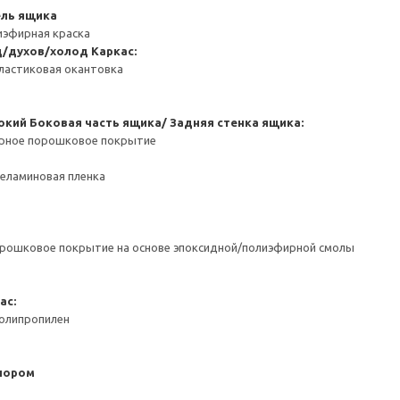
ель ящика
иэфирная краска
д/духов/холод
Каркас:
ластиковая окантовка
окий
Боковая часть ящика/ Задняя стенка ящика:
ерное порошковое покрытие
Меламиновая пленка
орошковое покрытие на основе эпоксидной/полиэфирной смолы
ас:
Полипропилен
пором