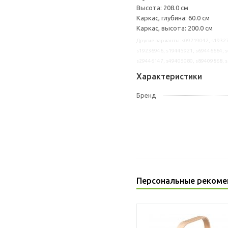
Высота: 208.0 см
Каркас, глубина: 60.0 см
Каркас, высота: 200.0 см
Другие варианты: s09219042, s19327
s19236946, s19445921, s69446664, s
s29446147, s49405080, s89409868, 
Характеристики
Бренд
Персональные рекоме