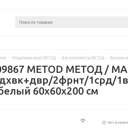
ухни
-
Модульные кухни МЕТОД
-
Все компоненты МЕТОД
-
Высокие 
409867 METOD МЕТОД / 
дхвк+двр/2фрнт/1срд/1в
белый 60x60x200 см
Нет в налич