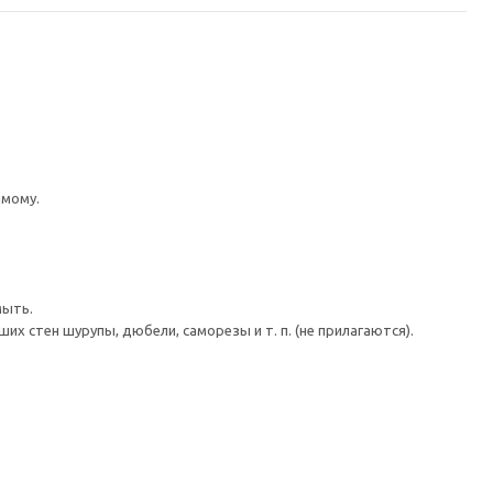
имому.
мыть.
 стен шурупы, дюбели, саморезы и т. п. (не прилагаются).