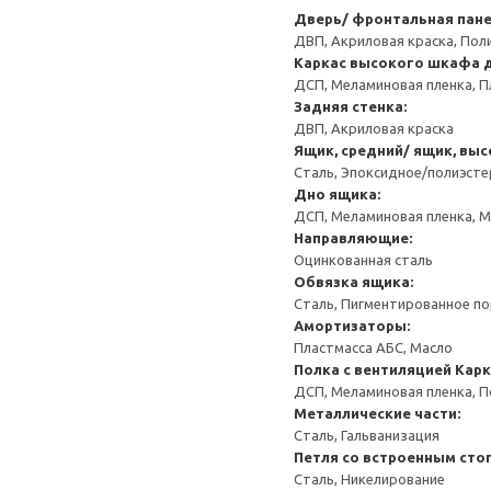
Дверь/ фронтальная пан
ДВП, Акриловая краска, Пол
Каркас высокого шкафа 
ДСП, Меламиновая пленка, П
Задняя стенка:
ДВП, Акриловая краска
Ящик, средний/ ящик, выс
Сталь, Эпоксидное/полиэст
Дно ящика:
ДСП, Меламиновая пленка, 
Направляющие:
Оцинкованная сталь
Обвязка ящика:
Сталь, Пигментированное п
Амортизаторы:
Пластмасса АБС, Масло
Полка с вентиляцией
Карк
ДСП, Меламиновая пленка, 
Металлические части:
Сталь, Гальванизация
Петля со встроенным сто
Сталь, Никелирование