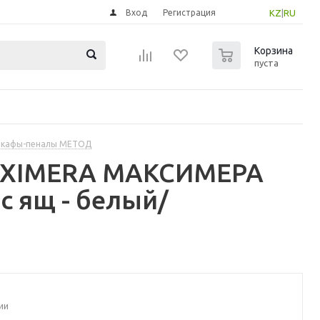
Вход
Регистрация
KZ
|
RU
0
Корзина
пуста
шкафы-пеналы МЕТОД
MAXIMERA МАКСИМЕРА
с ящ - белый/
ии