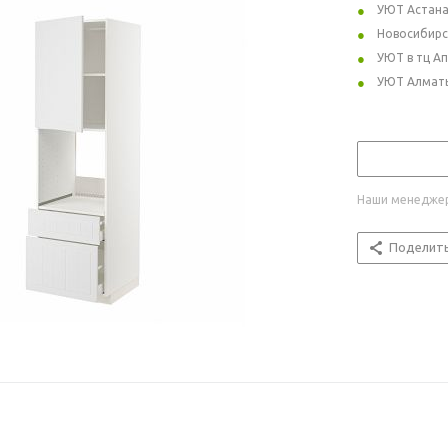
УЮТ Астан
Новосибирс
УЮТ в тц А
УЮТ Алмат
Наши менеджер
Поделит