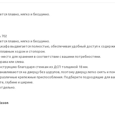
тся плавно, мягко и бесшумно.
 702
тся плавно, мягко и бесшумно.
шкафа выдвигается полностью, обеспечивая удобный доступ к содерж
плавным ходом и стопором.
е место для хранения в соответствии с вашими потребностями.
рава или слева.
нструкцию благодаря стенкам из ДСП толщиной 18 мм.
навливаются на дверцу без шурупов, поэтому дверцу легко снять и по
различные крепежные приспособления. Подберите подходящие для ваших
е, глубине и ширине.
отдельно.
lsson