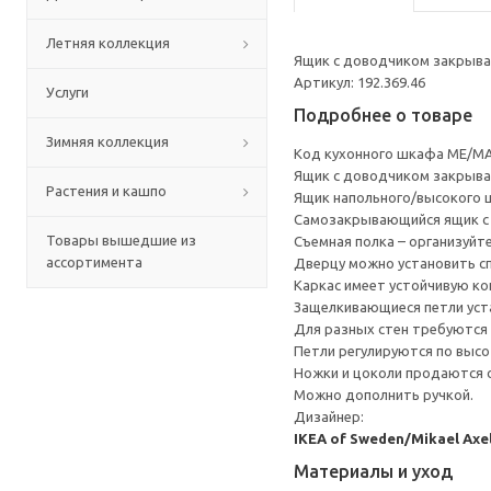
Летняя коллекция
Ящик с доводчиком закрывае
Артикул: 192.369.46
Услуги
Подробнее о товаре
Зимняя коллекция
Код кухонного шкафа ME/MA
Ящик с доводчиком закрывае
Растения и кашпо
Ящик напольного/высокого 
Cамозакрывающийся ящик с 
Товары вышедшие из
Съемная полка – организуйт
ассортимента
Дверцу можно установить сп
Каркас имеет устойчивую ко
Защелкивающиеся петли уста
Для разных стен требуются 
Петли регулируются по высот
Ножки и цоколи продаются 
Можно дополнить ручкой.
Дизайнер:
IKEA of Sweden/Mikael Axe
Материалы и уход