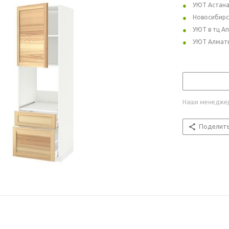
УЮТ Астан
Новосибирс
УЮТ в тц А
УЮТ Алмат
Наши менеджер
Поделит