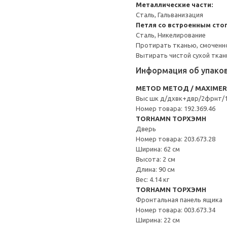
Металлические части:
Сталь, Гальванизация
Петля со встроенным сто
Сталь, Никелирование
Протирать тканью, смоченн
Вытирать чистой сухой ткан
Информация об упако
METOD МЕТОД / MAXIME
Выс шк д/дхвк+двр/2фрнт/1
Номер товара: 192.369.46
TORHAMN ТОРХЭМН
Дверь
Номер товара: 203.673.28
Ширина: 62 см
Высота: 2 см
Длина: 90 см
Вес: 4.14 кг
TORHAMN ТОРХЭМН
Фронтальная панель ящика
Номер товара: 003.673.34
Ширина: 22 см