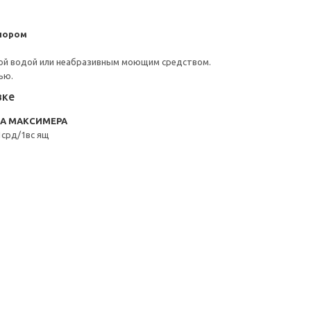
пором
ой водой или неабразивным моющим средством.
ью.
вке
RA МАКСИМЕРА
срд/1вс ящ