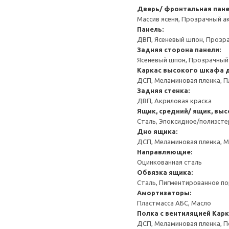
Дверь/ фронтальная пан
Массив ясеня, Прозрачный а
Панель:
ДВП, Ясеневый шпон, Прозр
Задняя сторона панели:
Ясеневый шпон, Прозрачный
Каркас высокого шкафа 
ДСП, Меламиновая пленка, П
Задняя стенка:
ДВП, Акриловая краска
Ящик, средний/ ящик, выс
Сталь, Эпоксидное/полиэст
Дно ящика:
ДСП, Меламиновая пленка, 
Направляющие:
Оцинкованная сталь
Обвязка ящика:
Сталь, Пигментированное п
Амортизаторы:
Пластмасса АБС, Масло
Полка с вентиляцией
Карк
ДСП, Меламиновая пленка, 