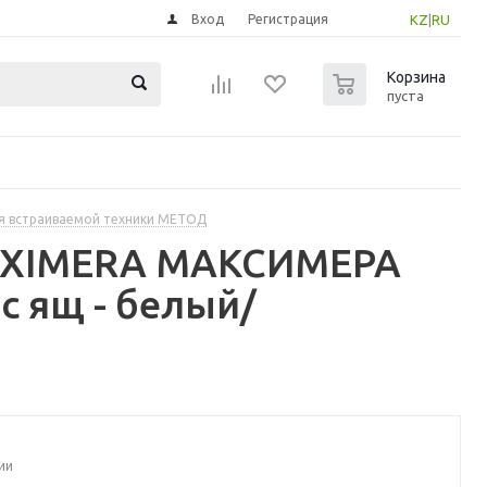
Вход
Регистрация
KZ
|
RU
0
Корзина
пуста
я встраиваемой техники МЕТОД
MAXIMERA МАКСИМЕРА
с ящ - белый/
ии