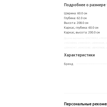
Подробнее о размере 
Ширина: 60.0 см
Глубина: 62.0 см
Высота: 208.0 см
Каркас, глубина: 60.0 см
Каркас, высота: 200.0 см
Другие варианты: s09219042, s19327
s19236946, s19445921, s69446664, s
s29446147, s49405080, s89409868, 
Характеристики
Бренд
Персональные рекоме