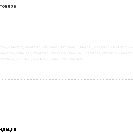
товара
324, s09445035, s39447226, s39239005, s19239006, s19444511, s39236945, s59446805, s0
49445873, s79441473, s79447390, s29327328, s49446801, s09239016, s79239013, s3944624
s59236954, s09310475, s69414309, s29445826, s59441474
ндации