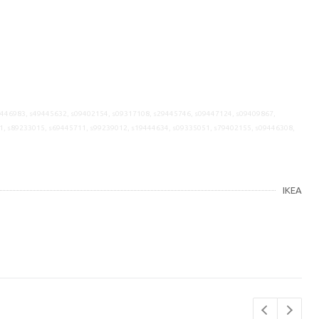
9446983, s49445632, s09402154, s09317108, s29445746, s09447124, s09409867,
1, s89233015, s69445711, s99239012, s19444634, s09335051, s79402155, s09446308,
IKEA