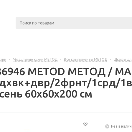
ухни
-
Модульные кухни МЕТОД
-
Все компоненты МЕТОД
-
Шкафы дл
236946 METOD МЕТОД / 
дхвк+двр/2фрнт/1срд/1в
сень 60x60x200 см
Нет в налич