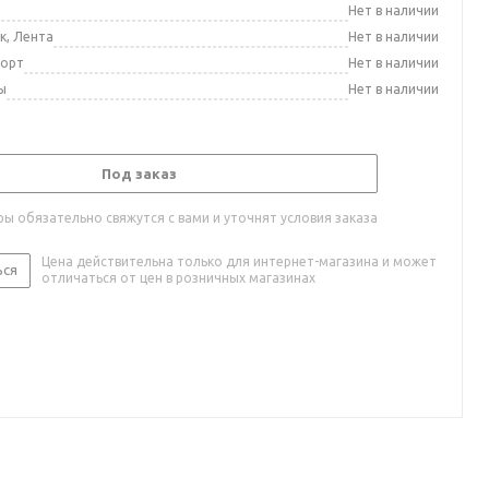
а
Нет в наличии
к, Лента
Нет в наличии
порт
Нет в наличии
ы
Нет в наличии
Под заказ
ы обязательно свяжутся с вами и уточнят условия заказа
Цена действительна только для интернет-магазина и может
ься
отличаться от цен в розничных магазинах