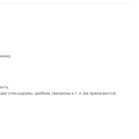
имому.
мыть.
 стен шурупы, дюбели, саморезы и т. п. (не прилагаются).