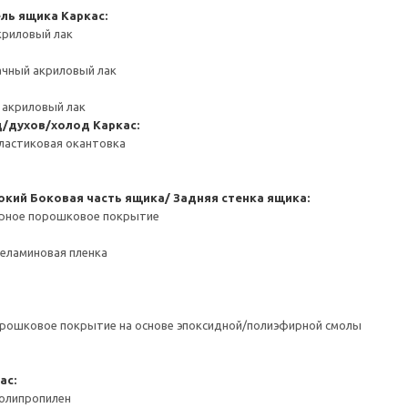
ель ящика
Каркас:
криловый лак
ачный акриловый лак
 акриловый лак
д/духов/холод
Каркас:
ластиковая окантовка
окий
Боковая часть ящика/ Задняя стенка ящика:
ерное порошковое покрытие
Меламиновая пленка
орошковое покрытие на основе эпоксидной/полиэфирной смолы
ас:
Полипропилен