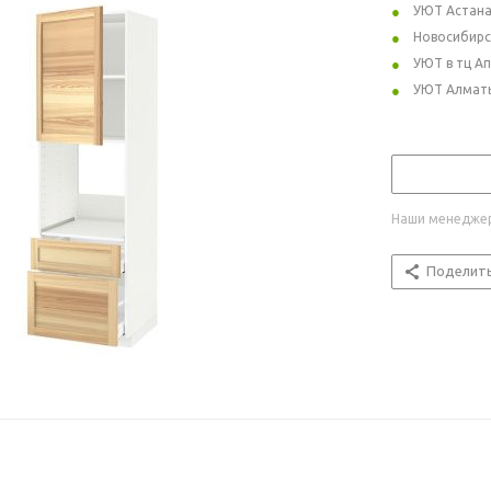
УЮТ Астан
Новосибирс
УЮТ в тц А
УЮТ Алмат
Наши менеджер
Поделит