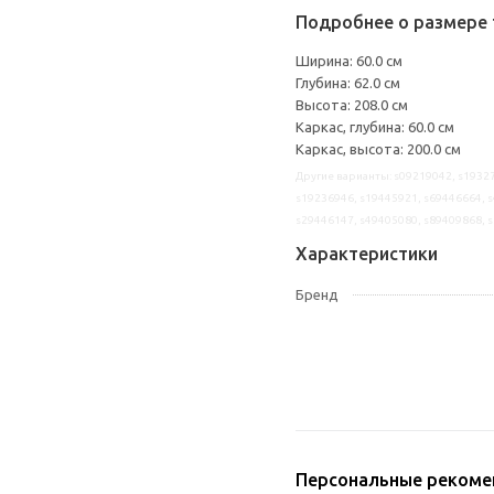
Подробнее о размере 
Ширина: 60.0 см
Глубина: 62.0 см
Высота: 208.0 см
Каркас, глубина: 60.0 см
Каркас, высота: 200.0 см
Другие варианты: s09219042, s19327
s19236946, s19445921, s69446664, s
s29446147, s49405080, s89409868, 
Характеристики
Бренд
Персональные рекоме