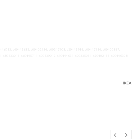
9446983, s49445632, s09402154, s09317108, s29445746, s09447124, s09409867,
1, s89233015, s69445711, s99239012, s19444634, s09335051, s79402155, s09446308,
IKEA