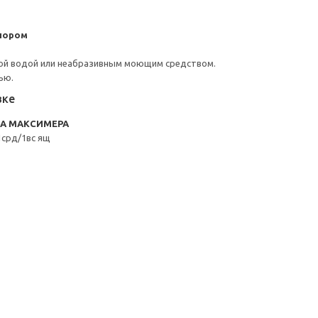
пором
ой водой или неабразивным моющим средством.
ью.
вке
RA МАКСИМЕРА
срд/1вс ящ