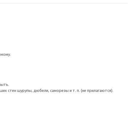
имому.
мыть.
 стен шурупы, дюбели, саморезы и т. п. (не прилагаются).