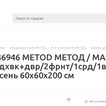
ухни
-
Модульные кухни МЕТОД
-
Все компоненты МЕТОД
-
Шкафы дл
236946 METOD МЕТОД / 
дхвк+двр/2фрнт/1срд/1в
сень 60x60x200 см
Нет в налич