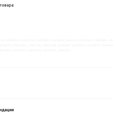
товара
324, s09445035, s39447226, s39239005, s19239006, s19444511, s39236945, s59446805, s0
49445873, s79441473, s79447390, s29327328, s49446801, s09239016, s79239013, s3944624
s59236954, s09310475, s69414309, s29445826, s59441474
ндации