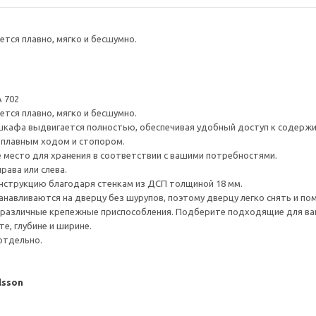
тся плавно, мягко и бесшумно.
 702
тся плавно, мягко и бесшумно.
шкафа выдвигается полностью, обеспечивая удобный доступ к содерж
плавным ходом и стопором.
е место для хранения в соответствии с вашими потребностями.
рава или слева.
нструкцию благодаря стенкам из ДСП толщиной 18 мм.
навливаются на дверцу без шурупов, поэтому дверцу легко снять и по
различные крепежные приспособления. Подберите подходящие для ваших
е, глубине и ширине.
отдельно.
lsson