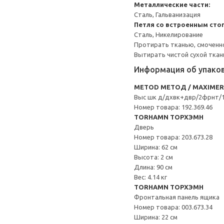
Металлические части:
Сталь, Гальванизация
Петля со встроенным сто
Сталь, Никелирование
Протирать тканью, смоченн
Вытирать чистой сухой ткан
Информация об упако
METOD МЕТОД / MAXIME
Выс шк д/дхвк+двр/2фрнт/1
Номер товара: 192.369.46
TORHAMN ТОРХЭМН
Дверь
Номер товара: 203.673.28
Ширина: 62 см
Высота: 2 см
Длина: 90 см
Вес: 4.14 кг
TORHAMN ТОРХЭМН
Фронтальная панель ящика
Номер товара: 003.673.34
Ширина: 22 см