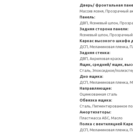
Дверь/ фронтальная пан
Массив ясеня, Прозрачный а
Панель:
ДВП, Ясеневый шпон, Прозр
Задняя сторона панели:
Ясеневый шпон, Прозрачный
Каркас высокого шкафа 
ДСП, Меламиновая пленка, П
Задняя стенка:
ДВП, Акриловая краска
Ящик, средний/ ящик, выс
Сталь, Эпоксидное/полиэст
Дно ящика:
ДСП, Меламиновая пленка, 
Направляющие:
Оцинкованная сталь
Обвязка ящика:
Сталь, Пигментированное п
Амортизаторы:
Пластмасса АБС, Масло
Полка с вентиляцией
Карк
ДСП, Меламиновая пленка, 