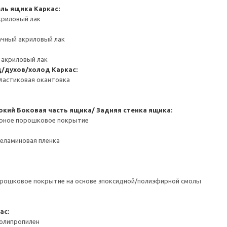
ель ящика
Каркас:
криловый лак
ачный акриловый лак
 акриловый лак
д/духов/холод
Каркас:
ластиковая окантовка
окий
Боковая часть ящика/ Задняя стенка ящика:
ерное порошковое покрытие
Меламиновая пленка
орошковое покрытие на основе эпоксидной/полиэфирной смолы
ас:
Полипропилен