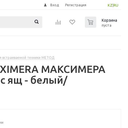
Вход
Регистрация
KZ
|
RU
0
Корзина
пуста
я встраиваемой техники МЕТОД
MAXIMERA МАКСИМЕРА
с ящ - белый/
ии