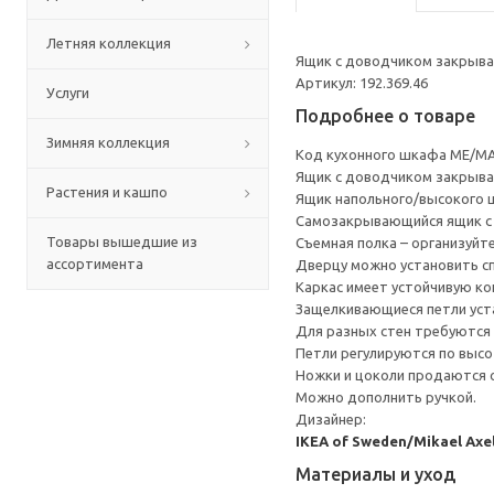
Летняя коллекция
Ящик с доводчиком закрывае
Артикул: 192.369.46
Услуги
Подробнее о товаре
Зимняя коллекция
Код кухонного шкафа ME/MA
Ящик с доводчиком закрывае
Растения и кашпо
Ящик напольного/высокого 
Cамозакрывающийся ящик с 
Товары вышедшие из
Съемная полка – организуйт
ассортимента
Дверцу можно установить сп
Каркас имеет устойчивую ко
Защелкивающиеся петли уста
Для разных стен требуются 
Петли регулируются по высот
Ножки и цоколи продаются 
Можно дополнить ручкой.
Дизайнер:
IKEA of Sweden/Mikael Axe
Материалы и уход