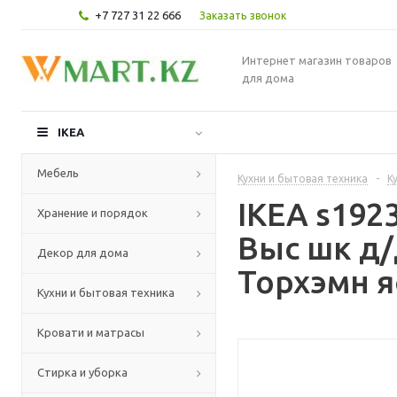
+7 727 31 22 666
Заказать звонок
Интернет магазин товаров
для дома
IKEA
Мебель
Кухни и бытовая техника
-
К
IKEA s19
Хранение и порядок
Выс шк д/
Декор для дома
Торхэмн я
Кухни и бытовая техника
Кровати и матрасы
Стирка и уборка