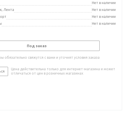
а
Нет в наличии
к, Лента
Нет в наличии
порт
Нет в наличии
ы
Нет в наличии
Под заказ
ы обязательно свяжутся с вами и уточнят условия заказа
Цена действительна только для интернет-магазина и может
ься
отличаться от цен в розничных магазинах