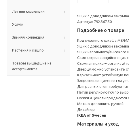
Летняя коллекция
Ящик с доводчиком закрывае
Артикул: 792.367.50
Услуги
Подробнее о товаре
Зимняя коллекция
Код кухонного шкафа ME/MA
Ящик с доводчиком закрывае
Растения и кашпо
Ящик напольного/высокого 
Cамозакрывающийся ящик с 
Товары вышедшие из
Съемная полка – организуйт
ассортимента
Дверцу можно установить сп
Каркас имеет устойчивую ко
Защелкивающиеся петли уста
Для разных стен требуются 
Петли регулируются по высот
Ножки и цоколи продаются 
Можно дополнить ручкой.
Дизайнер:
IKEA of Sweden
Материалы и уход