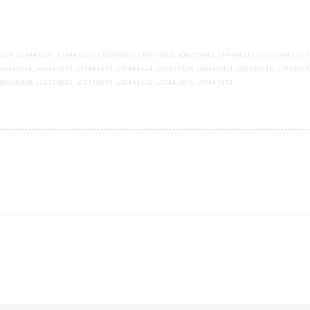
324, s09445035, s39447226, s39239005, s19239006, s09219042, s19444511, s39236945, s5
69446664, s49445873, s79441473, s19444634, s29327328, s49446801, s09239016, s7923901
s89409868, s59236954, s09310475, s69414309, s29445826, s59441474