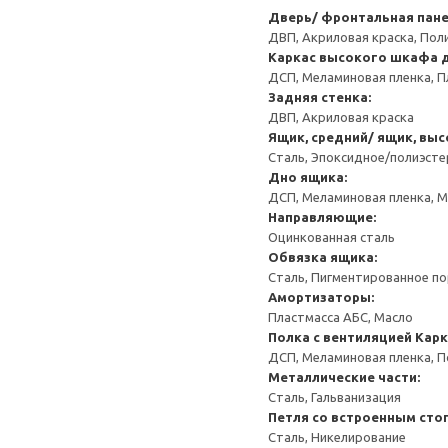
Дверь/ фронтальная пан
ДВП, Акриловая краска, Пол
Каркас высокого шкафа 
ДСП, Меламиновая пленка, П
Задняя стенка:
ДВП, Акриловая краска
Ящик, средний/ ящик, выс
Сталь, Эпоксидное/полиэст
Дно ящика:
ДСП, Меламиновая пленка, 
Направляющие:
Оцинкованная сталь
Обвязка ящика:
Сталь, Пигментированное п
Амортизаторы:
Пластмасса АБС, Масло
Полка с вентиляцией
Карк
ДСП, Меламиновая пленка, 
Металлические части:
Сталь, Гальванизация
Петля со встроенным сто
Сталь, Никелирование