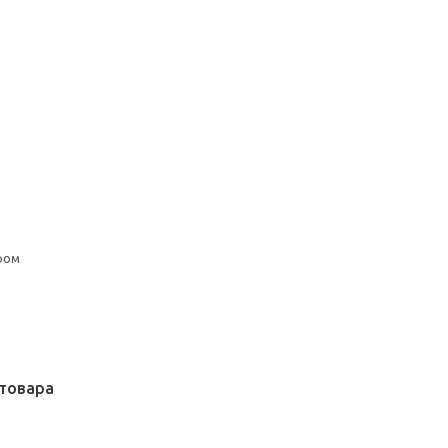
ром
товара