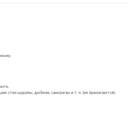
имому.
мыть.
 стен шурупы, дюбели, саморезы и т. п. (не прилагаются).