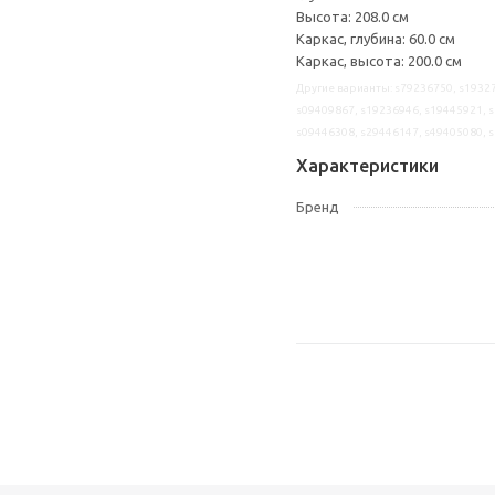
Высота: 208.0 см
Каркас, глубина: 60.0 см
Каркас, высота: 200.0 см
Другие варианты: s79236750, s19327
s09409867, s19236946, s19445921, s
s09446308, s29446147, s49405080, 
Характеристики
Бренд