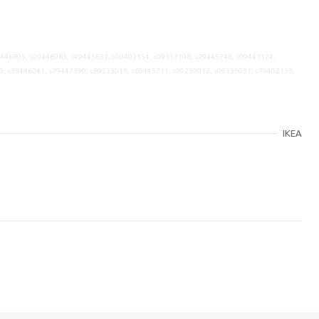
9446805, s09446983, s49445632, s09402154, s09317108, s29445746, s09447124,
3, s39446241, s79447390, s89233015, s69445711, s99239012, s09335051, s79402155,
IKEA