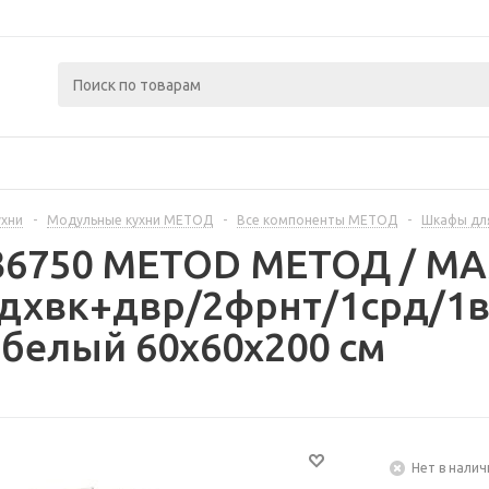
ухни
-
Модульные кухни МЕТОД
-
Все компоненты МЕТОД
-
Шкафы дл
236750 METOD МЕТОД / 
дхвк+двр/2фрнт/1срд/1в
белый 60x60x200 см
Нет в налич