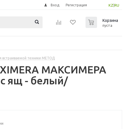
Вход
Регистрация
KZ
|
RU
0
Корзина
пуста
я встраиваемой техники МЕТОД
MAXIMERA МАКСИМЕРА
с ящ - белый/
ии