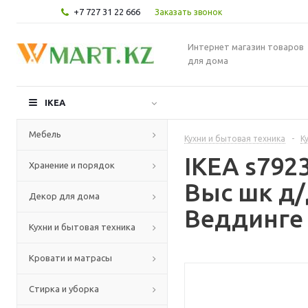
+7 727 31 22 666
Заказать звонок
Интернет магазин товаров
для дома
IKEA
Мебель
Кухни и бытовая техника
-
К
IKEA s79
Хранение и порядок
Выс шк д/
Декор для дома
Веддинге 
Кухни и бытовая техника
Кровати и матрасы
Стирка и уборка