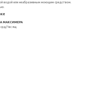
ой водой или неабразивным моющим средством.
ью.
вке
RA МАКСИМЕРА
срд/1вс ящ