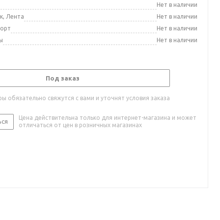
а
Нет в наличии
к, Лента
Нет в наличии
порт
Нет в наличии
ы
Нет в наличии
Под заказ
ы обязательно свяжутся с вами и уточнят условия заказа
Цена действительна только для интернет-магазина и может
ься
отличаться от цен в розничных магазинах