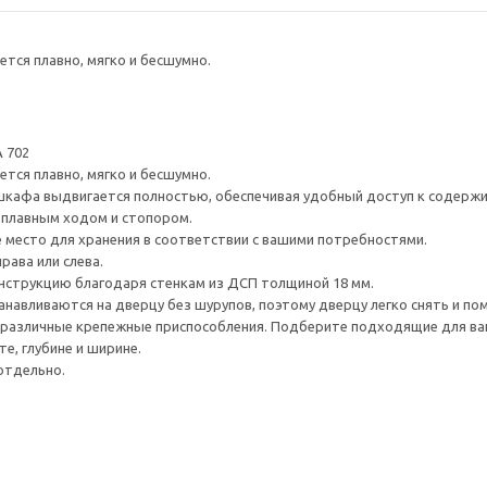
тся плавно, мягко и бесшумно.
 702
тся плавно, мягко и бесшумно.
шкафа выдвигается полностью, обеспечивая удобный доступ к содерж
плавным ходом и стопором.
е место для хранения в соответствии с вашими потребностями.
рава или слева.
нструкцию благодаря стенкам из ДСП толщиной 18 мм.
навливаются на дверцу без шурупов, поэтому дверцу легко снять и по
различные крепежные приспособления. Подберите подходящие для ваших
е, глубине и ширине.
отдельно.