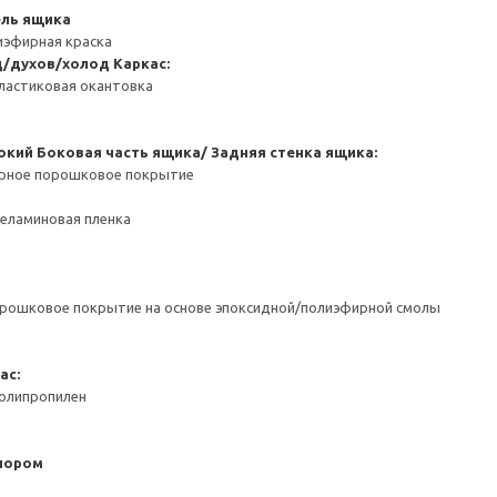
ель ящика
иэфирная краска
д/духов/холод
Каркас:
ластиковая окантовка
окий
Боковая часть ящика/ Задняя стенка ящика:
ерное порошковое покрытие
Меламиновая пленка
орошковое покрытие на основе эпоксидной/полиэфирной смолы
ас:
Полипропилен
пором