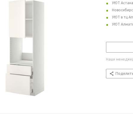
УЮТ Астан
Новосибирс
УЮТ в тц А
УЮТ Алмат
Наши менеджер
Поделит