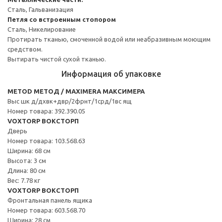
Сталь, Гальванизация
Петля со встроенным стопором
Сталь, Никелирование
Протирать тканью, смоченной водой или неабразивным моющим
средством.
Вытирать чистой сухой тканью.
Информация об упаковке
METOD МЕТОД / MAXIMERA МАКСИМЕРА
Выс шк д/дхвк+двр/2фрнт/1срд/1вс ящ
Номер товара: 392.390.05
VOXTORP ВОКСТОРП
Дверь
Номер товара: 103.568.63
Ширина: 68 см
Высота: 3 см
Длина: 80 см
Вес: 7.78 кг
VOXTORP ВОКСТОРП
Фронтальная панель ящика
Номер товара: 603.568.70
Ширина: 28 см