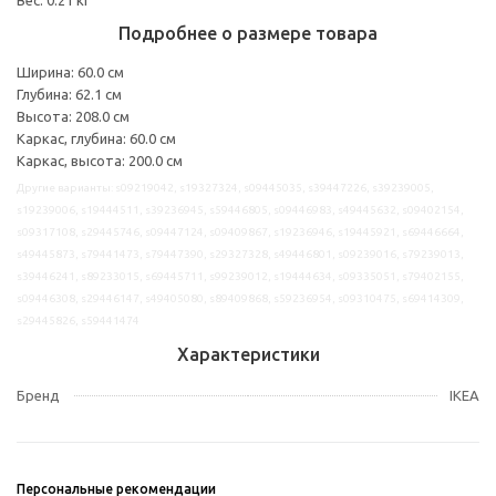
Подробнее о размере товара
Ширина: 60.0 см
Глубина: 62.1 см
Высота: 208.0 см
Каркас, глубина: 60.0 см
Каркас, высота: 200.0 см
Другие варианты: s09219042, s19327324, s09445035, s39447226, s39239005,
s19239006, s19444511, s39236945, s59446805, s09446983, s49445632, s09402154,
s09317108, s29445746, s09447124, s09409867, s19236946, s19445921, s69446664,
s49445873, s79441473, s79447390, s29327328, s49446801, s09239016, s79239013,
s39446241, s89233015, s69445711, s99239012, s19444634, s09335051, s79402155,
s09446308, s29446147, s49405080, s89409868, s59236954, s09310475, s69414309,
s29445826, s59441474
Характеристики
Бренд
IKEA
Персональные рекомендации