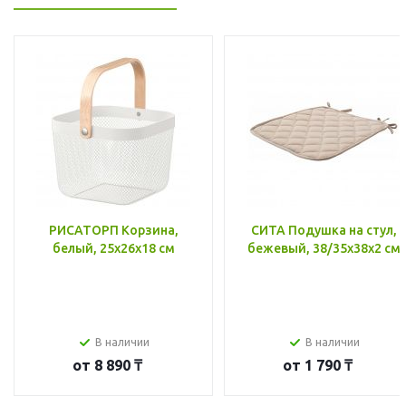
РИСАТОРП Корзина,
СИТА Подушка на стул,
белый, 25x26x18 см
бежевый, 38/35x38x2 см
В наличии
В наличии
от
8 890 ₸
от
1 790 ₸