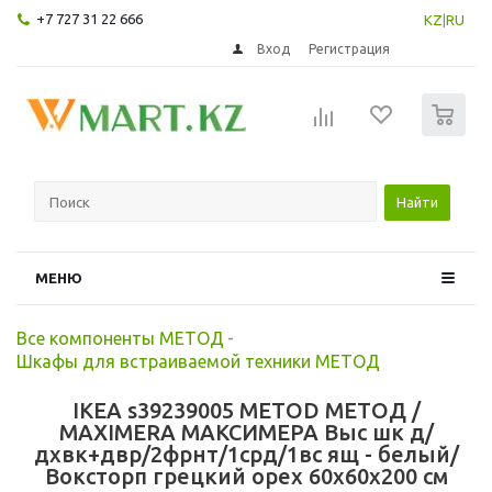
+7 727 31 22 666
KZ
|
RU
Вход
Регистрация
0
Найти
МЕНЮ
Все компоненты МЕТОД
-
Шкафы для встраиваемой техники МЕТОД
IKEA s39239005 METOD МЕТОД /
MAXIMERA МАКСИМЕРА Выс шк д/
дхвк+двр/2фрнт/1срд/1вс ящ - белый/
Воксторп грецкий орех 60x60x200 см