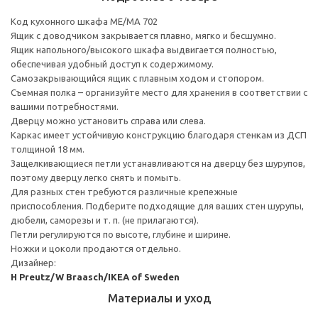
Код кухонного шкафа ME/MA 702
Ящик с доводчиком закрывается плавно, мягко и бесшумно.
Ящик напольного/высокого шкафа выдвигается полностью,
обеспечивая удобный доступ к содержимому.
Cамозакрывающийся ящик с плавным ходом и стопором.
Съемная полка – организуйте место для хранения в соответствии с
вашими потребностями.
Дверцу можно установить справа или слева.
Каркас имеет устойчивую конструкцию благодаря стенкам из ДСП
толщиной 18 мм.
Защелкивающиеся петли устанавливаются на дверцу без шурупов,
поэтому дверцу легко снять и помыть.
Для разных стен требуются различные крепежные
приспособления. Подберите подходящие для ваших стен шурупы,
дюбели, саморезы и т. п. (не прилагаются).
Петли регулируются по высоте, глубине и ширине.
Ножки и цоколи продаются отдельно.
Дизайнер:
H Preutz/W Braasch/IKEA of Sweden
Материалы и уход