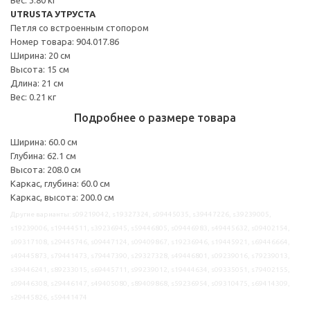
UTRUSTA УТРУСТА
Петля со встроенным стопором
Номер товара: 904.017.86
Ширина: 20 см
Высота: 15 см
Длина: 21 см
Вес: 0.21 кг
Подробнее о размере товара
Ширина: 60.0 см
Глубина: 62.1 см
Высота: 208.0 см
Каркас, глубина: 60.0 см
Каркас, высота: 200.0 см
Другие варианты: s09219042, s19327324, s09445035, s39447226, s39239005,
s19239006, s19444511, s39236945, s59446805, s09446983, s49445632, s09402154,
s09317108, s29445746, s09447124, s09409867, s19236946, s19445921, s69446664,
s49445873, s79441473, s79447390, s29327328, s49446801, s09239016, s79239013,
s39446241, s89233015, s69445711, s99239012, s19444634, s09335051, s79402155,
s09446308, s29446147, s49405080, s89409868, s59236954, s09310475, s69414309,
s29445826, s59441474