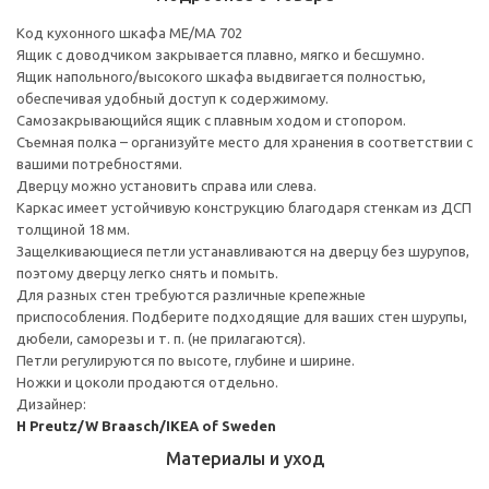
Код кухонного шкафа ME/MA 702
Ящик с доводчиком закрывается плавно, мягко и бесшумно.
Ящик напольного/высокого шкафа выдвигается полностью,
обеспечивая удобный доступ к содержимому.
Cамозакрывающийся ящик с плавным ходом и стопором.
Съемная полка – организуйте место для хранения в соответствии с
вашими потребностями.
Дверцу можно установить справа или слева.
Каркас имеет устойчивую конструкцию благодаря стенкам из ДСП
толщиной 18 мм.
Защелкивающиеся петли устанавливаются на дверцу без шурупов,
поэтому дверцу легко снять и помыть.
Для разных стен требуются различные крепежные
приспособления. Подберите подходящие для ваших стен шурупы,
дюбели, саморезы и т. п. (не прилагаются).
Петли регулируются по высоте, глубине и ширине.
Ножки и цоколи продаются отдельно.
Дизайнер:
H Preutz/W Braasch/IKEA of Sweden
Материалы и уход