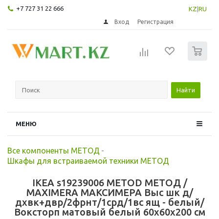
+7 727 31 22 666
KZ
|
RU
Вход
Регистрация
0
Найти
МЕНЮ
Все компоненты МЕТОД
-
Шкафы для встраиваемой техники МЕТОД
IKEA s19239006 METOD МЕТОД /
MAXIMERA МАКСИМЕРА Выс шк д/
дхвк+двр/2фрнт/1срд/1вс ящ - белый/
Воксторп матовый белый 60x60x200 см