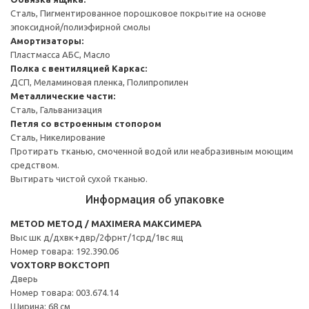
Сталь, Пигментированное порошковое покрытие на основе
эпоксидной/полиэфирной смолы
Амортизаторы:
Пластмасса АБС, Масло
Полка с вентиляцией
Каркас:
ДСП, Меламиновая пленка, Полипропилен
Металлические части:
Сталь, Гальванизация
Петля со встроенным стопором
Сталь, Никелирование
Протирать тканью, смоченной водой или неабразивным моющим
средством.
Вытирать чистой сухой тканью.
Информация об упаковке
METOD МЕТОД / MAXIMERA МАКСИМЕРА
Выс шк д/дхвк+двр/2фрнт/1срд/1вс ящ
Номер товара: 192.390.06
VOXTORP ВОКСТОРП
Дверь
Номер товара: 003.674.14
Ширина: 68 см