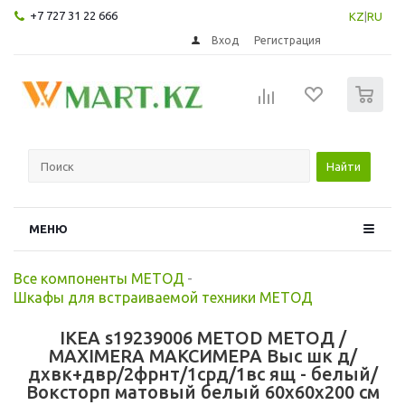
+7 727 31 22 666
KZ
|
RU
Вход
Регистрация
0
Найти
МЕНЮ
Все компоненты МЕТОД
-
Шкафы для встраиваемой техники МЕТОД
IKEA s19239006 METOD МЕТОД /
MAXIMERA МАКСИМЕРА Выс шк д/
дхвк+двр/2фрнт/1срд/1вс ящ - белый/
Воксторп матовый белый 60x60x200 см