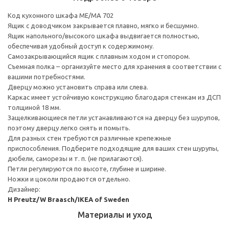
Код кухонного шкафа ME/MA 702
Ящик с доводчиком закрывается плавно, мягко и бесшумно.
Ящик напольного/высокого шкафа выдвигается полностью,
обеспечивая удобный доступ к содержимому.
Cамозакрывающийся ящик с плавным ходом и стопором.
Съемная полка – организуйте место для хранения в соответствии с
вашими потребностями.
Дверцу можно установить справа или слева.
Каркас имеет устойчивую конструкцию благодаря стенкам из ДСП
толщиной 18 мм.
Защелкивающиеся петли устанавливаются на дверцу без шурупов,
поэтому дверцу легко снять и помыть.
Для разных стен требуются различные крепежные
приспособления. Подберите подходящие для ваших стен шурупы,
дюбели, саморезы и т. п. (не прилагаются).
Петли регулируются по высоте, глубине и ширине.
Ножки и цоколи продаются отдельно.
Дизайнер:
H Preutz/W Braasch/IKEA of Sweden
Материалы и уход