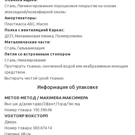
Сталь, Пигментированное порошковое покрытие на основе
эпоксидной/полиэфирной смолы
Амортизаторы:
Пластмасса АБС, Масло
Полка с вентиляцией
Каркас:
ДСП, Меламиновая пленка, Полипропилен
Металлические части:
Сталь, Гальванизация
Петля со встроенным стопором
Сталь, Никелирование
Протирать тканью, смоченной водой или неабразивным моющим
средством.
Вытирать чистой сухой тканью.
Информация об упаковке
METOD МЕТОД / MAXIMERA МАКСИМЕРА
Выс шк д/дхвк+двр/2фрнт/1срд/1вс ящ
Номер товара: 192.390.06
VOXTORP ВОКСТОРП
Дверь
Номер товара: 003.674.14
Ширина: 68 см