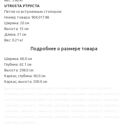
UTRUSTA УТРУСТА
Петля со встроенным стопором
Номер товара: 904.017.86
Ширина: 20 см
Высота: 15 см
Длина: 21 см
Вес: 0.21 кг
Подробнее о размере товара
Ширина: 60.0 см
Глубина: 62.1 см
Высота: 208.0 см
Каркас, глубина: 60.0 см
Каркас, высота: 200.0 см
Другие варианты: s09219042, s19327324, s09445035, s39447226, s39239005,
s19239006, s19444511, s39236945, s59446805, s09446983, s49445632, s09402154,
s09317108, s29445746, s09447124, s09409867, s19236946, s19445921, s69446664,
s49445873, s79441473, s79447390, s29327328, s49446801, s09239016, s79239013,
s39446241, s89233015, s69445711, s99239012, s19444634, s09335051, s79402155,
s09446308, s29446147, s49405080, s89409868, s59236954, s09310475, s69414309,
s29445826, s59441474