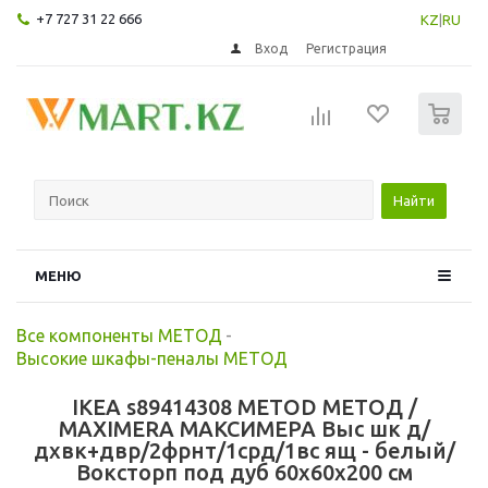
+7 727 31 22 666
KZ
|
RU
Вход
Регистрация
0
Найти
МЕНЮ
Все компоненты МЕТОД
-
Высокие шкафы-пеналы МЕТОД
IKEA s89414308 METOD МЕТОД /
MAXIMERA МАКСИМЕРА Выс шк д/
дхвк+двр/2фрнт/1срд/1вс ящ - белый/
Воксторп под дуб 60x60x200 см