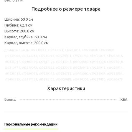
Подробнее о размере товара
Ширина: 60.0 см
Глубина: 62.1 см
Высота: 208.0 см
Каркас, глубина: 60.0 см
Каркас, высота: 200.0 см
Другие варианты: s09219042, s19327324, s19233014, s79239008, s39239005,
s19239006, s39233013, s39236945, s69239004, s79236750, s49405075, s19236946,
s89335047, s09402154, s09317108, s59315913, s09409867, s89414308, s89237848,
s99310471, s89219043, s29327328, s69233016, s09239016, s79239013, s59239014,
s89233015, s79236953, s99239012, s39236752, s49405080, s59236954, s09335051,
s79402155, s39317121, s89312102, s89409868, s69414309, s49237850, s09310475
Характеристики
Бренд
IKEA
Персональные рекомендации