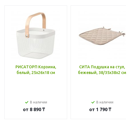
РИСАТОРП Корзина,
СИТА Подушка на стул,
белый, 25x26x18 см
бежевый, 38/35x38x2 см
В наличии
В наличии
от
8 890 ₸
от
1 790 ₸