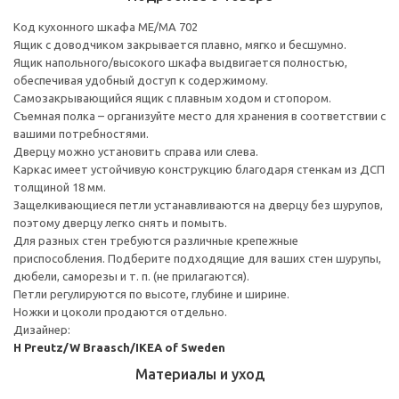
Код кухонного шкафа ME/MA 702
Ящик с доводчиком закрывается плавно, мягко и бесшумно.
Ящик напольного/высокого шкафа выдвигается полностью,
обеспечивая удобный доступ к содержимому.
Cамозакрывающийся ящик с плавным ходом и стопором.
Съемная полка – организуйте место для хранения в соответствии с
вашими потребностями.
Дверцу можно установить справа или слева.
Каркас имеет устойчивую конструкцию благодаря стенкам из ДСП
толщиной 18 мм.
Защелкивающиеся петли устанавливаются на дверцу без шурупов,
поэтому дверцу легко снять и помыть.
Для разных стен требуются различные крепежные
приспособления. Подберите подходящие для ваших стен шурупы,
дюбели, саморезы и т. п. (не прилагаются).
Петли регулируются по высоте, глубине и ширине.
Ножки и цоколи продаются отдельно.
Дизайнер:
H Preutz/W Braasch/IKEA of Sweden
Материалы и уход