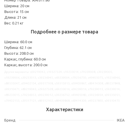
Ширина: 20 см
Высота: 15 см
Длина: 21 см
Вес: 0.21 кг
Подробнее о размере товара
Ширина: 60.0 см
Глубина: 62.1 см
Высота: 208.0 см
Каркас, глубина: 60.0 см
Каркас, высота: 200.0 см
Другие варианты: s09219042, s19327324, s19233014, s79239008, s39239005,
s19239006, s39233013, s39236945, s69239004, s79236750, s49405075, s19236946,
s89335047, s09402154, s09317108, s59315913, s09409867, s89414308, s89237848,
s99310471, s89219043, s29327328, s69233016, s09239016, s79239013, s59239014,
s89233015, s79236953, s99239012, s39236752, s49405080, s59236954, s09335051,
s79402155, s39317121, s89312102, s89409868, s69414309, s49237850, s09310475
Характеристики
Бренд
IKEA