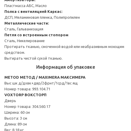
Пластмасса АБС, Масло
Полка с вентиляцией
Каркас:
ДСП, Меламиновая пленка, Полипропилен
Металлические части:
Сталь, Гальванизация
Петля со встроенным стопором
Сталь, Никелирование
Протирать тканью, смоченной водой или неабразивным моющим
средством.
Вытирать чистой сухой тканью.
Информация об упаковке
METOD МЕТОД / MAXIMERA МАКСИМЕРА
Выс шк д/дхвк+двр/2фрнт/1срд/1вс ящ
Номер товара: 993.104.71
VOXTORP ВОКСТОРП
Дверь
Номер товара: 304.560.17
Ширина: 60 см
Высота: 3 см
Длина: 89 см
Вес: 8.18 кг