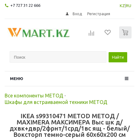
+7 727 31 22 666
KZ
|
RU
Вход
Регистрация
0
Найти
МЕНЮ
Все компоненты МЕТОД
-
Шкафы для встраиваемой техники МЕТОД
IKEA s99310471 METOD МЕТОД /
MAXIMERA МАКСИМЕРА Выс шк д/
дхвк+двр/2фрнт/1срд/1вс ящ - белый/
Воксторп темно-серый 60x60x200 см