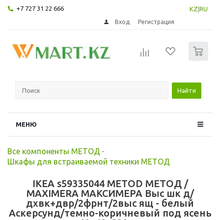
+7 727 31 22 666
KZ
|
RU
Вход
Регистрация
0
Найти
МЕНЮ
Все компоненты МЕТОД
-
Шкафы для встраиваемой техники МЕТОД
IKEA s59335044 METOD МЕТОД /
MAXIMERA МАКСИМЕРА Выс шк д/
дхвк+двр/2фрнт/2выс ящ - белый
Аскерсунд/темно-коричневый под ясень