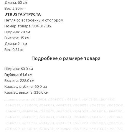
Длина: 60 см
Вес: 3.80 кг
UTRUSTA УТРУСТА
Петля со встроенным стопором
Номер товара: 904.017.86
Ширина: 20 см
Высота: 15 см
Длина: 21 см
Вес: 0.21 кг
Подробнее о размере товара
Ширина: 60.0 см
Глубина: 61.6 см
Высота: 228.0 см
Каркас, глубина: 60.0 см
Каркас, высота: 220.0 см
Другие варианты: s09220804, s29446072, s19335041, s49402152, s39317102,
s39447368, s19233009, s29445911, s09447223, s39220732, s29258184, s59236906,
s19446261, s09445974, s79238985, s09236937, s59446674, s69445914, s19447294,
s19446478, s29414306, s59238991, s19441471, s19444808, s39446613, s59335044,
s29402153, s69317105, s29445534, s49445731, s79233011, s29237846, s39446934,
s09445667, s09236942, s59405070, s29409866, s19238993, s29445869, s59236727,