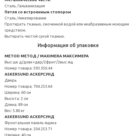
Сталь, Гальванизация
Петля со встроенным стопором
Сталь, Никелирование
Протирать тканью, смоченной водой или неабразивным моющим
средством.
Вытирать чистой сухой тканью.
Информация об упаковке
METOD МЕТОД / MAXIMERA МАКСИМЕРА
Выс шк д/дхвк+двр/2фрнт/2выс ящ
Номер товара: 593.350.44
ASKERSUND АСКЕРСУНД
Дверь
Номер товара: 704.253.64
Ширина: 60 см
Высота: 2 см
Длина: 89 см
Вес: 5.80 кг
ASKERSUND АСКЕРСУНД
Фронтальная панель ящика
Номер товара: 204.253.71
Ширина: 40 см