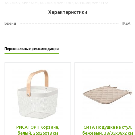
s29238997, s19446874, s09238998, s09414307, s29446388, s99441472
Характеристики
Бренд
IKEA
Персональные рекомендации
РИСАТОРП Корзина,
СИТА Подушка на стул,
белый, 25x26x18 см
бежевый, 38/35x38x2 см