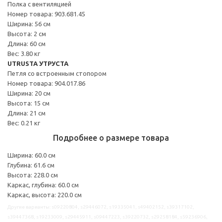
Полка с вентиляцией
Номер товара: 903.681.45
Ширина: 56 см
Высота: 2 см
Длина: 60 см
Вес: 3.80 кг
UTRUSTA УТРУСТА
Петля со встроенным стопором
Номер товара: 904.017.86
Ширина: 20 см
Высота: 15 см
Длина: 21 см
Вес: 0.21 кг
Подробнее о размере товара
Ширина: 60.0 см
Глубина: 61.6 см
Высота: 228.0 см
Каркас, глубина: 60.0 см
Каркас, высота: 220.0 см
Другие варианты: s09220804, s29446072, s19335041, s49402152, s39317102,
s39447368, s19233009, s29445911, s09447223, s39220732, s29258184, s59236906,