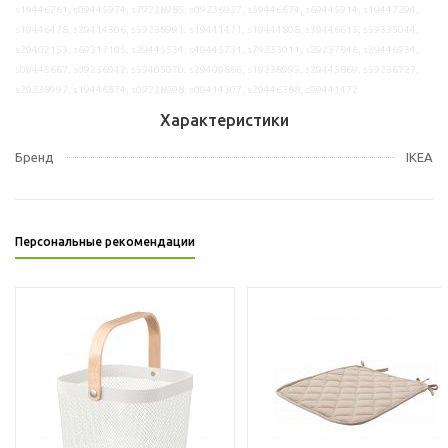
s19446261, s09445974, s79238985, s09236937, s59446674, s69445914, s19447294,
s19446478, s29414306, s59238991, s19441471, s19444808, s39446613, s59335044,
s29402153, s69317105, s29445534, s49445731, s79233011, s29237846, s39446934,
s09445667, s09236942, s59405070, s29409866, s19238993, s29445869, s59236727,
s29238997, s19446874, s09238998, s09414307, s29446388, s99441472
Характеристики
Бренд
IKEA
Персональные рекомендации