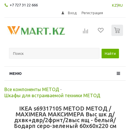
+7 727 31 22 666
KZ
|
RU
Вход
Регистрация
0
Найти
МЕНЮ
Все компоненты МЕТОД
-
Шкафы для встраиваемой техники МЕТОД
IKEA s69317105 METOD МЕТОД /
MAXIMERA МАКСИМЕРА Выс шк д/
дхвк+двр/2фрнт/2выс ящ - белый/
Бодарп серо-зеленый 60x60x220 см