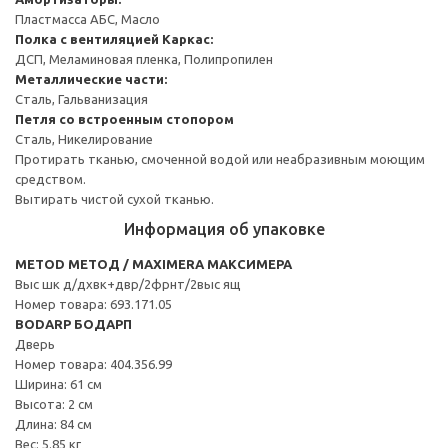
Пластмасса АБС, Масло
Полка с вентиляцией
Каркас:
ДСП, Меламиновая пленка, Полипропилен
Металлические части:
Сталь, Гальванизация
Петля со встроенным стопором
Сталь, Никелирование
Протирать тканью, смоченной водой или неабразивным моющим
средством.
Вытирать чистой сухой тканью.
Информация об упаковке
METOD МЕТОД / MAXIMERA МАКСИМЕРА
Выс шк д/дхвк+двр/2фрнт/2выс ящ
Номер товара: 693.171.05
BODARP БОДАРП
Дверь
Номер товара: 404.356.99
Ширина: 61 см
Высота: 2 см
Длина: 84 см
Вес: 5.85 кг