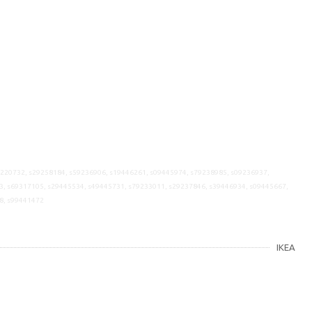
9220732, s29258184, s59236906, s19446261, s09445974, s79238985, s09236937,
3, s69317105, s29445534, s49445731, s79233011, s29237846, s39446934, s09445667,
8, s99441472
IKEA