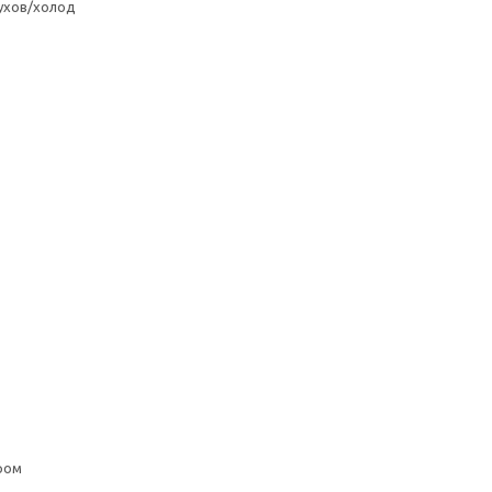
ухов/холод
ром