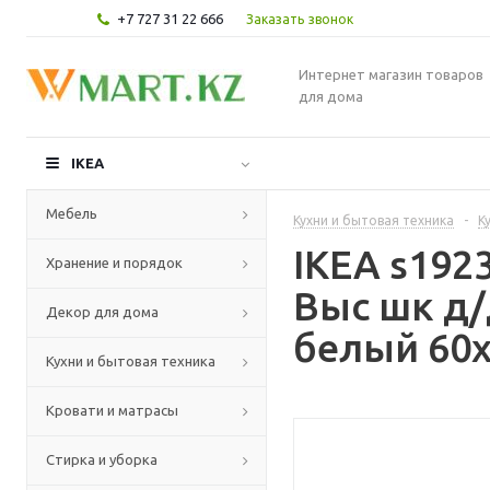
+7 727 31 22 666
Заказать звонок
Интернет магазин товаров
для дома
IKEA
Мебель
Кухни и бытовая техника
-
К
IKEA s19
Хранение и порядок
Выс шк д
Декор для дома
белый 60x
Кухни и бытовая техника
Кровати и матрасы
Стирка и уборка