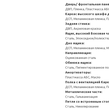
Дверь/ фронтальная пан
ДВП, Пленка, Пластмасса АБ
Каркас высокого шкафа 
ДСП, Меламиновая пленка, П
Задняя стенка:
ДВП, Акриловая краска
Ящик, высокий
Боковая ча
Сталь, Эпоксидное/полиэст
Дно ящика:
ДСП, Меламиновая пленка, 
Направляющие:
Оцинкованная сталь
Обвязка ящика:
Сталь, Пигментированное п
Амортизаторы:
Пластмасса АБС, Масло
Полка с вентиляцией
Карк
ДСП, Меламиновая пленка, 
Металлические части:
Сталь, Гальванизация
Петля со встроенным сто
Сталь, Никелирование