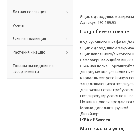
Летняя коллекция
Ящик с доводчиком закрывае
Артикул: 192.389.93
Услуги
Подробнее о товаре
Зимняя коллекция
Код кухонного шкафа ME/MA
Ящик с доводчиком закрывае
Растения и кашпо
Ящик напольного/высокого 
Cамозакрывающийся ящик с 
Товары вышедшие из
Съемная полка – организуйт
ассортимента
Дверцу можно установить сп
Каркас имеет устойчивую ко
Защелкивающиеся петли уста
Для разных стен требуются 
Петли регулируются по высот
Ножки и цоколи продаются 
Можно дополнить ручкой.
Дизайнер:
IKEA of Sweden
Материалы и уход