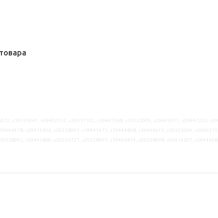
товара
072, s19335041, s49402152, s39317102, s39447368, s19233009, s29445911, s09447223, s3
19446478, s29414306, s59238991, s19441471, s19444808, s39446613, s59335044, s2940215
s19238993, s29445869, s59236727, s29238997, s19446874, s09238998, s09414307, s2944638