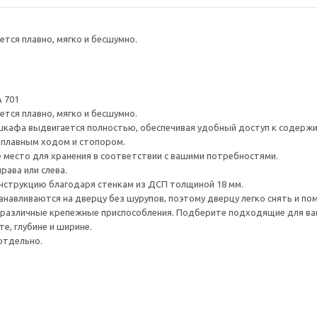
тся плавно, мягко и бесшумно.
 701
тся плавно, мягко и бесшумно.
шкафа выдвигается полностью, обеспечивая удобный доступ к содерж
плавным ходом и стопором.
е место для хранения в соответствии с вашими потребностями.
рава или слева.
нструкцию благодаря стенкам из ДСП толщиной 18 мм.
навливаются на дверцу без шурупов, поэтому дверцу легко снять и по
различные крепежные приспособления. Подберите подходящие для ваших
е, глубине и ширине.
отдельно.