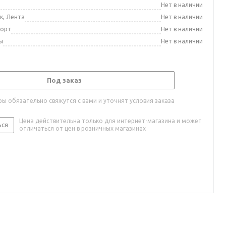
а
Нет в наличии
к, Лента
Нет в наличии
порт
Нет в наличии
ы
Нет в наличии
Под заказ
ы обязательно свяжутся с вами и уточнят условия заказа
Цена действительна только для интернет-магазина и может
ься
отличаться от цен в розничных магазинах