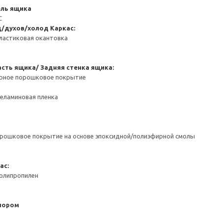
ель ящика
С
д/духов/холод
Каркас:
ластиковая окантовка
сть ящика/ Задняя стенка ящика:
ерное порошковое покрытие
Меламиновая пленка
орошковое покрытие на основе эпоксидной/полиэфирной смолы
ас:
Полипропилен
пором