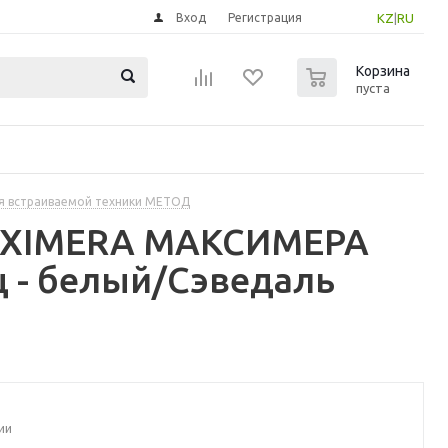
Вход
Регистрация
KZ
|
RU
0
Корзина
пуста
я встраиваемой техники МЕТОД
MAXIMERA МАКСИМЕРА
 - белый/Сэведаль
ии