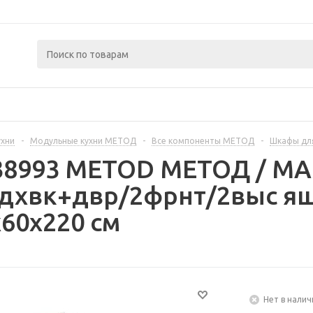
ухни
-
Модульные кухни МЕТОД
-
Все компоненты МЕТОД
-
Шкафы дл
238993 METOD МЕТОД / 
/дхвк+двр/2фрнт/2выс ящ
60x220 см
Нет в налич