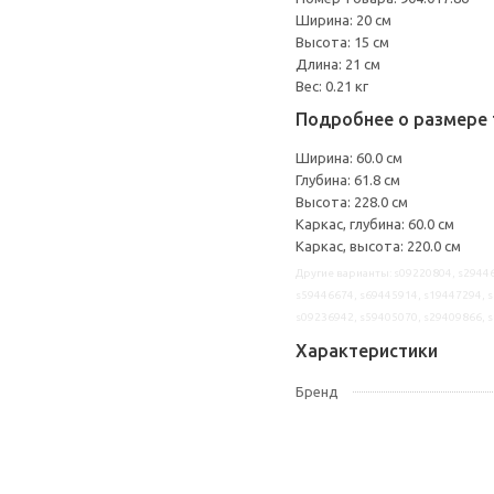
Ширина: 20 см
Высота: 15 см
Длина: 21 см
Вес: 0.21 кг
Подробнее о размере 
Ширина: 60.0 см
Глубина: 61.8 см
Высота: 228.0 см
Каркас, глубина: 60.0 см
Каркас, высота: 220.0 см
Другие варианты: s09220804, s29446
s59446674, s69445914, s19447294, s
s09236942, s59405070, s29409866, 
Характеристики
Бренд