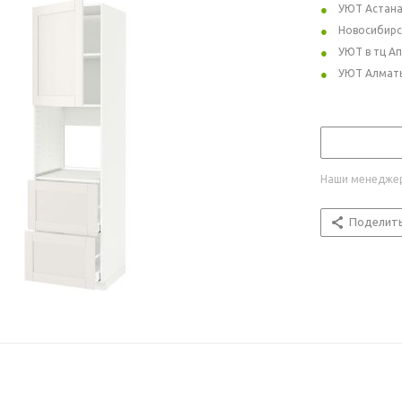
УЮТ Астан
Новосибирс
УЮТ в тц А
УЮТ Алмат
Наши менеджер
Поделит