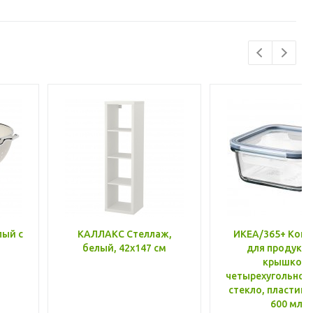
лый с
КАЛЛАКС Стеллаж,
ИКЕА/365+ Конт
белый, 42x147 см
для продукто
крышкой,
четырехугольной
стекло, пластик 
600 мл