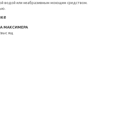
ой водой или неабразивным моющим средством.
ью.
вке
RA МАКСИМЕРА
2выс ящ