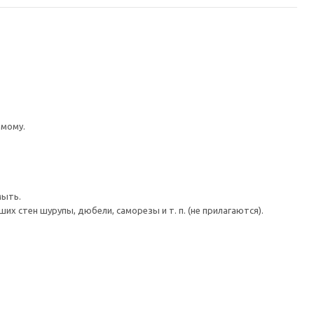
имому.
мыть.
 стен шурупы, дюбели, саморезы и т. п. (не прилагаются).