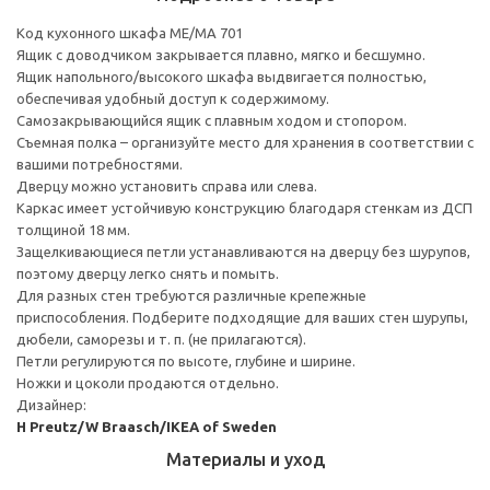
Код кухонного шкафа ME/MA 701
Ящик с доводчиком закрывается плавно, мягко и бесшумно.
Ящик напольного/высокого шкафа выдвигается полностью,
обеспечивая удобный доступ к содержимому.
Cамозакрывающийся ящик с плавным ходом и стопором.
Съемная полка – организуйте место для хранения в соответствии с
вашими потребностями.
Дверцу можно установить справа или слева.
Каркас имеет устойчивую конструкцию благодаря стенкам из ДСП
толщиной 18 мм.
Защелкивающиеся петли устанавливаются на дверцу без шурупов,
поэтому дверцу легко снять и помыть.
Для разных стен требуются различные крепежные
приспособления. Подберите подходящие для ваших стен шурупы,
дюбели, саморезы и т. п. (не прилагаются).
Петли регулируются по высоте, глубине и ширине.
Ножки и цоколи продаются отдельно.
Дизайнер:
H Preutz/W Braasch/IKEA of Sweden
Материалы и уход