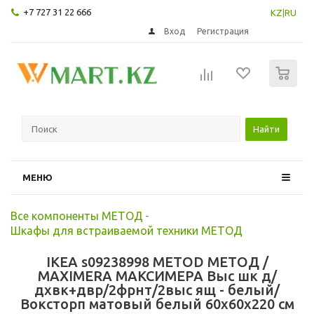
+7 727 31 22 666
KZ
|
RU
Вход
Регистрация
0
Найти
МЕНЮ
Все компоненты МЕТОД
-
Шкафы для встраиваемой техники МЕТОД
IKEA s09238998 METOD МЕТОД /
MAXIMERA МАКСИМЕРА Выс шк д/
дхвк+двр/2фрнт/2выс ящ - белый/
Воксторп матовый белый 60x60x220 см