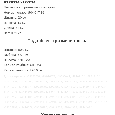
UTRUSTA УТРУСТА
Петля со встроенным стопором
Номер товара: 904.017.86
Ширина: 20 см
Высота: 15 см
Длина: 21 см
Вес: 0.21 кг
Подробнее о размере товара
Ширина: 60.0 см
Глубина: 62.1 см
Высота: 228.0 см
Каркас, глубина: 60.0 см
Каркас, высота: 220.0 см
Другие варианты: s09220804, s29446072, s19335041, s49402152, s39317102,
s39447368, s19233009, s29445911, s09447223, s39220732, s29258184, s59236906,
s19446261, s09445974, s79238985, s09236937, s59446674, s69445914, s19447294,
s19446478, s29414306, s59238991, s19441471, s19444808, s39446613, s59335044,
s29402153, s69317105, s29445534, s49445731, s79233011, s29237846, s39446934,
s09445667, s09236942, s59405070, s29409866, s19238993, s29445869, s59236727,
s29238997, s19446874, s09238998, s09414307, s29446388, s99441472
Характеристики