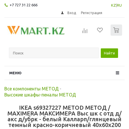
+7 727 31 22 666
KZ
|
RU
Вход
Регистрация
0
Найти
МЕНЮ
Все компоненты МЕТОД
-
Высокие шкафы-пеналы МЕТОД
IKEA s69327227 METOD МЕТОД /
MAXIMERA МАКСИМЕРА Выс шк с отд д/
акс д/убрк - белый Калларп/глянцевый
темный красно-коричневый 40x60x200