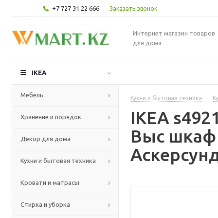
+7 727 31 22 666
Заказать звонок
Интернет магазин товаров
для дома
IKEA
Мебель
Кухни и бытовая техника
-
К
IKEA s49
Хранение и порядок
Выс шкаф
Декор для дома
Аскерсунд
Кухни и бытовая техника
Кровати и матрасы
Стирка и уборка