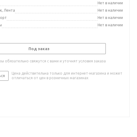
а
Нет в наличии
к, Лента
Нет в наличии
порт
Нет в наличии
ы
Нет в наличии
Под заказ
ы обязательно свяжутся с вами и уточнят условия заказа
Цена действительна только для интернет-магазина и может
ься
отличаться от цен в розничных магазинах