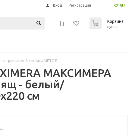
Вход
Регистрация
KZ
|
RU
0
Корзина
пуста
я встраиваемой техники МЕТОД
MAXIMERA МАКСИМЕРА
ящ - белый/
x220 см
ии