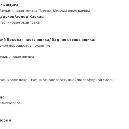
ель ящика
 Меламиновая пленка, Пленка, Меламиновая пленка
д/духов/холод
Каркас:
ластиковая окантовка
кий
Боковая часть ящика/ Задняя стенка ящика:
ерное порошковое покрытие
Меламиновая пленка
орошковое покрытие на основе эпоксидной/полиэфирной смолы
ас:
Полипропилен
пором