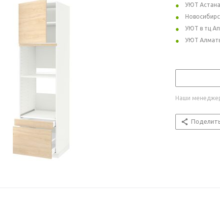
УЮТ Астан
Новосибирс
УЮТ в тц А
УЮТ Алмат
Наши менеджер
Поделит