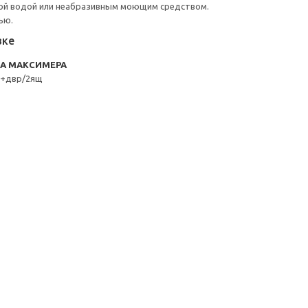
ой водой или неабразивным моющим средством.
ью.
вке
RA МАКСИМЕРА
к+двр/2ящ