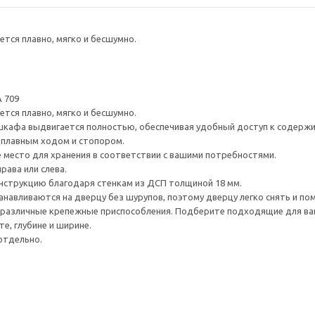
тся плавно, мягко и бесшумно.
 709
тся плавно, мягко и бесшумно.
шкафа выдвигается полностью, обеспечивая удобный доступ к содерж
плавным ходом и стопором.
е место для хранения в соответствии с вашими потребностями.
рава или слева.
нструкцию благодаря стенкам из ДСП толщиной 18 мм.
навливаются на дверцу без шурупов, поэтому дверцу легко снять и по
различные крепежные приспособления. Подберите подходящие для ваших
е, глубине и ширине.
отдельно.