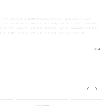
9441476, s49219931, s19258189, s09237022, s19237031, s39405090, s49409870,
0, s59402156, s09402173, s59446122, s49327394, s29447161, s29445497, s29446680,
7, s69237321, s09446803, s49237322, s39405085, s19405171, s69409869, s09409886,
1, s39445487, s19446591, s29447236, s09445894, s29233023, s39233188
IKEA