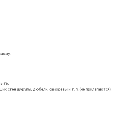
имому.
мыть.
 стен шурупы, дюбели, саморезы и т. п. (не прилагаются).