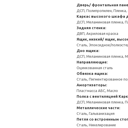
Дверь/ фронтальная пан
ДСП, Полипропилен, Пленка,
Каркас высокого шкафа 
ДСП, Меламиновая пленка, П
Задняя стенка:
ДВП, Акриловая краска
Ящик, низкий/ ящик, высо
Сталь, Эпоксидное/полиэст
Дно ящика:
ДСП, Меламиновая пленка, 
Направляющие:
Оцинкованная сталь
Обвязка ящика:
Сталь, Пигментированное п
Амортизаторы:
Пластмасса АБС, Масло
Полка с вентиляцией
Карк
ДСП, Меламиновая пленка, 
Металлические части:
Сталь, Гальванизация
Петля со встроенным сто
Сталь, Никелирование