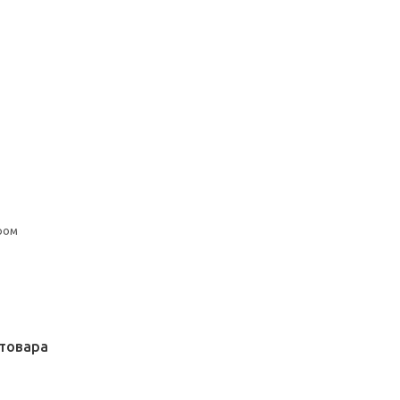
ром
товара