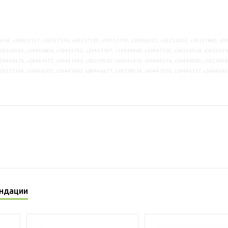
059, s39402157, s59327336, s69317129, s19312110, s39446222, s59233026, s39237860, s0
09239040, s39446806, s19445742, s29447397, s19444969, s19447350, s59335058, s0933531
59446476, s29441475, s59441493, s69219930, s09445610, s09444516, s59446985, s5923698
s39237394, s19446505, s59445962, s89446677, s39239034, s49447056, s59446117, s3944665
ндации