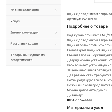
Летняя коллекция
Ящик с доводчиком закрывае
Артикул: 492.189.36
Услуги
Подробнее о товаре
Зимняя коллекция
Код кухонного шкафа ME/MA
Ящик с доводчиком закрывае
Растения и кашпо
Ящик напольного/высокого 
Cамозакрывающийся ящик с 
Товары вышедшие из
Съемная полка – организуйт
ассортимента
Дверцу можно установить сп
Каркас имеет устойчивую ко
Защелкивающиеся петли уста
Для разных стен требуются 
Петли регулируются по высот
Ножки и цоколи продаются 
Можно дополнить ручкой.
Дизайнер:
IKEA of Sweden
Материалы и уход