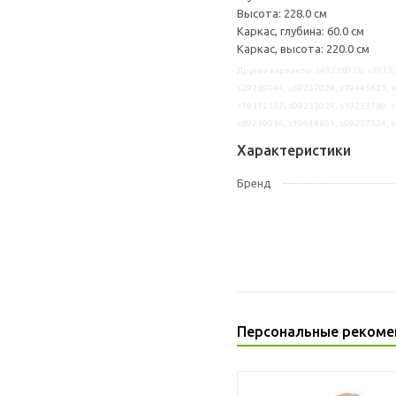
Высота: 228.0 см
Каркас, глубина: 60.0 см
Каркас, высота: 220.0 см
Другие варианты: s49218936, s39335
s29239044, s69237024, s79445621, s
s19312167, s09233024, s19233189, s
s89239036, s19444851, s09237324, 
Характеристики
Бренд
Персональные рекоме