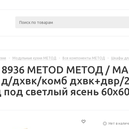
ухни
-
Модульные кухни МЕТОД
-
Все компоненты МЕТОД
-
Шкафы дл
218936 METOD МЕТОД / 
 д/дхвк/комб дхвк+двр/2
 под светлый ясень 60x60
Нет в налич