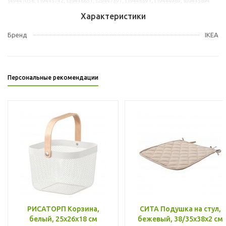
s49447056, s19445742, s39446651, s29447397, s19446591, s19444969, s09445894
Характеристики
Бренд
IKEA
Персональные рекомендации
РИСАТОРП Корзина,
СИТА Подушка на стул,
белый, 25x26x18 см
бежевый, 38/35x38x2 см