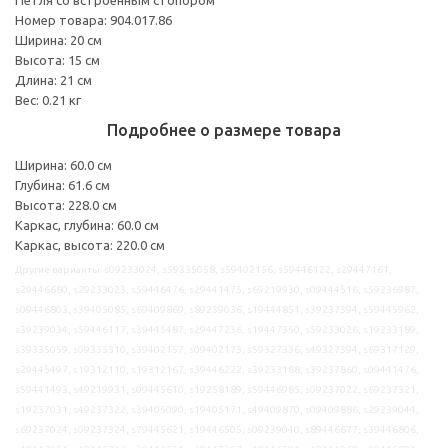
Номер товара: 904.017.86
Ширина: 20 см
Высота: 15 см
Длина: 21 см
Вес: 0.21 кг
Подробнее о размере товара
Ширина: 60.0 см
Глубина: 61.6 см
Высота: 228.0 см
Каркас, глубина: 60.0 см
Каркас, высота: 220.0 см
Другие варианты: s09233024, s59335058, s59402156, s59446122, s29447161,
s29446680, s29233023, s59446476, s29441475, s69219930, s09444516, s59236987,
s09446803, s39405085, s69409869, s89239036, s19444851, s39237394, s59445962,
s39239034, s59446117, s39445487, s29447236, s19447350, s59233026, s19233189,
s39335059, s09335310, s39402157, s09402173, s59327336, s49327394, s69317129,
s29445497, s19312110, s19312167, s39446222, s39233188, s39237860, s09441476,
s59441493, s49219931, s09445610, s19258189, s59446985, s09237022, s69237321,
s19237031, s49237322, s39405090, s19405171, s49409870, s09409886, s29239044,
s69237024, s09237324, s79445621, s19446505, s09239040, s89446677, s39446806,