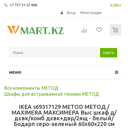
+7 727 31 22 666
KZ
|
RU
Вход
Регистрация
0
Найти
МЕНЮ
Все компоненты МЕТОД
-
Шкафы для встраиваемой техники МЕТОД
IKEA s69317129 METOD МЕТОД /
MAXIMERA МАКСИМЕРА Выс шкаф д/
дхвк/комб дхвк+двр/2ящ - белый/
Бодарп серо-зеленый 60x60x220 см