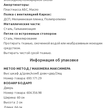
Амортизаторы:
Пластмасса АБС, Масло
Полка с вентиляцией
Каркас:
ДСП, Меламиновая пленка, Полипропилен
Металлические части:
Сталь, Гальванизация
Петля со встроенным стопором
Сталь, Никелирование
Протирать тканью, смоченной водой или неабразивным моющим
средством.
Вытирать чистой сухой тканью.
Информация об упаковке
METOD МЕТОД / MAXIMERA МАКСИМЕРА
Выс шкаф д/дхвк/комб дхвк+двр/2ящ
Номер товара: 693.171.29
BODARP БОДАРП
Дверь
Номер товара: 604.356.98
Ширина: 60 см
Высота: 2 см
Длина: 64 см