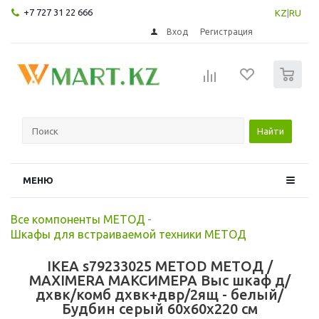
+7 727 31 22 666
KZ
|
RU
Вход
Регистрация
0
Найти
МЕНЮ
Все компоненты МЕТОД
-
Шкафы для встраиваемой техники МЕТОД
IKEA s79233025 METOD МЕТОД /
MAXIMERA МАКСИМЕРА Выс шкаф д/
дхвк/комб дхвк+двр/2ящ - белый/
Будбин серый 60x60x220 см