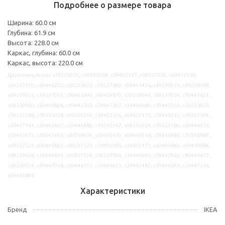
Подробнее о размере товара
Ширина: 60.0 см
Глубина: 61.9 см
Высота: 228.0 см
Каркас, глубина: 60.0 см
Каркас, высота: 220.0 см
Другие варианты: s79233025, s39335059, s39402157, s59327336, s69317129,
s19312110, s39446222, s59233026, s39237860, s09441476, s49219931, s19258189,
s09237022, s19237031, s39405090, s49409870, s29239044, s69237024, s79445621,
s09239040, s39446806, s19445742, s29447397, s19444969, s19447350, s29233023,
s39233188, s59335058, s09335310, s59402156, s09402173, s59446122, s49327394,
s29447161, s29445497, s29446680, s19312167, s09233024, s19233189, s59446476,
s29441475, s59441493, s69219930, s09445610, s09444516, s59446985, s59236987,
s69237321, s09446803, s49237322, s39405085, s19405171, s69409869, s09409886,
s89239036, s19444851, s09237324, s39237394, s19446505, s59445962, s89446677,
s39239034, s49447056, s59446117, s39446651, s39445487, s19446591, s29447236,
s09445894
Характеристики
Бренд
IKEA