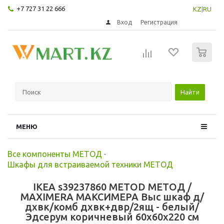
+7 727 31 22 666
KZ
|
RU
Вход
Регистрация
0
Найти
МЕНЮ
Все компоненты МЕТОД
-
Шкафы для встраиваемой техники МЕТОД
IKEA s39237860 METOD МЕТОД /
MAXIMERA МАКСИМЕРА Выс шкаф д/
дхвк/комб дхвк+двр/2ящ - белый/
Эдсерум коричневый 60x60x220 см