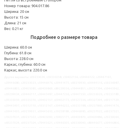
Номер товара: 904.017.86
Ширина: 20 см
Высота: 15 см
Длина: 21 см
Вес: 0.21 кг
Подробнее о размере товара
Ширина: 60.0 см
Глубина: 61.8 см
Высота: 228.0 см
Каркас, глубина: 60.0 см
Каркас, высота: 220.0 см
Другие варианты: s09233024, s59335058, s59402156, s59446122, s29447161,
s29446680, s29233023, s59446476, s29441475, s69219930, s09444516, s59236987,
s09446803, s39405085, s69409869, s89239036, s19444851, s39237394, s59445962,
s39239034, s59446117, s39445487, s29447236, s19447350, s59233026, s19233189,
s39335059, s09335310, s39402157, s09402173, s59327336, s49327394, s69317129,
s29445497, s19312110, s19312167, s39446222, s39233188, s39237860, s09441476,
s59441493, s49219931, s09445610, s19258189, s59446985, s09237022, s69237321,
s19237031, s49237322, s39405090, s19405171, s49409870, s09409886, s29239044,
s69237024, s09237324, s79445621, s19446505, s09239040, s89446677, s39446806,