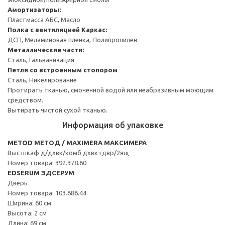
Амортизаторы:
Пластмасса АБС, Масло
Полка с вентиляцией
Каркас:
ДСП, Меламиновая пленка, Полипропилен
Металлические части:
Сталь, Гальванизация
Петля со встроенным стопором
Сталь, Никелирование
Протирать тканью, смоченной водой или неабразивным моющим
средством.
Вытирать чистой сухой тканью.
Информация об упаковке
METOD МЕТОД / MAXIMERA МАКСИМЕРА
Выс шкаф д/дхвк/комб дхвк+двр/2ящ
Номер товара: 392.378.60
EDSERUM ЭДСЕРУМ
Дверь
Номер товара: 103.686.44
Ширина: 60 см
Высота: 2 см
Длина: 69 см