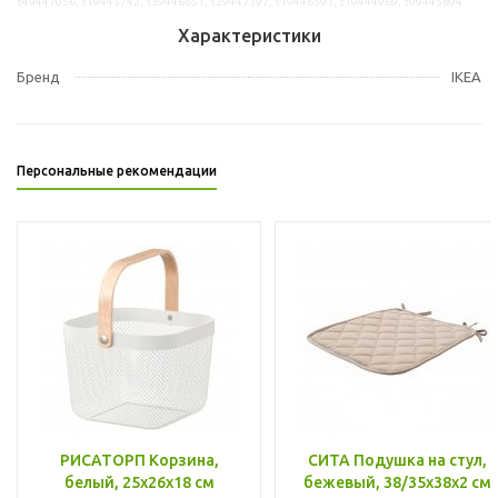
s49447056, s19445742, s39446651, s29447397, s19446591, s19444969, s09445894
Характеристики
Бренд
IKEA
Персональные рекомендации
РИСАТОРП Корзина,
СИТА Подушка на стул,
белый, 25x26x18 см
бежевый, 38/35x38x2 см