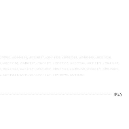
9219930, s09444516, s59236987, s09446803, s39405085, s69409869, s89239036,
9, s09335310, s39402157, s09402173, s59327336, s49327394, s69317129, s29445497,
5, s09237022, s69237321, s19237031, s49237322, s39405090, s19405171, s49409870,
2, s39446651, s29447397, s19446591, s19444969, s09445894
IKEA