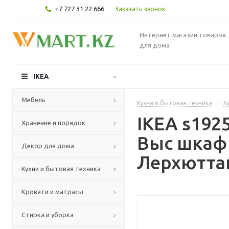
+7 727 31 22 666
Заказать звонок
Интернет магазин товаров
для дома
IKEA
Мебель
Кухни и бытовая техника
-
К
IKEA s19
Хранение и порядок
Выс шкаф
Декор для дома
Лерхюттан
Кухни и бытовая техника
Кровати и матрасы
Стирка и уборка