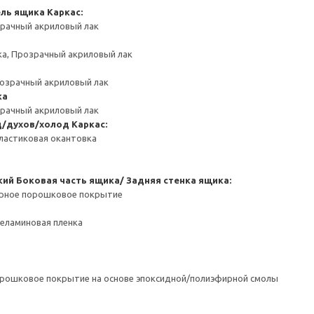
ель ящика
Каркас:
зрачный акриловый лак
ка, Прозрачный акриловый лак
розрачный акриловый лак
ка
зрачный акриловый лак
д/духов/холод
Каркас:
ластиковая окантовка
кий
Боковая часть ящика/ Задняя стенка ящика:
ерное порошковое покрытие
Меламиновая пленка
орошковое покрытие на основе эпоксидной/полиэфирной смолы