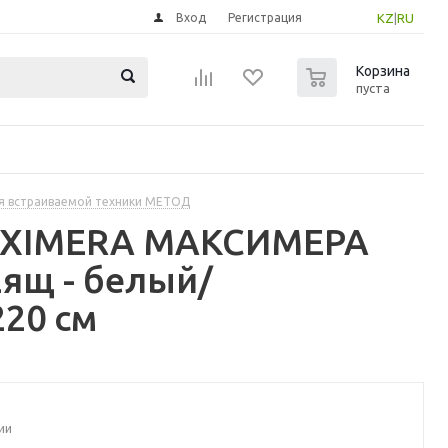
Вход
Регистрация
KZ
|
RU
0
Корзина
пуста
я встраиваемой техники МЕТОД
MAXIMERA МАКСИМЕРА
ящ - белый/
20 см
ии