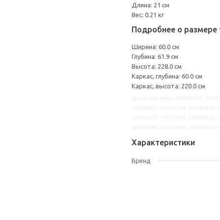
Длина: 21 см
Вес: 0.21 кг
Подробнее о размере 
Ширина: 60.0 см
Глубина: 61.9 см
Высота: 228.0 см
Каркас, глубина: 60.0 см
Каркас, высота: 220.0 см
Другие варианты: s09233024, s59335
s19444851, s39237394, s59445962, s
s19312110, s19312167, s39446222, s
s09409886, s29239044, s69237024, 
Характеристики
Бренд