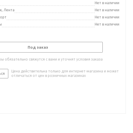
а
Нет в наличии
к, Лента
Нет в наличии
порт
Нет в наличии
ы
Нет в наличии
Под заказ
ы обязательно свяжутся с вами и уточнят условия заказа
Цена действительна только для интернет-магазина и может
ься
отличаться от цен в розничных магазинах