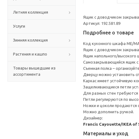
Летняя коллекция
Ящик с доводчиком закрывае
Артикул: 192.581.89
Услуги
Подробнее о товаре
Зимняя коллекция
Код кухонного шкафа ME/MA
Ящик с доводчиком закрывае
Растения и кашпо
Ящик напольного/высокого 
Cамозакрывающийся ящик с 
Товары вышедшие из
Съемная полка – организуйт
ассортимента
Дверцу можно установить сп
Каркас имеет устойчивую ко
Защелкивающиеся петли уста
Для разных стен требуются 
Петли регулируются по высот
Ножки и цоколи продаются 
Можно дополнить ручкой.
Дизайнер:
Francis Cayouette/IKEA of
Материалы и уход