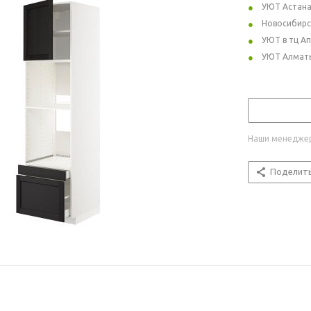
УЮТ Астан
Новосибирс
УЮТ в тц А
УЮТ Алмат
Наши менеджер
Поделит