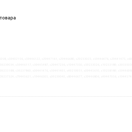
товара
058, s59402156, s59446122, s29447161, s29446680, s29233023, s59446476, s29441475, s6
39239034, s59446117, s39445487, s29447236, s19447350, s59233026, s19233189, s3933505
39233188, s39237860, s09441476, s59441493, s49219931, s09445610, s19258189, s5944698
s09237324, s79445621, s19446505, s09239040, s89446677, s39446806, s49447056, s1944574