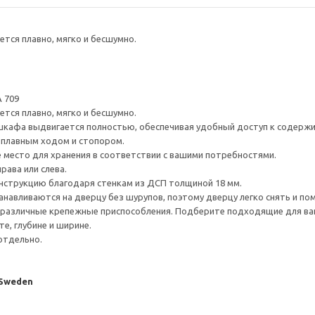
тся плавно, мягко и бесшумно.
 709
тся плавно, мягко и бесшумно.
шкафа выдвигается полностью, обеспечивая удобный доступ к содерж
плавным ходом и стопором.
е место для хранения в соответствии с вашими потребностями.
рава или слева.
нструкцию благодаря стенкам из ДСП толщиной 18 мм.
навливаются на дверцу без шурупов, поэтому дверцу легко снять и по
различные крепежные приспособления. Подберите подходящие для ваших
е, глубине и ширине.
отдельно.
 Sweden