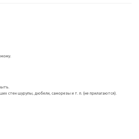
имому.
мыть.
 стен шурупы, дюбели, саморезы и т. п. (не прилагаются).