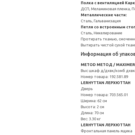
Полка с вентиляцией
Карк
ДСП, Меламиновая пленка, 
Металлические части:
Сталь, Гальванизация
Петля со встроенным сто
Сталь, Никелирование
Протирать тканью, смоченн
Вытирать чистой сухой ткан
Информация об упако
METOD МЕТОД / MAXIME
Выс шкаф д/дхвк/комб дхв
Номер товара: 192.581.89
LERHYTTAN ЛЕРХЮТТАН
Дверь
Номер товара: 703.565.01
Ширина: 62 см
Высота: 2 см
Длина: 70 см
Вес: 3.30 кг
LERHYTTAN ЛЕРХЮТТАН
Фронтальная панель ящика