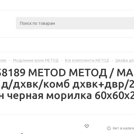
ухни
-
Модульные кухни МЕТОД
-
Все компоненты МЕТОД
-
Шкафы дл
258189 METOD МЕТОД / 
 д/дхвк/комб дхвк+двр/2
 черная морилка 60x60x2
Нет в налич