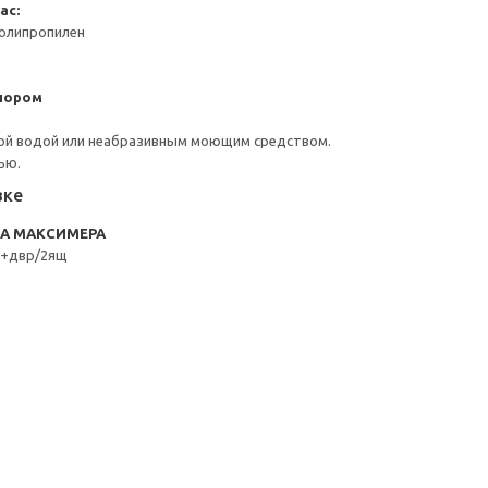
ас:
Полипропилен
пором
ой водой или неабразивным моющим средством.
ью.
вке
RA МАКСИМЕРА
к+двр/2ящ