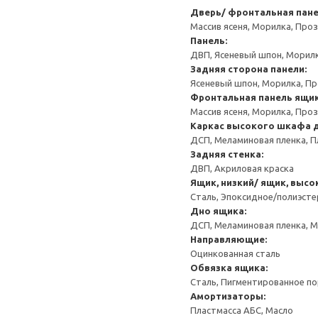
Дверь/ фронтальная пан
Массив ясеня, Морилка, Про
Панель:
ДВП, Ясеневый шпон, Морил
Задняя сторона панели:
Ясеневый шпон, Морилка, П
Фронтальная панель ящи
Массив ясеня, Морилка, Про
Каркас высокого шкафа 
ДСП, Меламиновая пленка, П
Задняя стенка:
ДВП, Акриловая краска
Ящик, низкий/ ящик, высо
Сталь, Эпоксидное/полиэст
Дно ящика:
ДСП, Меламиновая пленка, 
Направляющие:
Оцинкованная сталь
Обвязка ящика:
Сталь, Пигментированное п
Амортизаторы:
Пластмасса АБС, Масло