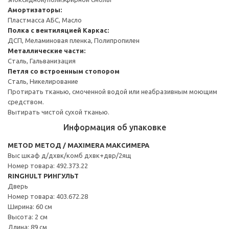
Амортизаторы:
Пластмасса АБС, Масло
Полка с вентиляцией
Каркас:
ДСП, Меламиновая пленка, Полипропилен
Металлические части:
Сталь, Гальванизация
Петля со встроенным стопором
Сталь, Никелирование
Протирать тканью, смоченной водой или неабразивным моющим
средством.
Вытирать чистой сухой тканью.
Информация об упаковке
METOD МЕТОД / MAXIMERA МАКСИМЕРА
Выс шкаф д/дхвк/комб дхвк+двр/2ящ
Номер товара: 492.373.22
RINGHULT РИНГУЛЬТ
Дверь
Номер товара: 403.672.28
Ширина: 60 см
Высота: 2 см
Длина: 89 см