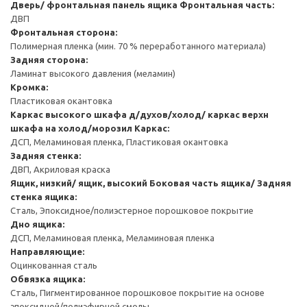
Дверь/ фронтальная панель ящика
Фронтальная часть:
ДВП
Фронтальная сторона:
Полимерная пленка (мин. 70 % переработанного материала)
Задняя сторона:
Ламинат высокого давления (меламин)
Кромка:
Пластиковая окантовка
Каркас высокого шкафа д/духов/холод/ каркас верхн
шкафа на холод/морозил
Каркас:
ДСП, Меламиновая пленка, Пластиковая окантовка
Задняя стенка:
ДВП, Акриловая краска
Ящик, низкий/ ящик, высокий
Боковая часть ящика/ Задняя
стенка ящика:
Сталь, Эпоксидное/полиэстерное порошковое покрытие
Дно ящика:
ДСП, Меламиновая пленка, Меламиновая пленка
Направляющие:
Оцинкованная сталь
Обвязка ящика:
Сталь, Пигментированное порошковое покрытие на основе
эпоксидной/полиэфирной смолы