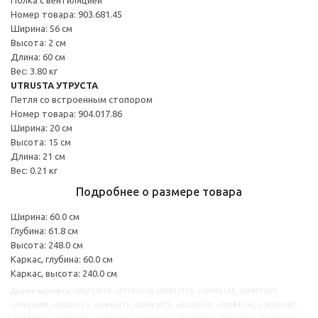
Номер товара: 903.681.45
Ширина: 56 см
Высота: 2 см
Длина: 60 см
Вес: 3.80 кг
UTRUSTA УТРУСТА
Петля со встроенным стопором
Номер товара: 904.017.86
Ширина: 20 см
Высота: 15 см
Длина: 21 см
Вес: 0.21 кг
Подробнее о размере товара
Ширина: 60.0 см
Глубина: 61.8 см
Высота: 248.0 см
Каркас, глубина: 60.0 см
Каркас, высота: 240.0 см
Другие варианты: s09233024, s59335058, s59402156, s59446122, s29447161,
s29446680, s29233023, s59446476, s29441475, s69219930, s09444516, s59236987,