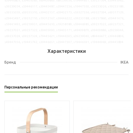
s09446803, s39405085, s69409869, s89239036, s19444851, s39237394, s59445962,
s39239034, s59446117, s39445487, s29447236, s19447350, s59233026, s19233189,
s39335059, s09335310, s39402157, s09402173, s59327336, s49327394, s69317129,
s29445497, s19312110, s19312167, s39446222, s39233188, s39237860, s09441476,
s59441493, s49219931, s09445610, s19258189, s59446985, s09237022, s69237321,
s19237031, s49237322, s39405090, s19405171, s49409870, s09409886, s29239044,
s69237024, s09237324, s79445621, s19446505, s09239040, s89446677, s39446806,
s49447056, s19445742, s39446651, s29447397, s19446591, s19444969, s09445894
Характеристики
Бренд
IKEA
Персональные рекомендации