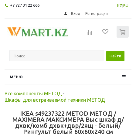
+7 727 31 22 666
KZ
|
RU
Вход
Регистрация
0
Найти
МЕНЮ
Все компоненты МЕТОД
-
Шкафы для встраиваемой техники МЕТОД
IKEA s49237322 METOD МЕТОД /
MAXIMERA МАКСИМЕРА Выс шкаф д/
дхвк/комб дхвк+двр/2ящ - белый/
Рингульт белый 60x60x240 см