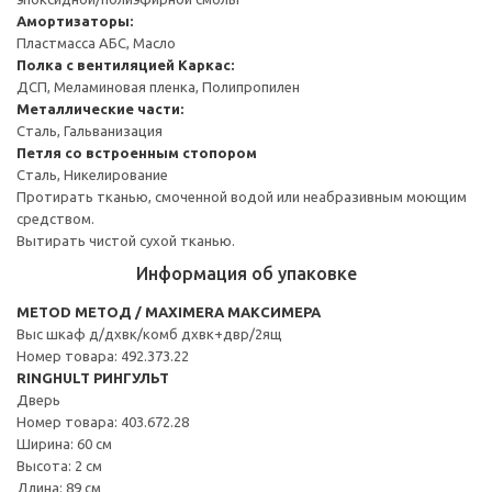
Амортизаторы:
Пластмасса АБС, Масло
Полка с вентиляцией
Каркас:
ДСП, Меламиновая пленка, Полипропилен
Металлические части:
Сталь, Гальванизация
Петля со встроенным стопором
Сталь, Никелирование
Протирать тканью, смоченной водой или неабразивным моющим
средством.
Вытирать чистой сухой тканью.
Информация об упаковке
METOD МЕТОД / MAXIMERA МАКСИМЕРА
Выс шкаф д/дхвк/комб дхвк+двр/2ящ
Номер товара: 492.373.22
RINGHULT РИНГУЛЬТ
Дверь
Номер товара: 403.672.28
Ширина: 60 см
Высота: 2 см
Длина: 89 см