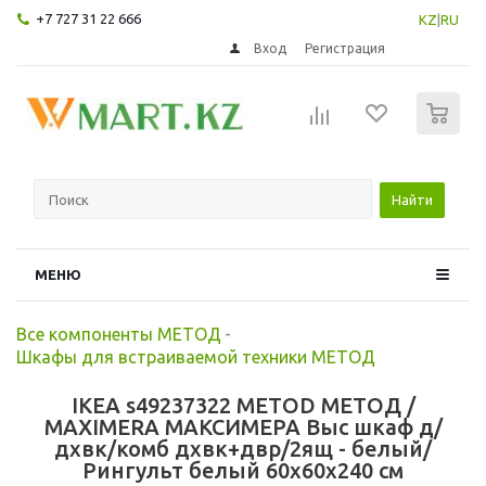
+7 727 31 22 666
KZ
|
RU
Вход
Регистрация
0
Найти
МЕНЮ
Все компоненты МЕТОД
-
Шкафы для встраиваемой техники МЕТОД
IKEA s49237322 METOD МЕТОД /
MAXIMERA МАКСИМЕРА Выс шкаф д/
дхвк/комб дхвк+двр/2ящ - белый/
Рингульт белый 60x60x240 см