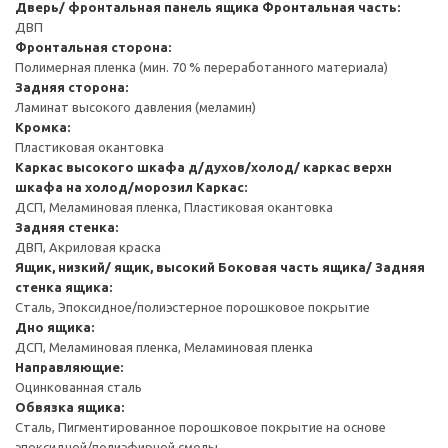
Дверь/ фронтальная панель ящика
Фронтальная часть:
ДВП
Фронтальная сторона:
Полимерная пленка (мин. 70 % переработанного материала)
Задняя сторона:
Ламинат высокого давления (меламин)
Кромка:
Пластиковая окантовка
Каркас высокого шкафа д/духов/холод/ каркас верхн
шкафа на холод/морозил
Каркас:
ДСП, Меламиновая пленка, Пластиковая окантовка
Задняя стенка:
ДВП, Акриловая краска
Ящик, низкий/ ящик, высокий
Боковая часть ящика/ Задняя
стенка ящика:
Сталь, Эпоксидное/полиэстерное порошковое покрытие
Дно ящика:
ДСП, Меламиновая пленка, Меламиновая пленка
Направляющие:
Оцинкованная сталь
Обвязка ящика:
Сталь, Пигментированное порошковое покрытие на основе
эпоксидной/полиэфирной смолы