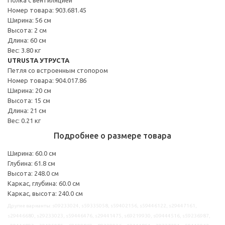
Номер товара: 903.681.45
Ширина: 56 см
Высота: 2 см
Длина: 60 см
Вес: 3.80 кг
UTRUSTA УТРУСТА
Петля со встроенным стопором
Номер товара: 904.017.86
Ширина: 20 см
Высота: 15 см
Длина: 21 см
Вес: 0.21 кг
Подробнее о размере товара
Ширина: 60.0 см
Глубина: 61.8 см
Высота: 248.0 см
Каркас, глубина: 60.0 см
Каркас, высота: 240.0 см
Другие варианты: s09233024, s59335058, s59402156, s59446122, s29447161,
s29446680, s29233023, s59446476, s29441475, s69219930, s09444516, s59236987,