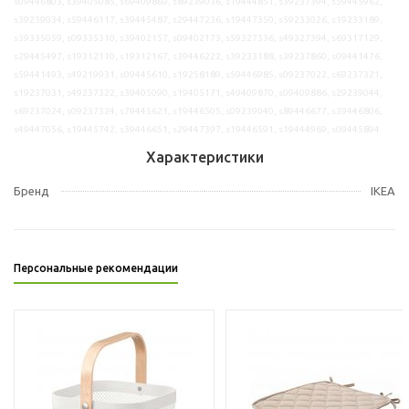
s09446803, s39405085, s69409869, s89239036, s19444851, s39237394, s59445962,
s39239034, s59446117, s39445487, s29447236, s19447350, s59233026, s19233189,
s39335059, s09335310, s39402157, s09402173, s59327336, s49327394, s69317129,
s29445497, s19312110, s19312167, s39446222, s39233188, s39237860, s09441476,
s59441493, s49219931, s09445610, s19258189, s59446985, s09237022, s69237321,
s19237031, s49237322, s39405090, s19405171, s49409870, s09409886, s29239044,
s69237024, s09237324, s79445621, s19446505, s09239040, s89446677, s39446806,
s49447056, s19445742, s39446651, s29447397, s19446591, s19444969, s09445894
Характеристики
Бренд
IKEA
Персональные рекомендации