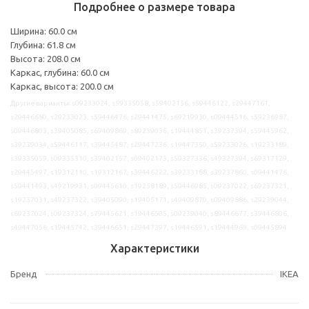
Подробнее о размере товара
Ширина: 60.0 см
Глубина: 61.8 см
Высота: 208.0 см
Каркас, глубина: 60.0 см
Каркас, высота: 200.0 см
Другие варианты: s09233024, s59335058, s59402156, s59446122, s29447161,
s29446680, s29233023, s59446476, s29441475, s69219930, s09444516, s59236987,
s09446803, s39405085, s69409869, s89239036, s19444851, s39237394, s59445962,
s39239034, s59446117, s39445487, s29447236, s19447350, s59233026, s19233189,
s39335059, s09335310, s39402157, s09402173, s59327336, s49327394, s69317129,
s29445497, s19312110, s19312167, s39446222, s39233188, s39237860, s09441476,
s59441493, s49219931, s09445610, s19258189, s59446985, s09237022, s69237321,
s19237031, s49237322, s39405090, s19405171, s49409870, s09409886, s29239044,
s69237024, s09237324, s79445621, s19446505, s09239040, s89446677, s39446806,
s49447056, s19445742, s39446651, s29447397, s19446591, s19444969, s09445894
Характеристики
Бренд
IKEA