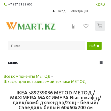
+7 727 31 22 666
KZ
|
RU
Вход
Регистрация
0
Найти
МЕНЮ
Все компоненты МЕТОД
-
Шкафы для встраиваемой техники МЕТОД
IKEA s89239036 METOD МЕТОД /
MAXIMERA МАКСИМЕРА Выс шкаф д/
дхвк/комб дхвк+двр/2ящ - белый/
Сэведаль белый 60x60x200 см