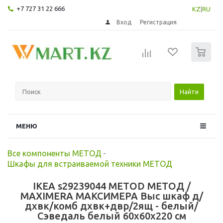
+7 727 31 22 666
KZ
|
RU
Вход
Регистрация
0
Найти
МЕНЮ
Все компоненты МЕТОД
-
Шкафы для встраиваемой техники МЕТОД
IKEA s29239044 METOD МЕТОД /
MAXIMERA МАКСИМЕРА Выс шкаф д/
дхвк/комб дхвк+двр/2ящ - белый/
Сэведаль белый 60x60x220 см