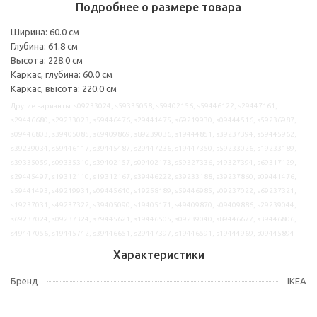
Подробнее о размере товара
Ширина: 60.0 см
Глубина: 61.8 см
Высота: 228.0 см
Каркас, глубина: 60.0 см
Каркас, высота: 220.0 см
Другие варианты: s09233024, s59335058, s59402156, s59446122, s29447161,
s29446680, s29233023, s59446476, s29441475, s69219930, s09444516, s59236987,
s09446803, s39405085, s69409869, s89239036, s19444851, s39237394, s59445962,
s39239034, s59446117, s39445487, s29447236, s19447350, s59233026, s19233189,
s39335059, s09335310, s39402157, s09402173, s59327336, s49327394, s69317129,
s29445497, s19312110, s19312167, s39446222, s39233188, s39237860, s09441476,
s59441493, s49219931, s09445610, s19258189, s59446985, s09237022, s69237321,
s19237031, s49237322, s39405090, s19405171, s49409870, s09409886, s29239044,
s69237024, s09237324, s79445621, s19446505, s09239040, s89446677, s39446806,
s49447056, s19445742, s39446651, s29447397, s19446591, s19444969, s09445894
Характеристики
Бренд
IKEA