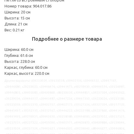
Номер товара: 904.017.86
Ширина: 20 см
Высота: 15 см
Длина: 21 см
Вес: 0.21 кг
Подробнее о размере товара
Ширина: 60.0 см
Глубина: 61.6 см
Высота: 228.0 см
Каркас, глубина: 60.0 см
Каркас, высота: 220.0 см
Другие варианты: s09233024, s59335058, s59402156, s59446122, s29447161,
s29446680, s29233023, s59446476, s29441475, s69219930, s09444516, s59236987,
s09446803, s39405085, s69409869, s89239036, s19444851, s39237394, s59445962,
s39239034, s59446117, s39445487, s29447236, s19447350, s59233026, s19233189,
s39335059, s09335310, s39402157, s09402173, s59327336, s49327394, s69317129,
s29445497, s19312110, s19312167, s39446222, s39233188, s39237860, s09441476,
s59441493, s49219931, s09445610, s19258189, s59446985, s09237022, s69237321,
s19237031, s49237322, s39405090, s19405171, s49409870, s09409886, s29239044,
s69237024, s09237324, s79445621, s19446505, s09239040, s89446677, s39446806,