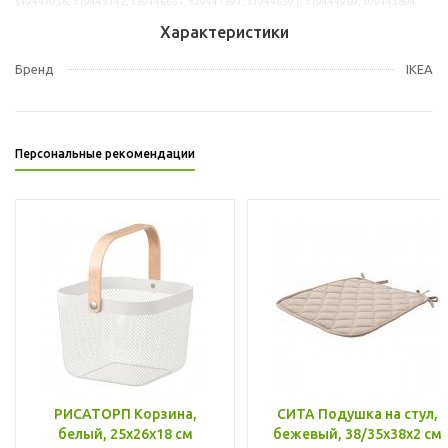
s49447056, s19445742, s39446651, s29447397, s19446591, s19444969, s09445894
Характеристики
Бренд
IKEA
Персональные рекомендации
РИСАТОРП Корзина,
СИТА Подушка на стул,
белый, 25x26x18 см
бежевый, 38/35x38x2 см