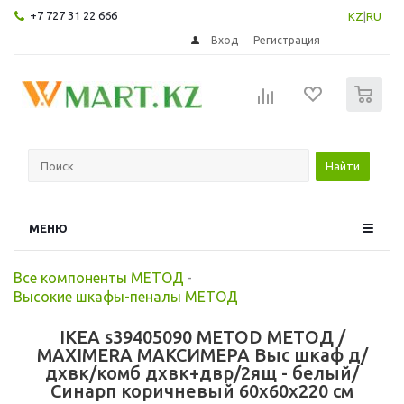
+7 727 31 22 666
KZ
|
RU
Вход
Регистрация
0
Найти
МЕНЮ
Все компоненты МЕТОД
-
Высокие шкафы-пеналы МЕТОД
IKEA s39405090 METOD МЕТОД /
MAXIMERA МАКСИМЕРА Выс шкаф д/
дхвк/комб дхвк+двр/2ящ - белый/
Синарп коричневый 60x60x220 см