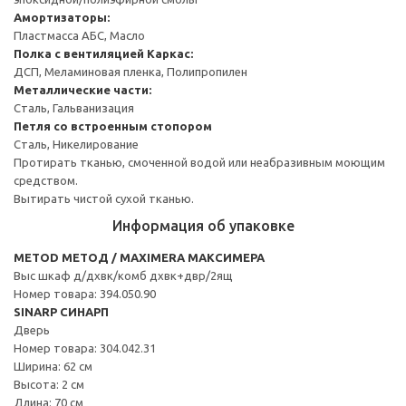
Амортизаторы:
Пластмасса АБС, Масло
Полка с вентиляцией
Каркас:
ДСП, Меламиновая пленка, Полипропилен
Металлические части:
Сталь, Гальванизация
Петля со встроенным стопором
Сталь, Никелирование
Протирать тканью, смоченной водой или неабразивным моющим
средством.
Вытирать чистой сухой тканью.
Информация об упаковке
METOD МЕТОД / MAXIMERA МАКСИМЕРА
Выс шкаф д/дхвк/комб дхвк+двр/2ящ
Номер товара: 394.050.90
SINARP СИНАРП
Дверь
Номер товара: 304.042.31
Ширина: 62 см
Высота: 2 см
Длина: 70 см