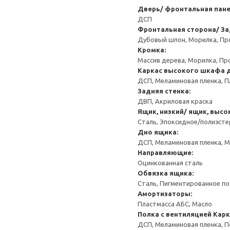
Дверь/ фронтальная пан
ДСП
Фронтальная сторона/ За
Дубовый шпон, Морилка, Пр
Кромка:
Массив дерева, Морилка, Пр
Каркас высокого шкафа 
ДСП, Меламиновая пленка, П
Задняя стенка:
ДВП, Акриловая краска
Ящик, низкий/ ящик, высо
Сталь, Эпоксидное/полиэст
Дно ящика:
ДСП, Меламиновая пленка, 
Направляющие:
Оцинкованная сталь
Обвязка ящика:
Сталь, Пигментированное п
Амортизаторы:
Пластмасса АБС, Масло
Полка с вентиляцией
Карк
ДСП, Меламиновая пленка, 