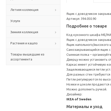
Летняя коллекция
Ящик с доводчиком закрывае
Артикул: 394.050.90
Услуги
Подробнее о товаре
Зимняя коллекция
Код кухонного шкафа ME/MA
Ящик с доводчиком закрывае
Растения и кашпо
Ящик напольного/высокого 
Cамозакрывающийся ящик с 
Товары вышедшие из
Съемная полка – организуйт
ассортимента
Дверцу можно установить сп
Каркас имеет устойчивую ко
Защелкивающиеся петли уста
Для разных стен требуются 
Петли регулируются по высот
Ножки и цоколи продаются 
Можно дополнить ручкой.
Дизайнер:
IKEA of Sweden
Материалы и уход