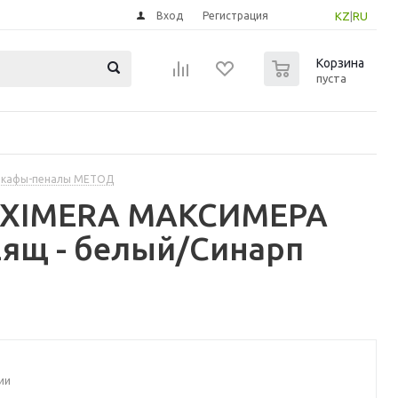
Вход
Регистрация
KZ
|
RU
0
Корзина
пуста
шкафы-пеналы МЕТОД
MAXIMERA МАКСИМЕРА
ящ - белый/Синарп
ии