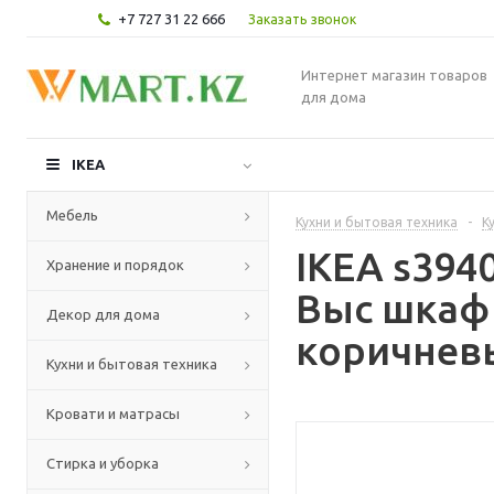
+7 727 31 22 666
Заказать звонок
Интернет магазин товаров
для дома
IKEA
Мебель
Кухни и бытовая техника
-
К
IKEA s39
Хранение и порядок
Выс шкаф
Декор для дома
коричневы
Кухни и бытовая техника
Кровати и матрасы
Стирка и уборка