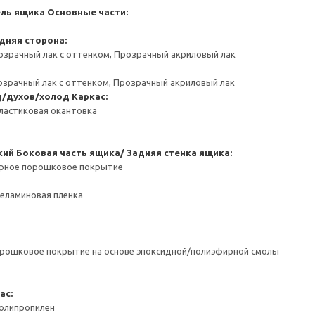
ель ящика
Основные части:
дняя сторона:
озрачный лак с оттенком, Прозрачный акриловый лак
озрачный лак с оттенком, Прозрачный акриловый лак
д/духов/холод
Каркас:
ластиковая окантовка
кий
Боковая часть ящика/ Задняя стенка ящика:
ерное порошковое покрытие
Меламиновая пленка
орошковое покрытие на основе эпоксидной/полиэфирной смолы
ас:
Полипропилен