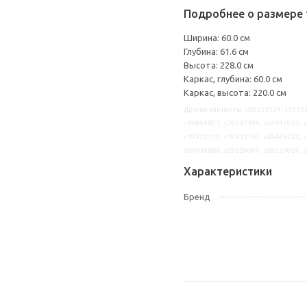
Подробнее о размере 
Ширина: 60.0 см
Глубина: 61.6 см
Высота: 228.0 см
Каркас, глубина: 60.0 см
Каркас, высота: 220.0 см
Другие варианты: s09233024, s59335
s19444851, s39237394, s59445962, s
s19312110, s19312167, s39446222, s
s09409886, s29239044, s69237024, 
Характеристики
Бренд