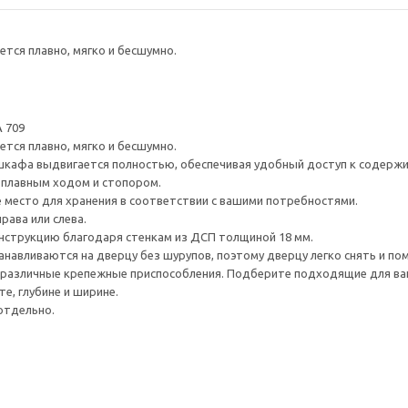
тся плавно, мягко и бесшумно.
 709
тся плавно, мягко и бесшумно.
шкафа выдвигается полностью, обеспечивая удобный доступ к содерж
плавным ходом и стопором.
е место для хранения в соответствии с вашими потребностями.
рава или слева.
нструкцию благодаря стенкам из ДСП толщиной 18 мм.
навливаются на дверцу без шурупов, поэтому дверцу легко снять и по
различные крепежные приспособления. Подберите подходящие для ваших
е, глубине и ширине.
отдельно.