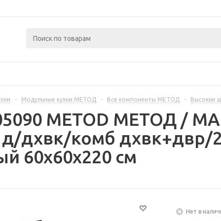
ухни
-
Модульные кухни МЕТОД
-
Все компоненты МЕТОД
-
Высокие 
405090 METOD МЕТОД / 
 д/дхвк/комб дхвк+двр/2
й 60x60x220 см
Нет в налич