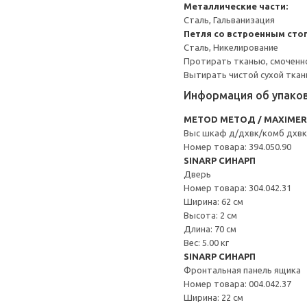
Металлические части:
Сталь, Гальванизация
Петля со встроенным сто
Сталь, Никелирование
Протирать тканью, смоченн
Вытирать чистой сухой ткан
Информация об упако
METOD МЕТОД / MAXIME
Выс шкаф д/дхвк/комб дхв
Номер товара: 394.050.90
SINARP СИНАРП
Дверь
Номер товара: 304.042.31
Ширина: 62 см
Высота: 2 см
Длина: 70 см
Вес: 5.00 кг
SINARP СИНАРП
Фронтальная панель ящика
Номер товара: 004.042.37
Ширина: 22 см