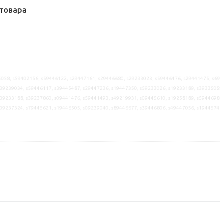
товара
058, s59402156, s59446122, s29447161, s29446680, s29233023, s59446476, s29441475, s6
39239034, s59446117, s39445487, s29447236, s19447350, s59233026, s19233189, s3933505
39233188, s39237860, s09441476, s59441493, s49219931, s09445610, s19258189, s5944698
s09237324, s79445621, s19446505, s09239040, s89446677, s39446806, s49447056, s1944574