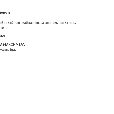
пором
ой водой или неабразивным моющим средством.
ью.
вке
RA МАКСИМЕРА
к+двр/2ящ