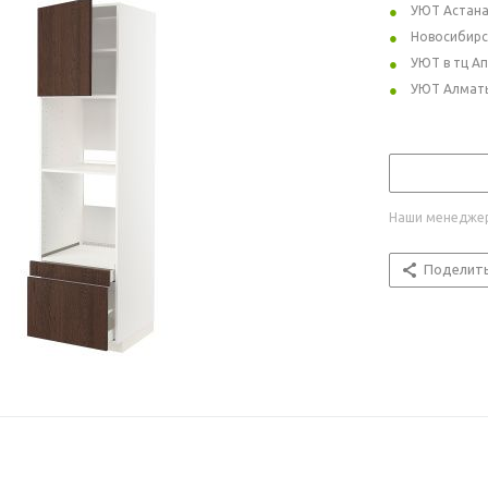
УЮТ Астан
Новосибирс
УЮТ в тц А
УЮТ Алмат
Наши менеджер
Поделит