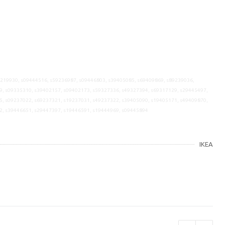
9219930, s09444516, s59236987, s09446803, s39405085, s69409869, s89239036,
9, s09335310, s39402157, s09402173, s59327336, s49327394, s69317129, s29445497,
5, s09237022, s69237321, s19237031, s49237322, s39405090, s19405171, s49409870,
2, s39446651, s29447397, s19446591, s19444969, s09445894
IKEA