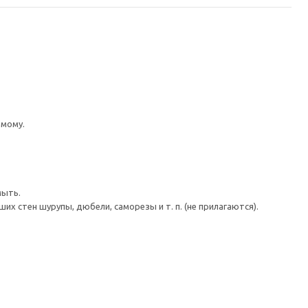
имому.
мыть.
 стен шурупы, дюбели, саморезы и т. п. (не прилагаются).