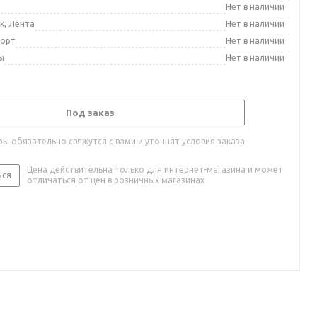
а
Нет в наличии
к, Лента
Нет в наличии
порт
Нет в наличии
ы
Нет в наличии
Под заказ
ы обязательно свяжутся с вами и уточнят условия заказа
Цена действительна только для интернет-магазина и может
ься
отличаться от цен в розничных магазинах