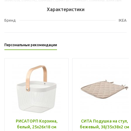
s49447056, s19445742, s39446651, s29447397, s19446591, s19444969, s09445894
Характеристики
Бренд
IKEA
Персональные рекомендации
РИСАТОРП Корзина,
СИТА Подушка на стул,
белый, 25x26x18 см
бежевый, 38/35x38x2 см