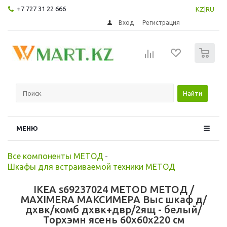
+7 727 31 22 666
KZ
|
RU
Вход
Регистрация
0
Найти
МЕНЮ
Все компоненты МЕТОД
-
Шкафы для встраиваемой техники МЕТОД
IKEA s69237024 METOD МЕТОД /
MAXIMERA МАКСИМЕРА Выс шкаф д/
дхвк/комб дхвк+двр/2ящ - белый/
Торхэмн ясень 60x60x220 см