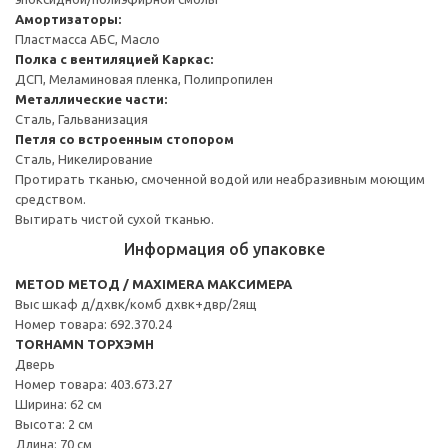
Амортизаторы:
Пластмасса АБС, Масло
Полка с вентиляцией
Каркас:
ДСП, Меламиновая пленка, Полипропилен
Металлические части:
Сталь, Гальванизация
Петля со встроенным стопором
Сталь, Никелирование
Протирать тканью, смоченной водой или неабразивным моющим
средством.
Вытирать чистой сухой тканью.
Информация об упаковке
METOD МЕТОД / MAXIMERA МАКСИМЕРА
Выс шкаф д/дхвк/комб дхвк+двр/2ящ
Номер товара: 692.370.24
TORHAMN ТОРХЭМН
Дверь
Номер товара: 403.673.27
Ширина: 62 см
Высота: 2 см
Длина: 70 см