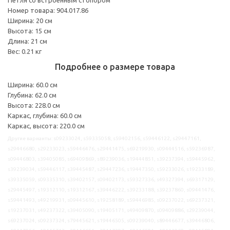
Номер товара: 904.017.86
Ширина: 20 см
Высота: 15 см
Длина: 21 см
Вес: 0.21 кг
Подробнее о размере товара
Ширина: 60.0 см
Глубина: 62.0 см
Высота: 228.0 см
Каркас, глубина: 60.0 см
Каркас, высота: 220.0 см
Другие варианты: s09233024, s59335058, s59402156, s59446122, s29447161,
s29446680, s29233023, s59446476, s29441475, s69219930, s09444516, s59236987,
s09446803, s39405085, s69409869, s89239036, s19444851, s39237394, s59445962,
s39239034, s59446117, s39445487, s29447236, s19447350, s59233026, s19233189,
s39335059, s09335310, s39402157, s09402173, s59327336, s49327394, s69317129,
s29445497, s19312110, s19312167, s39446222, s39233188, s39237860, s09441476,
s59441493, s49219931, s09445610, s19258189, s59446985, s09237022, s69237321,
s19237031, s49237322, s39405090, s19405171, s49409870, s09409886, s29239044,
s69237024, s09237324, s79445621, s19446505, s09239040, s89446677, s39446806,