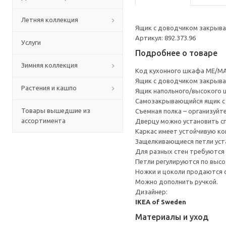
Летняя коллекция
Ящик с доводчиком закрывае
Артикул: 892.373.96
Услуги
Подробнее о товаре
Зимняя коллекция
Код кухонного шкафа ME/MA
Ящик с доводчиком закрывае
Растения и кашпо
Ящик напольного/высокого 
Cамозакрывающийся ящик с 
Товары вышедшие из
Съемная полка – организуйт
ассортимента
Дверцу можно установить сп
Каркас имеет устойчивую ко
Защелкивающиеся петли уста
Для разных стен требуются 
Петли регулируются по высот
Ножки и цоколи продаются 
Можно дополнить ручкой.
Дизайнер:
IKEA of Sweden
Материалы и уход