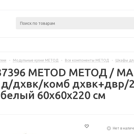
ухни
-
Модульные кухни МЕТОД
-
Все компоненты МЕТОД
-
Шкафы дл
237396 METOD МЕТОД / 
 д/дхвк/комб дхвк+двр/2
белый 60x60x220 см
Нет в налич