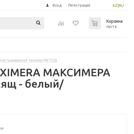
Вход
Регистрация
KZ
|
RU
0
Корзина
пуста
я встраиваемой техники МЕТОД
MAXIMERA МАКСИМЕРА
ящ - белый/
ии