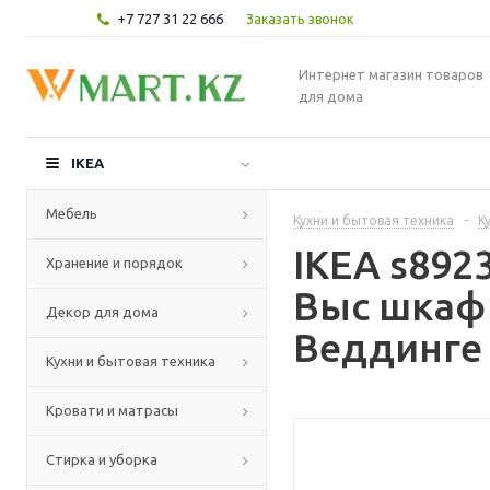
+7 727 31 22 666
Заказать звонок
Интернет магазин товаров
для дома
IKEA
Мебель
Кухни и бытовая техника
-
К
IKEA s89
Хранение и порядок
Выс шкаф
Декор для дома
Веддинге 
Кухни и бытовая техника
Кровати и матрасы
Стирка и уборка