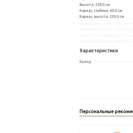
Высота: 228.0 см
Каркас, глубина: 60.0 см
Каркас, высота: 220.0 см
Другие варианты: s89237396, s39335
s29239044, s69237024, s79445621, s
s29445497, s29446680, s19312167, s
s69409869, s09409886, s89239036, 
Характеристики
Бренд
Персональные рекоме