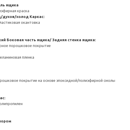
ель ящика
иэфирная краска
д/духов/холод
Каркас:
ластиковая окантовка
кий
Боковая часть ящика/ Задняя стенка ящика:
ерное порошковое покрытие
Меламиновая пленка
орошковое покрытие на основе эпоксидной/полиэфирной смолы
ас:
Полипропилен
пором