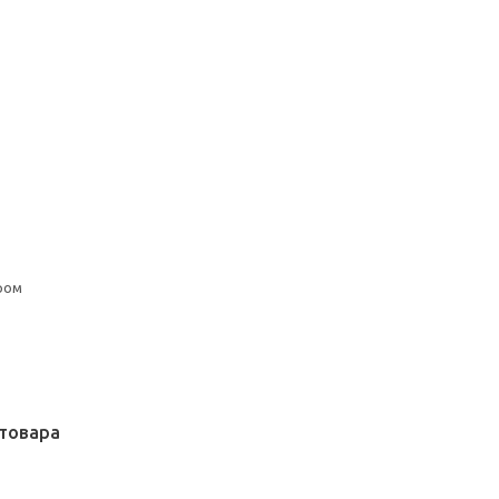
ром
товара