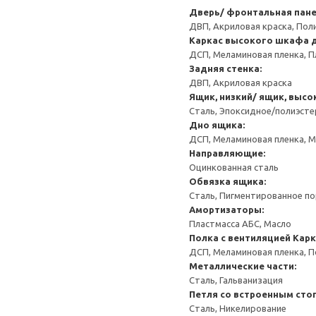
Дверь/ фронтальная пан
ДВП, Акриловая краска, Пол
Каркас высокого шкафа 
ДСП, Меламиновая пленка, П
Задняя стенка:
ДВП, Акриловая краска
Ящик, низкий/ ящик, высо
Сталь, Эпоксидное/полиэст
Дно ящика:
ДСП, Меламиновая пленка, 
Направляющие:
Оцинкованная сталь
Обвязка ящика:
Сталь, Пигментированное п
Амортизаторы:
Пластмасса АБС, Масло
Полка с вентиляцией
Карк
ДСП, Меламиновая пленка, 
Металлические части:
Сталь, Гальванизация
Петля со встроенным сто
Сталь, Никелирование