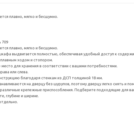
тся плавно, мягко и бесшумно.
 709
тся плавно, мягко и бесшумно.
шкафа выдвигается полностью, обеспечивая удобный доступ к содерж
плавным ходом и стопором.
е место для хранения в соответствии с вашими потребностями.
рава или слева.
нструкцию благодаря стенкам из ДСП толщиной 18 мм.
навливаются на дверцу без шурупов, поэтому дверцу легко снять и по
различные крепежные приспособления. Подберите подходящие для ваших
е, глубине и ширине.
отдельно.