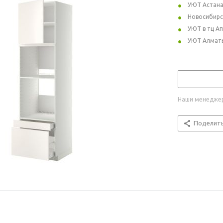
УЮТ Астан
Новосибирс
УЮТ в тц А
УЮТ Алмат
Наши менеджер
Поделит