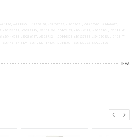
9441476, s49219931, s19258189, s09237022, s19237031, s39405090, s49409870,
5, s59335058, s09335310, s59402156, s09402173, s59446122, s49327394, s29447161,
6, s59446985, s59236987, s69237321, s09446803, s49237322, s39405085, s19405171,
1, s39445487, s19446591, s29447236, s09445894, s29233023, s39233188
IKEA