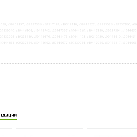
059, s39402157, s59327336, s69317129, s19312110, s39446222, s59233026, s39237860, s0
09239040, s39446806, s19445742, s29447397, s19444969, s19447350, s39237394, s1944650
09233024, s19233189, s59446476, s29441475, s59441493, s69219930, s09445610, s0944451
s19444851, s09237324, s59445962, s89446677, s39239034, s49447056, s59446117, s3944665
ндации