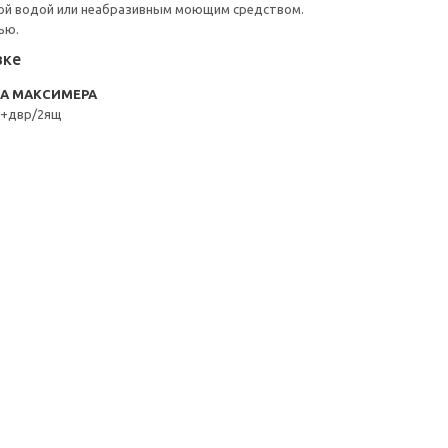
ой водой или неабразивным моющим средством.
ью.
вке
RA МАКСИМЕРА
к+двр/2ящ