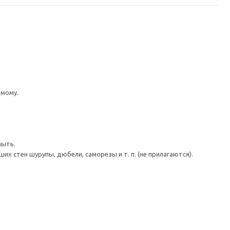
имому.
мыть.
 стен шурупы, дюбели, саморезы и т. п. (не прилагаются).