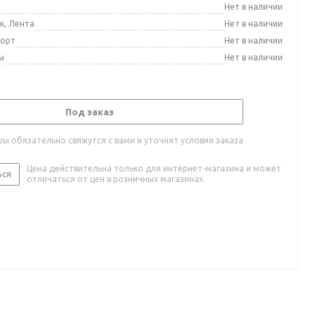
а
Нет в наличии
к, Лента
Нет в наличии
порт
Нет в наличии
ы
Нет в наличии
Под заказ
ы обязательно свяжутся с вами и уточнят условия заказа
Цена действительна только для интернет-магазина и может
ься
отличаться от цен в розничных магазинах