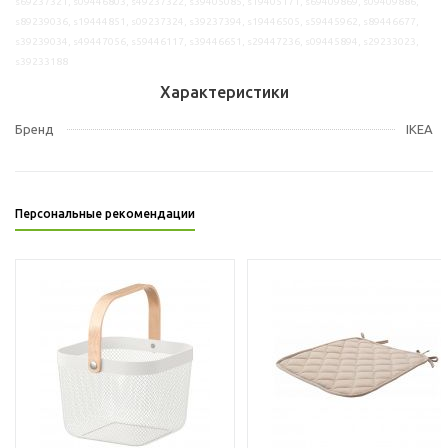
s69237321, s09446803, s49237322, s39405085, s19405171, s69409869, s09409886,
s89239036, s19444851, s09237324, s39237394, s19446505, s59445962, s89446677,
s39239034, s49447056, s59446117, s39446651, s29447236, s09445894, s29233023,
s39233188
Характеристики
Бренд
IKEA
Персональные рекомендации