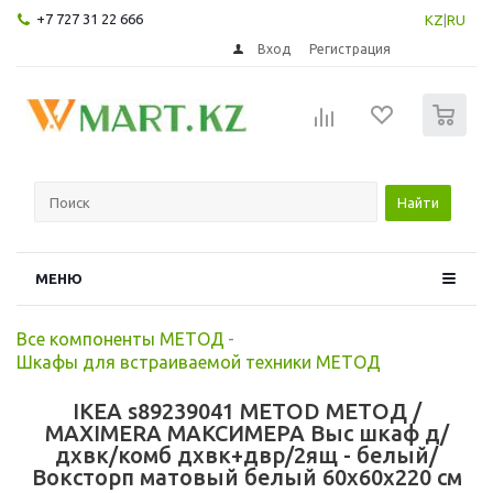
+7 727 31 22 666
KZ
|
RU
Вход
Регистрация
0
Найти
МЕНЮ
Все компоненты МЕТОД
-
Шкафы для встраиваемой техники МЕТОД
IKEA s89239041 METOD МЕТОД /
MAXIMERA МАКСИМЕРА Выс шкаф д/
дхвк/комб дхвк+двр/2ящ - белый/
Воксторп матовый белый 60x60x220 см