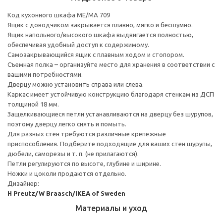
Код кухонного шкафа ME/MA 709
Ящик с доводчиком закрывается плавно, мягко и бесшумно.
Ящик напольного/высокого шкафа выдвигается полностью,
обеспечивая удобный доступ к содержимому.
Cамозакрывающийся ящик с плавным ходом и стопором.
Съемная полка – организуйте место для хранения в соответствии с
вашими потребностями.
Дверцу можно установить справа или слева.
Каркас имеет устойчивую конструкцию благодаря стенкам из ДСП
толщиной 18 мм.
Защелкивающиеся петли устанавливаются на дверцу без шурупов,
поэтому дверцу легко снять и помыть.
Для разных стен требуются различные крепежные
приспособления. Подберите подходящие для ваших стен шурупы,
дюбели, саморезы и т. п. (не прилагаются).
Петли регулируются по высоте, глубине и ширине.
Ножки и цоколи продаются отдельно.
Дизайнер:
H Preutz/W Braasch/IKEA of Sweden
Материалы и уход