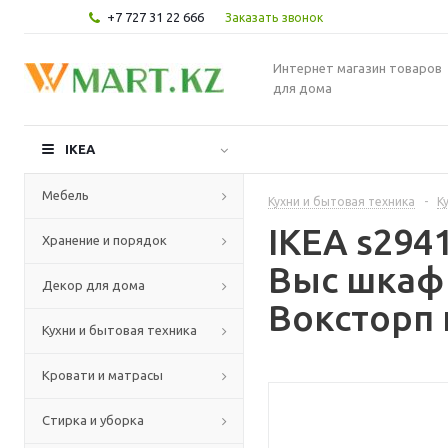
+7 727 31 22 666
Заказать звонок
Интернет магазин товаров
для дома
IKEA
Мебель
Кухни и бытовая техника
-
К
IKEA s29
Хранение и порядок
Выс шкаф
Декор для дома
Воксторп 
Кухни и бытовая техника
Кровати и матрасы
Стирка и уборка