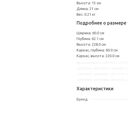
Высота: 15 см
Длина: 21 см
Вес: 0.21 кг
Подробнее о размере 
Ширина: 60.0 см
Глубина: 62.1 см
Высота: 228.0 см
Каркас, глубина: 60.0 см
Каркас, высота: 220.0 см
Другие варианты: s29414311, s39335
s29239044, s69237024, s79445621, s
s29445497, s29446680, s19312167, s
s69409869, s09409886, s89239036, 
Характеристики
Бренд