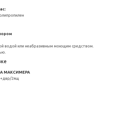
ас:
Полипропилен
пором
ой водой или неабразивным моющим средством.
ью.
вке
RA МАКСИМЕРА
к+двр/2ящ