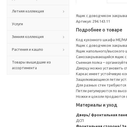
Летняя коллекция
Ящик с доводчиком закрывае
Артикул: 294.143.11
Услуги
Подробнее о товаре
Зимняя коллекция
Код кухонного шкафа ME/MA
Ящик с доводчиком закрывае
Растения и кашпо
Ящик напольного/высокого 
Cамозакрывающийся ящик с 
Товары вышедшие из
Съемная полка – организуйт
ассортимента
Дверцу можно установить сп
Каркас имеет устойчивую ко
Защелкивающиеся петли уста
Для разных стен требуются 
Петли регулируются по высот
Ножки и цоколи продаются 
Материалы и уход
Дверь/ фронтальная пан
ДСП
Фронтальная сторона/ За