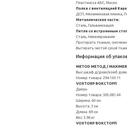
Пластмасса АБС, Масло
Полка с вентиляцией
Карк
ДСП, Меламиновая пленка, 
Металлические части:
Сталь, Гальванизация
Петля со встроенным сто
Сталь, Никелирование
Протирать тканью, смоченн
Вытирать чистой сухой ткан
Информация об упако
METOD МЕТОД / MAXIME
Выс шкаф д/дхвк/комб дхв
Номер товара: 294.143.11
VOXTORP ВОКСТОРП
Дверь
Номер товара: 305.081.44
Ширина: 60 см
Высота: 3 см
Длина: 69 см
Вес: 5.96 кг
VOXTORP ВОКСТОРП