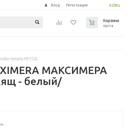
Вход
Регистрация
KZ
|
RU
0
Корзина
пуста
шкафы-пеналы МЕТОД
MAXIMERA МАКСИМЕРА
ящ - белый/
ии