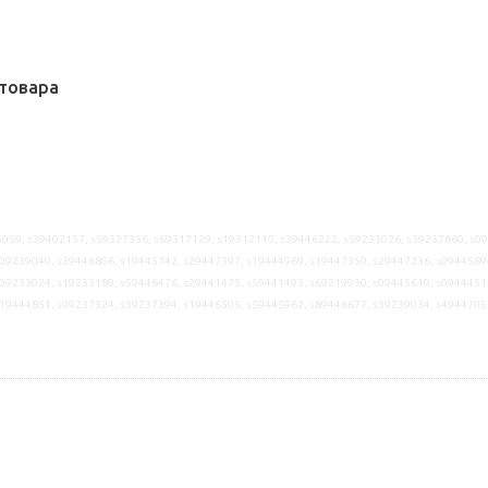
товара
059, s39402157, s59327336, s69317129, s19312110, s39446222, s59233026, s39237860, s0
09239040, s39446806, s19445742, s29447397, s19444969, s19447350, s29447236, s0944589
09233024, s19233189, s59446476, s29441475, s59441493, s69219930, s09445610, s0944451
s19444851, s09237324, s39237394, s19446505, s59445962, s89446677, s39239034, s4944705