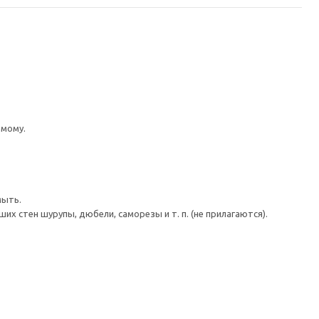
имому.
мыть.
 стен шурупы, дюбели, саморезы и т. п. (не прилагаются).