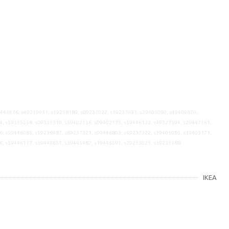
9441476, s49219931, s19258189, s09237022, s19237031, s39405090, s49409870,
4, s59335058, s09335310, s59402156, s09402173, s59446122, s49327394, s29447161,
6, s59446985, s59236987, s69237321, s09446803, s49237322, s39405085, s19405171,
6, s59446117, s39446651, s39445487, s19446591, s29233023, s39233188
IKEA