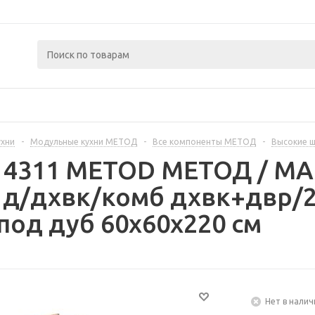
ухни
-
Модульные кухни МЕТОД
-
Все компоненты МЕТОД
-
Высокие 
414311 METOD МЕТОД / 
 д/дхвк/комб дхвк+двр/2
под дуб 60x60x220 см
Нет в налич