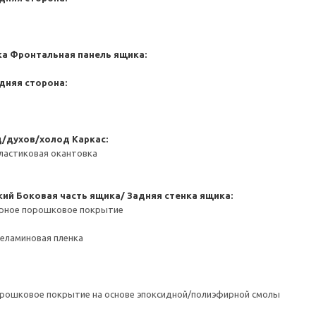
ка
Фронтальная панель ящика:
дняя сторона:
д/духов/холод
Каркас:
ластиковая окантовка
кий
Боковая часть ящика/ Задняя стенка ящика:
ерное порошковое покрытие
Меламиновая пленка
орошковое покрытие на основе эпоксидной/полиэфирной смолы