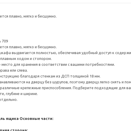
тся плавно, мягко и бесшумно.
 709
тся плавно, мягко и бесшумно.
шкафа выдвигается полностью, обеспечивая удобный доступ к содерж
плавным ходом и стопором.
е место для хранения в соответствии с вашими потребностями.
рава или слева.
нструкцию благодаря стенкам из ДСП толщиной 18 мм.
навливаются на дверцу без шурупов, поэтому дверцу легко снять и по
различные крепежные приспособления. Подберите подходящие для ваших
е, глубине и ширине.
отдельно.
ель ящика
Основные части:
дняя сторона: