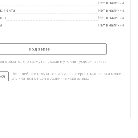
а
Нет в наличии
к, Лента
Нет в наличии
порт
Нет в наличии
ы
Нет в наличии
Под заказ
ы обязательно свяжутся с вами и уточнят условия заказа
Цена действительна только для интернет-магазина и может
ься
отличаться от цен в розничных магазинах