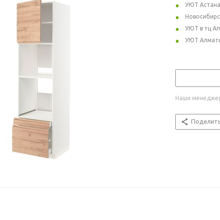
УЮТ Астан
Новосибирс
УЮТ в тц А
УЮТ Алмат
Наши менеджер
Поделит