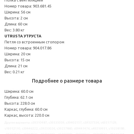
Номер товара: 903.681.45
Ширина: 56 см
Высота: 2 см
Длина: 60 см
Вес: 3.80 кг
UTRUSTA УТРУСТА
Петля со встроенным стопором
Номер товара: 904.017.86
Ширина: 20 см
Высота: 15 см
Длина: 21 см
Вес: 0.21 кг
Подробнее о размере товара
Ширина: 60.0 см
Глубина: 62.1 см
Высота: 228.0 см
Каркас, глубина: 60.0 см
Каркас, высота: 220.0 см
Другие варианты: s59310487, s39335059, s39402157, s59327336, s69317129,
s19312110, s39446222, s59233026, s39237860, s09441476, s49219931, s19258189,