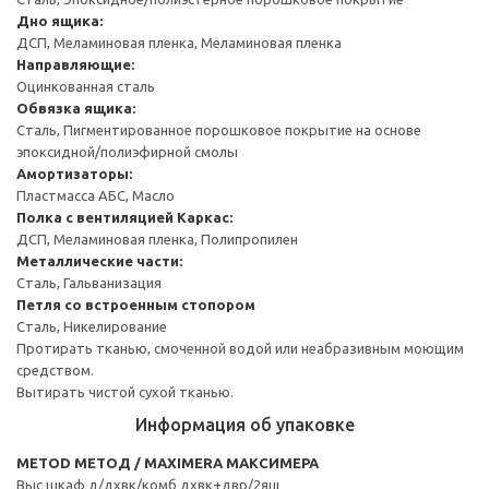
Дно ящика:
ДСП, Меламиновая пленка, Меламиновая пленка
Направляющие:
Оцинкованная сталь
Обвязка ящика:
Сталь, Пигментированное порошковое покрытие на основе
эпоксидной/полиэфирной смолы
Амортизаторы:
Пластмасса АБС, Масло
Полка с вентиляцией
Каркас:
ДСП, Меламиновая пленка, Полипропилен
Металлические части:
Сталь, Гальванизация
Петля со встроенным стопором
Сталь, Никелирование
Протирать тканью, смоченной водой или неабразивным моющим
средством.
Вытирать чистой сухой тканью.
Информация об упаковке
METOD МЕТОД / MAXIMERA МАКСИМЕРА
Выс шкаф д/дхвк/комб дхвк+двр/2ящ