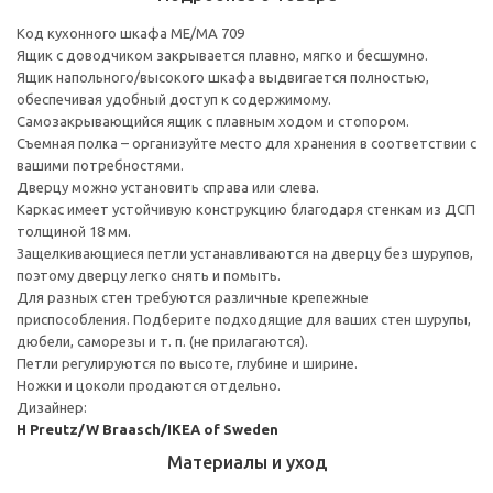
Код кухонного шкафа ME/MA 709
Ящик с доводчиком закрывается плавно, мягко и бесшумно.
Ящик напольного/высокого шкафа выдвигается полностью,
обеспечивая удобный доступ к содержимому.
Cамозакрывающийся ящик с плавным ходом и стопором.
Съемная полка – организуйте место для хранения в соответствии с
вашими потребностями.
Дверцу можно установить справа или слева.
Каркас имеет устойчивую конструкцию благодаря стенкам из ДСП
толщиной 18 мм.
Защелкивающиеся петли устанавливаются на дверцу без шурупов,
поэтому дверцу легко снять и помыть.
Для разных стен требуются различные крепежные
приспособления. Подберите подходящие для ваших стен шурупы,
дюбели, саморезы и т. п. (не прилагаются).
Петли регулируются по высоте, глубине и ширине.
Ножки и цоколи продаются отдельно.
Дизайнер:
H Preutz/W Braasch/IKEA of Sweden
Материалы и уход