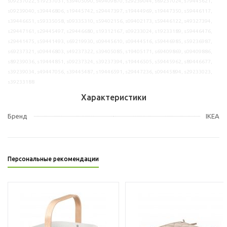
s09237022, s19237031, s39405090, s49409870, s29239044, s69237024, s79445621,
s09239040, s39446806, s19445742, s29447397, s19444969, s19447350, s59446117,
s39446651, s59335058, s09335310, s59402156, s09402173, s59446122, s49327394,
s29447161, s29445497, s29446680, s19312167, s09233024, s19233189, s59446476,
s29441475, s59441493, s69219930, s09445610, s09444516, s59446985, s59236987,
s69237321, s09446803, s49237322, s39405085, s19405171, s69409869, s09409886,
s89239036, s19444851, s09237324, s39237394, s19446505, s59445962, s89446677,
s39239034, s49447056, s39445487, s19446591, s29447236, s09445894, s29233023,
s39233188
Характеристики
Бренд
IKEA
Персональные рекомендации