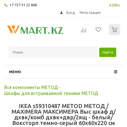
+7 727 31 22 666
KZ
|
RU
Вход
Регистрация
0
Найти
МЕНЮ
Все компоненты МЕТОД
-
Шкафы для встраиваемой техники МЕТОД
IKEA s59310487 METOD МЕТОД /
MAXIMERA МАКСИМЕРА Выс шкаф д/
дхвк/комб дхвк+двр/2ящ - белый/
Воксторп темно-серый 60x60x220 см