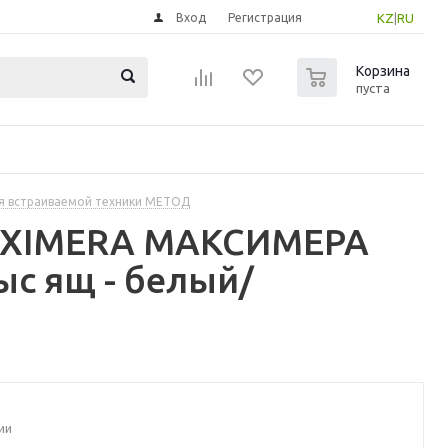
Вход
Регистрация
KZ
|
RU
0
Корзина
пуста
я встраиваемой техники МЕТОД
MAXIMERA МАКСИМЕРА
с ящ - белый/
ии