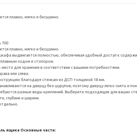
тся плавно, мягко и бесшумно.
 700
тся плавно, мягко и бесшумно.
шкафа выдвигается полностью, обеспечивая удобный доступ к содерж
плавным ходом и стопором.
е место для хранения в соответствии с вашими потребностями.
рава или слева.
нструкцию благодаря стенкам из ДСП толщиной 18 мм.
навливаются на дверцу без шурупов, поэтому дверцу легко снять и по
ребуются разные виды креплений. Выберите подходящие для ваших стен 
е, глубине и ширине.
отдельно.
ель ящика
Основные части: