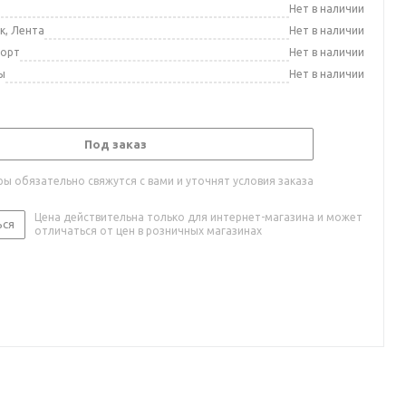
а
Нет в наличии
к, Лента
Нет в наличии
порт
Нет в наличии
ы
Нет в наличии
Под заказ
ы обязательно свяжутся с вами и уточнят условия заказа
Цена действительна только для интернет-магазина и может
ься
отличаться от цен в розничных магазинах