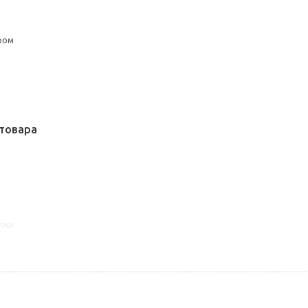
ром
товара
7064