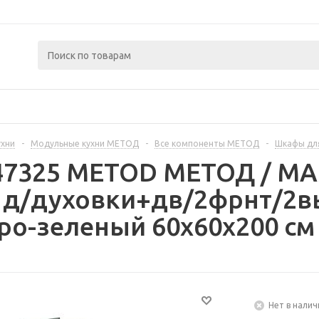
ухни
-
Модульные кухни МЕТОД
-
Все компоненты МЕТОД
-
Шкафы дл
447325 METOD МЕТОД / 
 д/духовки+дв/2фрнт/2вы
ро-зеленый 60x60x200 см
Нет в налич