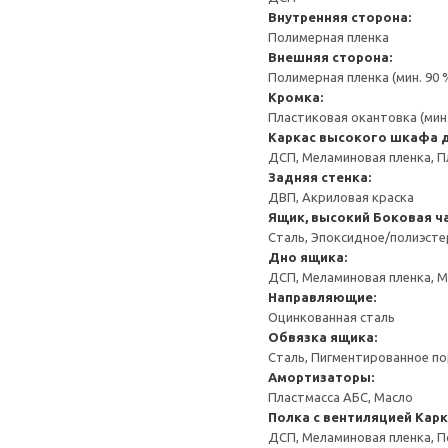
Внутренняя сторона:
Полимерная пленка
Внешняя сторона:
Полимерная пленка (мин. 90
Кромка:
Пластиковая окантовка (мин
Каркас высокого шкафа 
ДСП, Меламиновая пленка, П
Задняя стенка:
ДВП, Акриловая краска
Ящик, высокий
Боковая ча
Сталь, Эпоксидное/полиэст
Дно ящика:
ДСП, Меламиновая пленка, 
Направляющие:
Оцинкованная сталь
Обвязка ящика:
Сталь, Пигментированное п
Амортизаторы:
Пластмасса АБС, Масло
Полка с вентиляцией
Карк
ДСП, Меламиновая пленка, 