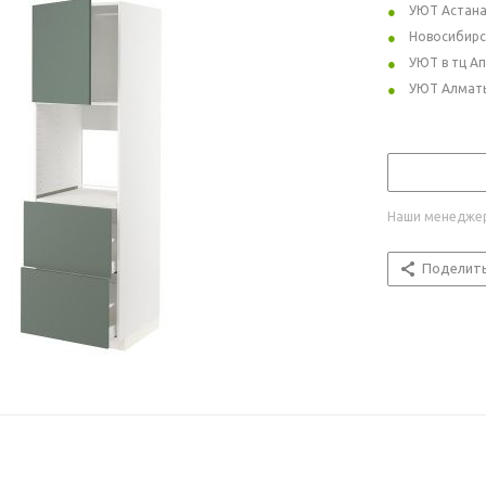
УЮТ Астан
Новосибирс
УЮТ в тц А
УЮТ Алмат
Наши менеджер
Поделит