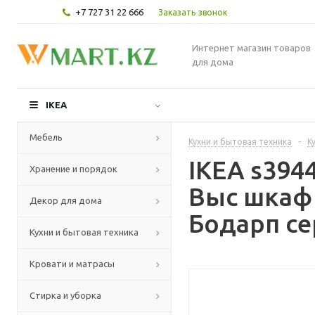
+7 727 31 22 666
Заказать звонок
Интернет магазин товаров
для дома
IKEA
Мебель
Кухни и бытовая техника
-
К
IKEA s39
Хранение и порядок
Выс шкаф
Декор для дома
Бодарп се
Кухни и бытовая техника
Кровати и матрасы
Стирка и уборка