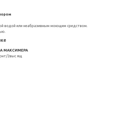
пором
ой водой или неабразивным моющим средством.
ью.
вке
RA МАКСИМЕРА
рнт/2выс ящ