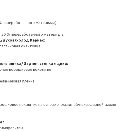
 % переработанного материала)
. 50 % переработанного материала)
д/духов/холод
Каркас:
ластиковая окантовка
сть ящика/ Задняя стенка ящика:
ерное порошковое покрытие
Меламиновая пленка
орошковое покрытие на основе эпоксидной/полиэфирной смолы
ас:
Полипропилен