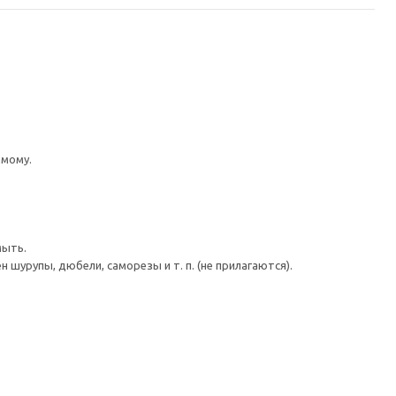
имому.
мыть.
шурупы, дюбели, саморезы и т. п. (не прилагаются).