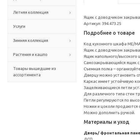
Летняя коллекция
Ящик с доводчиком закрывае
Артикул: 394.473.25
Услуги
Подробнее о товаре
Зимняя коллекция
Код кухонного шкафа ME/MA
Ящик с доводчиком закрывае
Растения и кашпо
Ящик напольного/высокого 
Cамозакрывающийся ящик с 
Товары вышедшие из
Съемная полка – организуйт
ассортимента
Дверцу можно установить сп
Каркас имеет устойчивую ко
Защелкивающиеся петли уста
Для различного типа стен т
Петли регулируются по высот
Ножки и цоколи продаются 
Можно дополнить ручкой.
Материалы и уход
Дверь/ фронтальная пан
ДСП