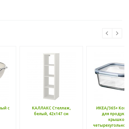
лый с
КАЛЛАКС Стеллаж,
ИКЕА/365+ Конт
белый, 42x147 см
для продукто
крышкой,
четырехугольной