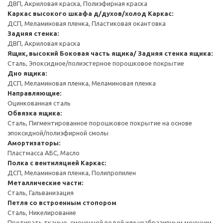
ДВП, Акриловая краска, Полиэфирная краска
Каркас высокого шкафа д/духов/холод
Каркас:
ДСП, Меламиновая пленка, Пластиковая окантовка
Задняя стенка:
ДВП, Акриловая краска
Ящик, высокий
Боковая часть ящика/ Задняя стенка ящика:
Сталь, Эпоксидное/полиэстерное порошковое покрытие
Дно ящика:
ДСП, Меламиновая пленка, Меламиновая пленка
Направляющие:
Оцинкованная сталь
Обвязка ящика:
Сталь, Пигментированное порошковое покрытие на основе
эпоксидной/полиэфирной смолы
Амортизаторы:
Пластмасса АБС, Масло
Полка с вентиляцией
Каркас:
ДСП, Меламиновая пленка, Полипропилен
Металлические части:
Сталь, Гальванизация
Петля со встроенным стопором
Сталь, Никелирование
Протирать тканью, смоченной водой или неабразивным моющим