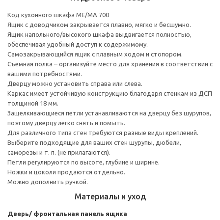
Код кухонного шкафа ME/MA 700
Ящик с доводчиком закрывается плавно, мягко и бесшумно.
Ящик напольного/высокого шкафа выдвигается полностью,
обеспечивая удобный доступ к содержимому.
Cамозакрывающийся ящик с плавным ходом и стопором.
Съемная полка – организуйте место для хранения в соответствии с
вашими потребностями.
Дверцу можно установить справа или слева.
Каркас имеет устойчивую конструкцию благодаря стенкам из ДСП
толщиной 18 мм.
Защелкивающиеся петли устанавливаются на дверцу без шурупов,
поэтому дверцу легко снять и помыть.
Для различного типа стен требуются разные виды креплений.
Выберите подходящие для ваших стен шурупы, дюбели,
саморезы и т. п. (не прилагаются).
Петли регулируются по высоте, глубине и ширине.
Ножки и цоколи продаются отдельно.
Можно дополнить ручкой.
Материалы и уход
Дверь/ фронтальная панель ящика