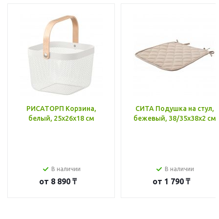
РИСАТОРП Корзина,
СИТА Подушка на стул,
белый, 25x26x18 см
бежевый, 38/35x38x2 см
В наличии
В наличии
от
8 890 ₸
от
1 790 ₸