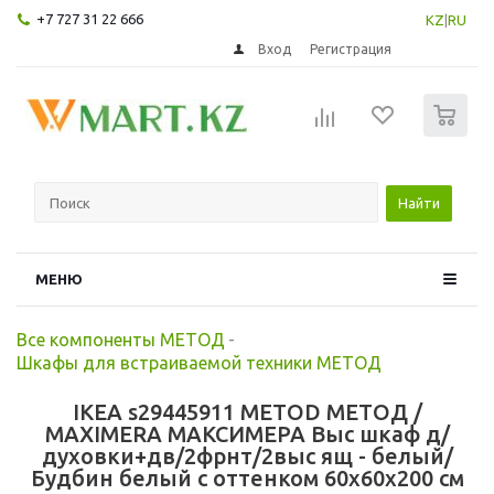
+7 727 31 22 666
KZ
|
RU
Вход
Регистрация
0
Найти
МЕНЮ
Все компоненты МЕТОД
-
Шкафы для встраиваемой техники МЕТОД
IKEA s29445911 METOD МЕТОД /
MAXIMERA МАКСИМЕРА Выс шкаф д/
духовки+дв/2фрнт/2выс ящ - белый/
Будбин белый с оттенком 60x60x200 см