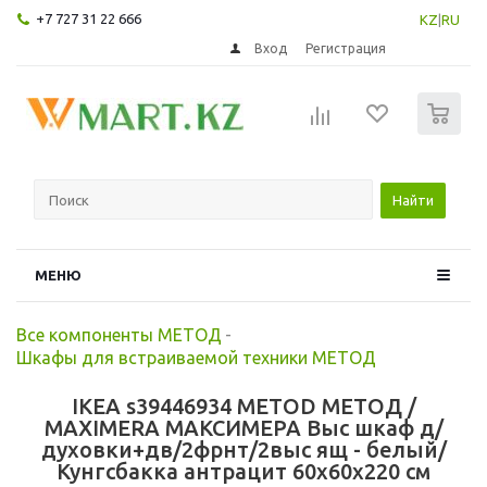
+7 727 31 22 666
KZ
|
RU
Вход
Регистрация
0
Найти
МЕНЮ
Все компоненты МЕТОД
-
Шкафы для встраиваемой техники МЕТОД
IKEA s39446934 METOD МЕТОД /
MAXIMERA МАКСИМЕРА Выс шкаф д/
духовки+дв/2фрнт/2выс ящ - белый/
Кунгсбакка антрацит 60x60x220 см