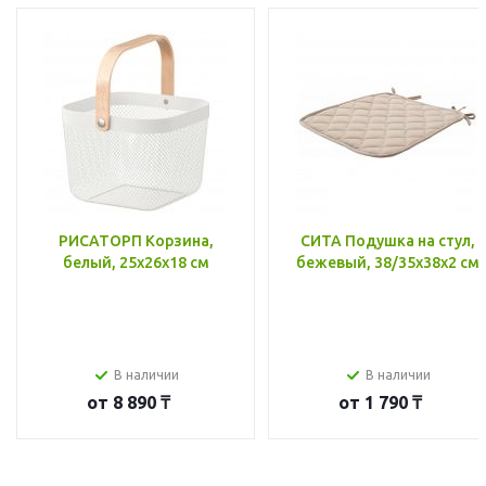
РИСАТОРП Корзина,
СИТА Подушка на стул,
белый, 25x26x18 см
бежевый, 38/35x38x2 см
В наличии
В наличии
от
8 890 ₸
от
1 790 ₸