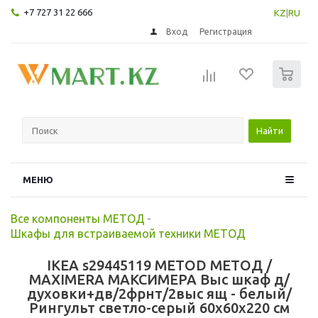
+7 727 31 22 666
KZ
|
RU
Вход
Регистрация
0
Найти
МЕНЮ
Все компоненты МЕТОД
-
Шкафы для встраиваемой техники МЕТОД
IKEA s29445119 METOD МЕТОД /
MAXIMERA МАКСИМЕРА Выс шкаф д/
духовки+дв/2фрнт/2выс ящ - белый/
Рингульт светло-серый 60x60x220 см