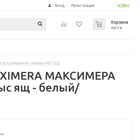
Вход
Регистрация
KZ
|
RU
0
Корзина
пуста
я встраиваемой техники МЕТОД
MAXIMERA МАКСИМЕРА
с ящ - белый/
ии