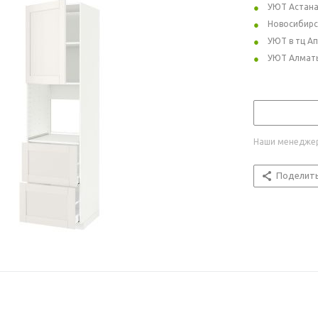
УЮТ Астан
Новосибирс
УЮТ в тц А
УЮТ Алмат
Наши менеджер
Поделит