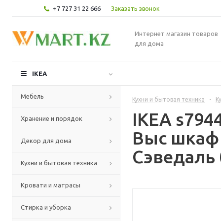
+7 727 31 22 666
Заказать звонок
Интернет магазин товаров
для дома
IKEA
Мебель
Кухни и бытовая техника
-
К
IKEA s79
Хранение и порядок
Выс шкаф
Декор для дома
Сэведаль 
Кухни и бытовая техника
Кровати и матрасы
Стирка и уборка