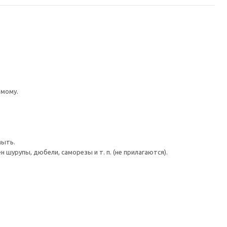
имому.
мыть.
шурупы, дюбели, саморезы и т. п. (не прилагаются).