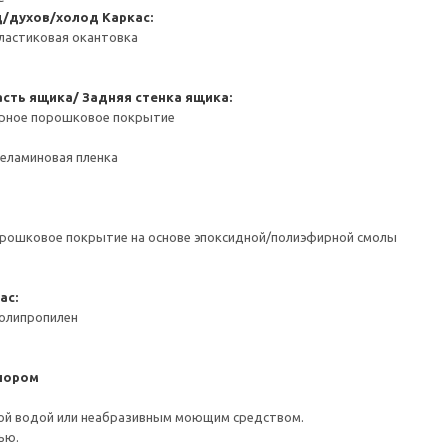
д/духов/холод
Каркас:
ластиковая окантовка
сть ящика/ Задняя стенка ящика:
ерное порошковое покрытие
Меламиновая пленка
орошковое покрытие на основе эпоксидной/полиэфирной смолы
ас:
Полипропилен
пором
ой водой или неабразивным моющим средством.
ью.