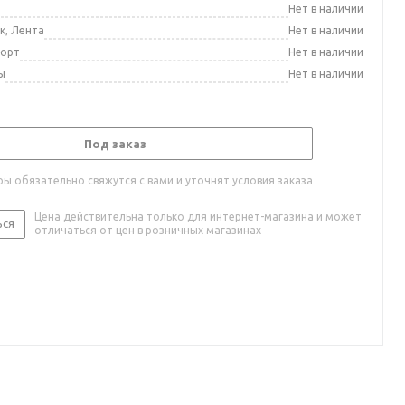
а
Нет в наличии
к, Лента
Нет в наличии
порт
Нет в наличии
ы
Нет в наличии
Под заказ
ы обязательно свяжутся с вами и уточнят условия заказа
Цена действительна только для интернет-магазина и может
ься
отличаться от цен в розничных магазинах