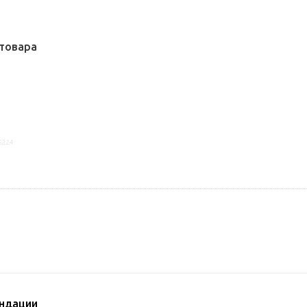
товара
6224
ндации