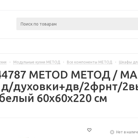
ухни
-
Модульные кухни МЕТОД
-
Все компоненты МЕТОД
-
Шкафы дл
444787 METOD МЕТОД / 
 д/духовки+дв/2фрнт/2вы
белый 60x60x220 см
Нет в налич