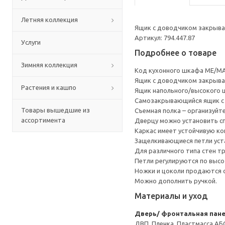
Летняя коллекция
Ящик с доводчиком закрывае
Артикул: 794.447.87
Услуги
Подробнее о товаре
Зимняя коллекция
Код кухонного шкафа ME/MA
Ящик с доводчиком закрывае
Растения и кашпо
Ящик напольного/высокого 
Cамозакрывающийся ящик с 
Товары вышедшие из
Съемная полка – организуйт
ассортимента
Дверцу можно установить сп
Каркас имеет устойчивую ко
Защелкивающиеся петли уста
Для различного типа стен т
Петли регулируются по высот
Ножки и цоколи продаются 
Можно дополнить ручкой.
Материалы и уход
Дверь/ фронтальная пан
ДВП, Пленка, Пластмасса АБ