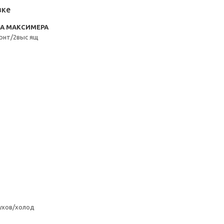
вке
RA МАКСИМЕРА
рнт/2выс ящ
ухов/холод