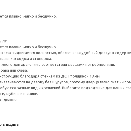
тся плавно, мягко и бесшумно.
 701
тся плавно, мягко и бесшумно.
шкафа выдвигается полностью, обеспечивая удобный доступ к содерж
плавным ходом и стопором.
е место для хранения в соответствии с вашими потребностями.
рава или слева.
нструкцию благодаря стенкам из ДСП толщиной 18 мм.
навливаются на дверцу без шурупов, поэтому дверцу легко снять и по
ребуются разные виды креплений. Выберите подходящие для ваших стен 
е, глубине и ширине.
отдельно.
ель ящика
С