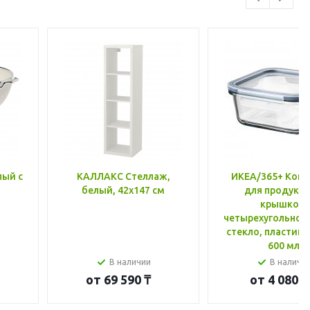
лый с
КАЛЛАКС Стеллаж,
ИКЕА/365+ Конт
белый, 42x147 см
для продукто
крышкой,
четырехугольной
стекло, пластик 
600 мл
В наличии
В наличи
от
69 590 ₸
от
4 080 ₸