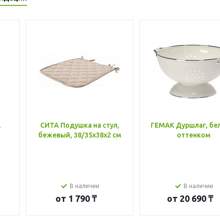
,
СИТА Подушка на стул,
ГЕМАК Дуршлаг, бе
бежевый, 38/35x38x2 см
оттенком
В наличии
В наличии
от
1 790 ₸
от
20 690 ₸