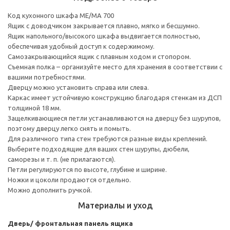
Код кухонного шкафа ME/MA 700
Ящик с доводчиком закрывается плавно, мягко и бесшумно.
Ящик напольного/высокого шкафа выдвигается полностью,
обеспечивая удобный доступ к содержимому.
Cамозакрывающийся ящик с плавным ходом и стопором.
Съемная полка – организуйте место для хранения в соответствии с
вашими потребностями.
Дверцу можно установить справа или слева.
Каркас имеет устойчивую конструкцию благодаря стенкам из ДСП
толщиной 18 мм.
Защелкивающиеся петли устанавливаются на дверцу без шурупов,
поэтому дверцу легко снять и помыть.
Для различного типа стен требуются разные виды креплений.
Выберите подходящие для ваших стен шурупы, дюбели,
саморезы и т. п. (не прилагаются).
Петли регулируются по высоте, глубине и ширине.
Ножки и цоколи продаются отдельно.
Можно дополнить ручкой.
Материалы и уход
Дверь/ фронтальная панель ящика