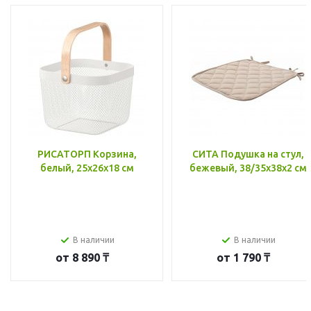
РИСАТОРП Корзина,
СИТА Подушка на стул,
белый, 25x26x18 см
бежевый, 38/35x38x2 см
В наличии
В наличии
от
8 890 ₸
от
1 790 ₸