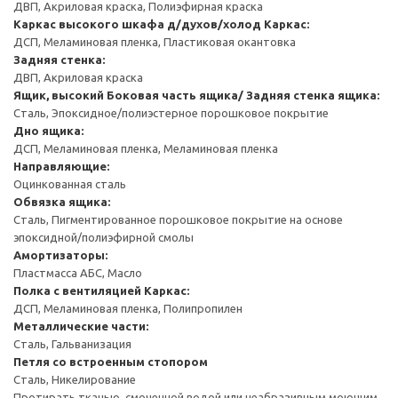
ДВП, Акриловая краска, Полиэфирная краска
Каркас высокого шкафа д/духов/холод
Каркас:
ДСП, Меламиновая пленка, Пластиковая окантовка
Задняя стенка:
ДВП, Акриловая краска
Ящик, высокий
Боковая часть ящика/ Задняя стенка ящика:
Сталь, Эпоксидное/полиэстерное порошковое покрытие
Дно ящика:
ДСП, Меламиновая пленка, Меламиновая пленка
Направляющие:
Оцинкованная сталь
Обвязка ящика:
Сталь, Пигментированное порошковое покрытие на основе
эпоксидной/полиэфирной смолы
Амортизаторы:
Пластмасса АБС, Масло
Полка с вентиляцией
Каркас:
ДСП, Меламиновая пленка, Полипропилен
Металлические части:
Сталь, Гальванизация
Петля со встроенным стопором
Сталь, Никелирование
Протирать тканью, смоченной водой или неабразивным моющим