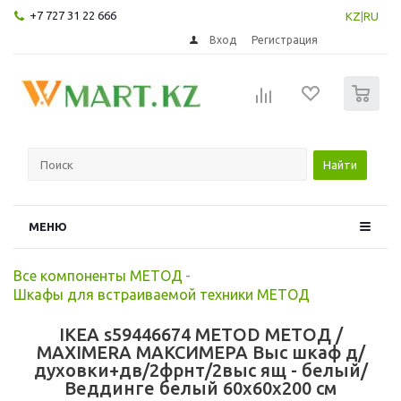
+7 727 31 22 666
KZ
|
RU
Вход
Регистрация
0
Найти
МЕНЮ
Все компоненты МЕТОД
-
Шкафы для встраиваемой техники МЕТОД
IKEA s59446674 METOD МЕТОД /
MAXIMERA МАКСИМЕРА Выс шкаф д/
духовки+дв/2фрнт/2выс ящ - белый/
Веддинге белый 60x60x200 см