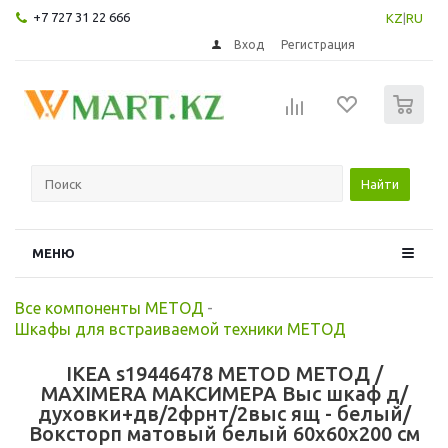
+7 727 31 22 666
KZ
|
RU
Вход
Регистрация
0
Найти
МЕНЮ
Все компоненты МЕТОД
-
Шкафы для встраиваемой техники МЕТОД
IKEA s19446478 METOD МЕТОД /
MAXIMERA МАКСИМЕРА Выс шкаф д/
духовки+дв/2фрнт/2выс ящ - белый/
Воксторп матовый белый 60x60x200 см