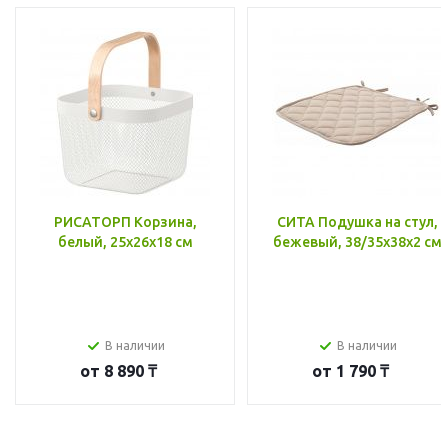
РИСАТОРП Корзина,
СИТА Подушка на стул,
белый, 25x26x18 см
бежевый, 38/35x38x2 см
В наличии
В наличии
от
8 890 ₸
от
1 790 ₸