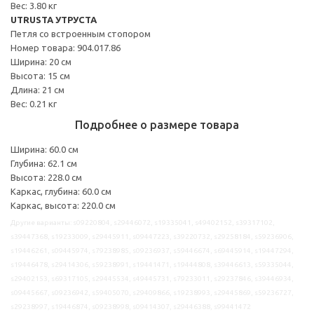
Вес: 3.80 кг
UTRUSTA УТРУСТА
Петля со встроенным стопором
Номер товара: 904.017.86
Ширина: 20 см
Высота: 15 см
Длина: 21 см
Вес: 0.21 кг
Подробнее о размере товара
Ширина: 60.0 см
Глубина: 62.1 см
Высота: 228.0 см
Каркас, глубина: 60.0 см
Каркас, высота: 220.0 см
Другие варианты: s09220804, s29446072, s19335041, s49402152, s39317102,
s39447368, s19233009, s29445911, s09447223, s39220732, s29258184, s59236906,
s19446261, s09445974, s79238985, s09236937, s59446674, s69445914, s19447294,
s19446478, s29414306, s59238991, s19441471, s19444808, s39446613, s59335044,
s29402153, s69317105, s29445534, s49445731, s79233011, s29237846, s39446934,
s09445667, s09236942, s59405070, s29409866, s19238993, s29445869, s59236727,
s29238997, s19446874, s09238998, s09414307, s29446388, s99441472