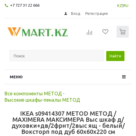
+7 727 31 22 666
KZ
|
RU
Вход
Регистрация
0
Найти
МЕНЮ
Все компоненты МЕТОД
-
Высокие шкафы-пеналы МЕТОД
IKEA s09414307 METOD МЕТОД /
MAXIMERA МАКСИМЕРА Выс шкаф д/
духовки+дв/2фрнт/2выс ящ - белый/
Воксторп под дуб 60x60x220 см