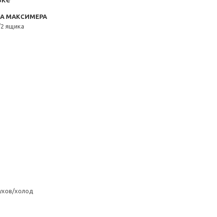
RA МАКСИМЕРА
2 ящика
ухов/холод