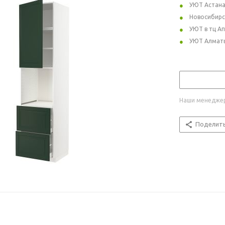
УЮТ Астан
Новосибирс
УЮТ в тц А
УЮТ Алмат
Наши менеджер
Поделит