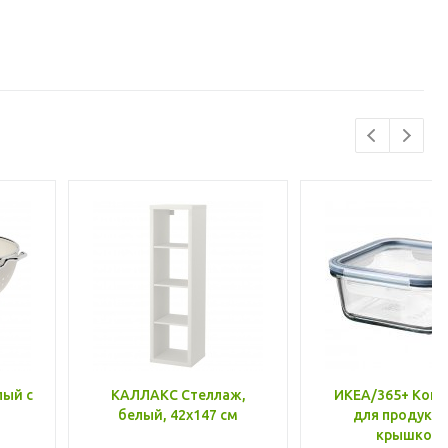
лый с
КАЛЛАКС Стеллаж,
ИКЕА/365+ Конт
белый, 42x147 см
для продукто
крышкой,