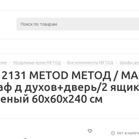
ухни
-
Модульные кухни МЕТОД
-
Все компоненты МЕТОД
-
Шкафы дл
312131 METOD МЕТОД / 
ф д духов+дверь/2 ящик
еный 60x60x240 см
Нет в налич