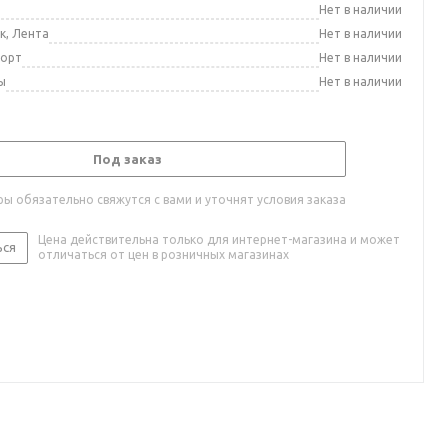
а
Нет в наличии
к, Лента
Нет в наличии
порт
Нет в наличии
ы
Нет в наличии
Под заказ
ы обязательно свяжутся с вами и уточнят условия заказа
Цена действительна только для интернет-магазина и может
ься
отличаться от цен в розничных магазинах