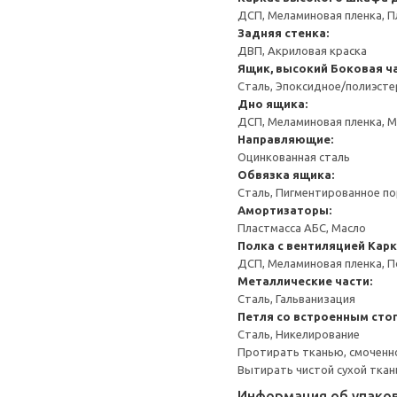
ДСП, Меламиновая пленка, П
Задняя стенка:
ДВП, Акриловая краска
Ящик, высокий
Боковая ча
Сталь, Эпоксидное/полиэст
Дно ящика:
ДСП, Меламиновая пленка, 
Направляющие:
Оцинкованная сталь
Обвязка ящика:
Сталь, Пигментированное п
Амортизаторы:
Пластмасса АБС, Масло
Полка с вентиляцией
Карк
ДСП, Меламиновая пленка, 
Металлические части:
Сталь, Гальванизация
Петля со встроенным сто
Сталь, Никелирование
Протирать тканью, смоченн
Вытирать чистой сухой ткан
Информация об упако