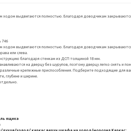
 ходом выдвигаются полностью. Благодаря доводчикам закрываются 
 746
 ходом выдвигаются полностью. Благодаря доводчикам закрываются 
рава или слева.
нструкцию благодаря стенкам из ДСП толщиной 18 мм.
навливаются на дверцу без шурупов, поэтому дверцу легко снять и по
различные крепежные приспособления. Подберите подходящие для ваших
е, глубине и ширине.
отдельно.
ель ящика
а
/духов/холод/ каркас верхн шкафа на холод/морозил
Каркас: