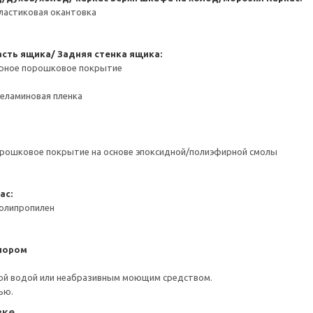
ластиковая окантовка
сть ящика/ Задняя стенка ящика:
ерное порошковое покрытие
Меламиновая пленка
орошковое покрытие на основе эпоксидной/полиэфирной смолы
ас:
Полипропилен
пором
ой водой или неабразивным моющим средством.
ью.
вке