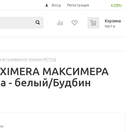
Вход
Регистрация
KZ
|
RU
0
Корзина
пуста
я встраиваемой техники МЕТОД
MAXIMERA МАКСИМЕРА
а - белый/Будбин
ии