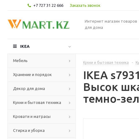
+7 727 31 22 666
Заказать звонок
Интернет магазин товаров
для дома
IKEA
Мебель
Кухни и бытовая техника
-
К
IKEA s79
Хранение и порядок
Высок шка
Декор для дома
темно-зел
Кухни и бытовая техника
Кровати и матрасы
Стирка и уборка