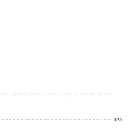
9239138, s19445959, s89218944, s89317208, s69441483, s29445609, s09258378,
IKEA