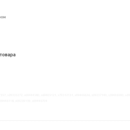
ром
товара
357, s29335272, s09444583, s69405121, s79312131, s49446636, s09237140, s39446590, s2
s39446118, s09239139, s09446704