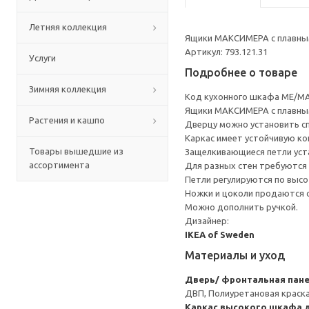
Летняя коллекция
Ящики МАКСИМЕРА с плавным
Артикул: 793.121.31
Услуги
Подробнее о товаре
Зимняя коллекция
Код кухонного шкафа ME/MA
Ящики МАКСИМЕРА с плавным
Растения и кашпо
Дверцу можно установить сп
Каркас имеет устойчивую ко
Товары вышедшие из
Защелкивающиеся петли уста
ассортимента
Для разных стен требуются 
Петли регулируются по высот
Ножки и цоколи продаются 
Можно дополнить ручкой.
Дизайнер:
IKEA of Sweden
Материалы и уход
Дверь/ фронтальная пан
ДВП, Полиуретановая краск
Каркас высокого шкафа д