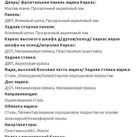
Дверь/ фронтальная панель ящика
Каркас:
Массив ясеня, Прозрачный акриловый лак
Панель:
ДВП, Ясеневый шпон, Прозрачный акриловый лак
Задняя сторона панели:
Ясеневый шпон, Прозрачный акриловый лак
Каркас высокого шкафа д/духов/холод/ каркас верхн
шкафа на холод/морозил
Каркас:
ДСП, Меламиновая пленка, Пластиковая окантовка
Задняя стенка:
ДВП, Акриловая краска
Ящик, высокий
Боковая часть ящика/ Задняя стенка ящика:
Сталь, Эпоксидное/полиэстерное порошковое покрытие
Дно ящика:
ДСП, Меламиновая пленка, Меламиновая пленка
Направляющие:
Оцинкованная сталь
Обвязка ящика:
Сталь, Пигментированное порошковое покрытие на основе
эпоксидной/полиэфирной смолы
Амортизаторы:
Пластмасса АБС, Масло
Полка с вентиляцией
Каркас: