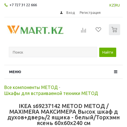
+7 727 31 22 666
KZ
|
RU
Вход
Регистрация
0
Найти
МЕНЮ
Все компоненты МЕТОД
-
Шкафы для встраиваемой техники МЕТОД
IKEA s69237142 METOD МЕТОД /
MAXIMERA МАКСИМЕРА Высок шкаф д
духов+дверь/2 ящика - белый/Торхэмн
ясень 60x60x240 см