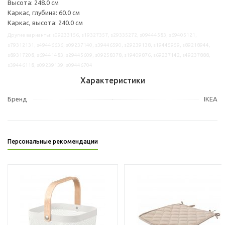
Высота: 248.0 см
Каркас, глубина: 60.0 см
Каркас, высота: 240.0 см
Другие варианты: s09233156, s19327357, s29335272, s09444583, s69405121,
s79312131, s49446636, s09237140, s39446590, s29239138, s19445959, s89218944,
s89317208, s69441483, s29445609, s09258378, s19409876, s69237142, s49237888,
s39446118, s09239139, s09446704
Характеристики
Бренд
IKEA
Персональные рекомендации