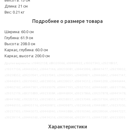
Длина: 21 см
Вес: 0.21 кг
Подробнее о размере товара
Ширина: 60.0 см
Глубина: 61.9 см
Высота: 208.0 см
Каркас, глубина: 60.0 см
Каркас, высота: 200.0 см
Другие варианты: s19402158, s89335066, s09444922, s19327343, s29218937,
s19317136, s49446542, s39447146, s09233081, s39445996, s89441477, s29219932,
s59258352, s09237041, s19237045, s29405095, s29409871, s29446642, s19447147,
s39446043, s59310492, s69239056, s49239057, s09414312, s19445209, s39446444,
s39402162, s49447301, s19335079, s09447195, s29327352, s09446681, s69317186,
s29312119, s69315899, s49233084, s69446904, s09237866, s59237878, s69441478,
s89441482, s19220733, s39258353, s49258357, s39237049, s69237104, s99237107,
s59446155, s69405116, s09409872, s39409875, s19239068, s19446807, s19237050,
s39237105, s19445073, s09446940, s19445884, s19310540, s09239064, s19447227,
s39239114, s59446160, s19414316, s59239066, s09239115, s59447287, s09233095
Характеристики