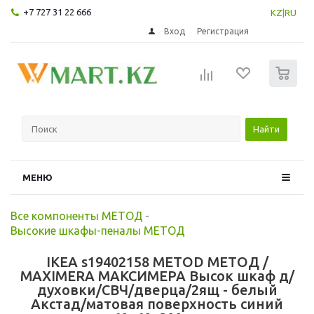
+7 727 31 22 666
KZ
|
RU
Вход
Регистрация
0
Найти
МЕНЮ
Все компоненты МЕТОД
-
Высокие шкафы-пеналы МЕТОД
IKEA s19402158 METOD МЕТОД /
MAXIMERA МАКСИМЕРА Высок шкаф д/
духовки/СВЧ/дверца/2ящ - белый
Акстад/матовая поверхность синий