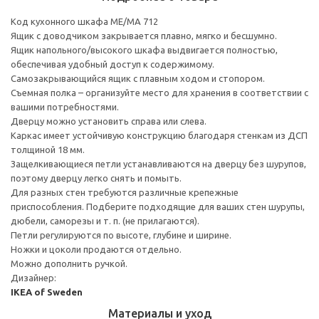
Код кухонного шкафа ME/MA 712
Ящик с доводчиком закрывается плавно, мягко и бесшумно.
Ящик напольного/высокого шкафа выдвигается полностью,
обеспечивая удобный доступ к содержимому.
Cамозакрывающийся ящик с плавным ходом и стопором.
Съемная полка – организуйте место для хранения в соответствии с
вашими потребностями.
Дверцу можно установить справа или слева.
Каркас имеет устойчивую конструкцию благодаря стенкам из ДСП
толщиной 18 мм.
Защелкивающиеся петли устанавливаются на дверцу без шурупов,
поэтому дверцу легко снять и помыть.
Для разных стен требуются различные крепежные
приспособления. Подберите подходящие для ваших стен шурупы,
дюбели, саморезы и т. п. (не прилагаются).
Петли регулируются по высоте, глубине и ширине.
Ножки и цоколи продаются отдельно.
Можно дополнить ручкой.
Дизайнер:
IKEA of Sweden
Материалы и уход