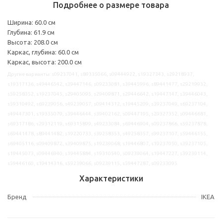
Подробнее о размере товара
Ширина: 60.0 см
Глубина: 61.9 см
Высота: 208.0 см
Каркас, глубина: 60.0 см
Каркас, высота: 200.0 см
Другие варианты: s09237041, s89335066, s09444922, s19327343, s29218937,
s19317136, s49446542, s39447146, s09233081, s39445996, s89441477, s29219932,
s59258352, s19237045, s29405095, s29409871, s29446642, s19447147, s39446043,
s59310492, s69239056, s49239057, s09414312, s19445209, s39237049, s69237104,
s49447301, s19335079, s39446444, s39402162, s09447195, s29327352, s09446681,
s69317186, s29312119, s69315899, s49233084, s69446904, s09237866, s59237878,
s69441478, s89441482, s19220733, s39258353, s49258357, s99237107, s59446155,
s69405116, s09409872, s39409875, s19239068, s19446807, s19237050, s39237105,
s19445073, s09446940, s19445884, s19310540, s09239064, s19447227, s39239114,
s59446160, s19414316, s59239066, s09239115, s59447287, s09233095
Характеристики
Бренд
IKEA